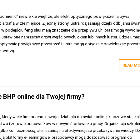
„odmienić” niewielkie wnętrze, ale efekt optycznego powiększenia bywa
a trafią w złe miejsce. Z jednej strony lustra rozjaśniają dzięki odbijaniu świat
ej w podejściu feng shui mają znaczenie dla przepływu Chi oraz mogą wywoła
ą ustawione naprzeciw drzwi wejściowych, okien lub innych luster. Gdzie umie
y optycznie powiększyć przestrzeń Lustra mogą optycznie powiększać przest
ż tworzą…
READ MO
 BHP online dla Twojej firmy?
 kiedy wiele firm przenosi swoje działania do świata online, kluczowe staje s
stwo i zdrowie pracowników w nowym środowisku pracy. Organizacja szkole
e tylko koniecznością, ale i szansą na efektywniejsze przekazywanie wiedzy. Dz
erują platformy e-learningowe, pracodawcy mogą dostosować program do