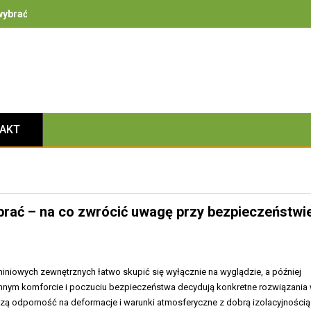
ybrać – na co zwrócić uwagę przy bezpieczeństwie, izolacyjności i 
TAKT
rać – na co zwrócić uwagę przy bezpieczeństwie
iniowych zewnętrznych łatwo skupić się wyłącznie na wyglądzie, a później
ennym komforcie i poczuciu bezpieczeństwa decydują konkretne rozwiązania
ączą odporność na deformacje i warunki atmosferyczne z dobrą izolacyjnością