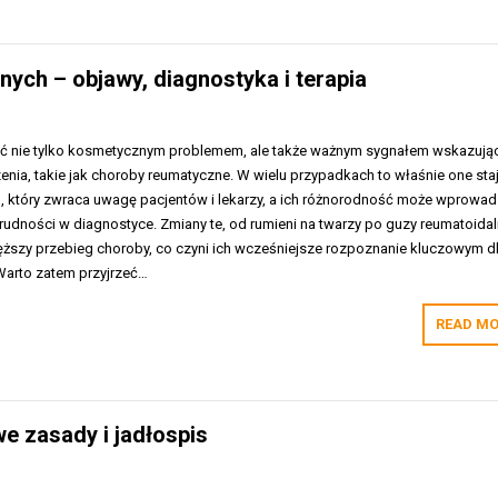
ch – objawy, diagnostyka i terapia
ć nie tylko kosmetycznym problemem, ale także ważnym sygnałem wskazuj
nia, takie jak choroby reumatyczne. W wielu przypadkach to właśnie one sta
 który zwraca uwagę pacjentów i lekarzy, a ich różnorodność może wprowa
udności w diagnostyce. Zmiany te, od rumieni na twarzy po guzy reumatoidal
szy przebieg choroby, co czyni ich wcześniejsze rozpoznanie kluczowym d
Warto zatem przyjrzeć…
READ MO
e zasady i jadłospis