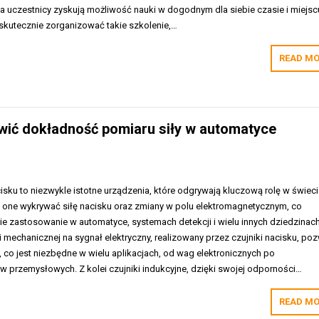
, a uczestnicy zyskują możliwość nauki w dogodnym dla siebie czasie i miejsc
k skutecznie zorganizować takie szkolenie,…
READ MO
rawić dokładność pomiaru siły w automatyce
acisku to niezwykle istotne urządzenia, które odgrywają kluczową rolę w świec
 one wykrywać siłę nacisku oraz zmiany w polu elektromagnetycznym, co
ie zastosowanie w automatyce, systemach detekcji i wielu innych dziedzinach
i mechanicznej na sygnał elektryczny, realizowany przez czujniki nacisku, po
, co jest niezbędne w wielu aplikacjach, od wag elektronicznych po
 przemysłowych. Z kolei czujniki indukcyjne, dzięki swojej odporności…
READ MO