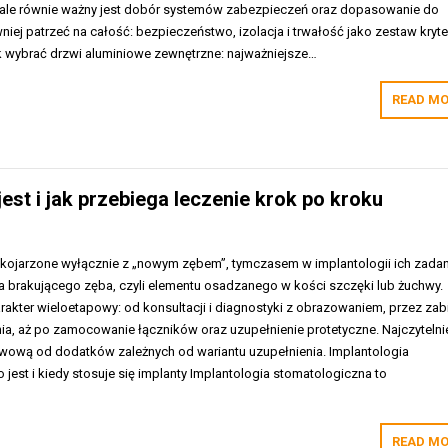
, ale równie ważny jest dobór systemów zabezpieczeń oraz dopasowanie do
iej patrzeć na całość: bezpieczeństwo, izolacja i trwałość jako zestaw kryte
ak wybrać drzwi aluminiowe zewnętrzne: najważniejsze…
READ MO
est i jak przebiega leczenie krok po kroku
 kojarzone wyłącznie z „nowym zębem”, tymczasem w implantologii ich zada
ia brakującego zęba, czyli elementu osadzanego w kości szczęki lub żuchwy.
akter wieloetapowy: od konsultacji i diagnostyki z obrazowaniem, przez zab
enia, aż po zamocowanie łączników oraz uzupełnienie protetyczne. Najczytelni
wową od dodatków zależnych od wariantu uzupełnienia. Implantologia
 jest i kiedy stosuje się implanty Implantologia stomatologiczna to
READ MO