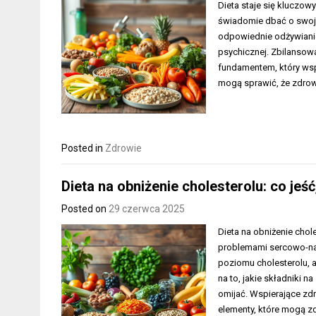
Dieta staje się kluczow
świadomie dbać o swoje
odpowiednie odżywianie
psychicznej. Zbilansowa
fundamentem, który wsp
mogą sprawić, że zdrowe
Posted in
Zdrowie
Dieta na obniżenie cholesterolu: co jeś
Posted on
29 czerwca 2025
Dieta na obniżenie chol
problemami sercowo-na
poziomu cholesterolu, 
na to, jakie składniki n
omijać. Wspierające zd
elementy, które mogą z