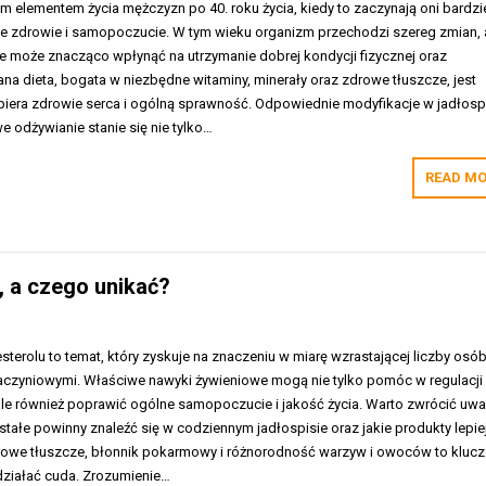
ym elementem życia mężczyzn po 40. roku życia, kiedy to zaczynają oni bardzi
 zdrowie i samopoczucie. W tym wieku organizm przechodzi szereg zmian, 
 może znacząco wpłynąć na utrzymanie dobrej kondycji fizycznej oraz
na dieta, bogata w niezbędne witaminy, minerały oraz zdrowe tłuszcze, jest
iera zdrowie serca i ogólną sprawność. Odpowiednie modyfikacje w jadłosp
 odżywianie stanie się nie tylko…
READ MO
ć, a czego unikać?
esterolu to temat, który zyskuje na znaczeniu w miarę wzrastającej liczby osób
czyniowymi. Właściwe nawyki żywieniowe mogą nie tylko pomóc w regulacji
ale również poprawić ogólne samopoczucie i jakość życia. Warto zwrócić uw
a stałe powinny znaleźć się w codziennym jadłospisie oraz jakie produkty lepie
rowe tłuszcze, błonnik pokarmowy i różnorodność warzyw i owoców to kluc
działać cuda. Zrozumienie…