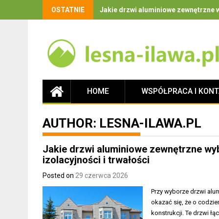
OSTATNIE
Jakie drzwi aluminiowe zewnętrzne w
HOME
WSPÓŁPRACA I KON
AUTHOR:
LESNA-ILAWA.PL
Jakie drzwi aluminiowe zewnętrzne wyb
izolacyjności i trwałości
Posted on
29 czerwca 2026
Przy wyborze drzwi alum
okazać się, że o codzi
konstrukcji. Te drzwi ł