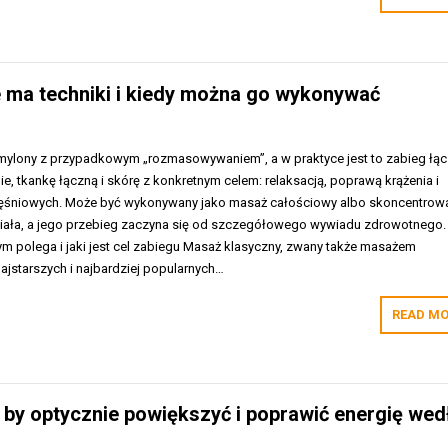
e ma techniki i kiedy można go wykonywać
mylony z przypadkowym „rozmasowywaniem”, a w praktyce jest to zabieg łą
e, tkankę łączną i skórę z konkretnym celem: relaksacją, poprawą krążenia i
ęśniowych. Może być wykonywany jako masaż całościowy albo skoncentrow
ciała, a jego przebieg zaczyna się od szczegółowego wywiadu zdrowotnego.
m polega i jaki jest cel zabiegu Masaż klasyczny, zwany także masażem
ajstarszych i najbardziej popularnych…
READ MO
, by optycznie powiększyć i poprawić energię wed