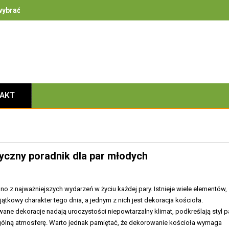
ybrać – na co zwrócić uwagę przy bezpieczeństwie, izolacyjności i 
TAKT
yczny poradnik dla par młodych
dno z najważniejszych wydarzeń w życiu każdej pary. Istnieje wiele elementów,
jątkowy charakter tego dnia, a jednym z nich jest dekoracja kościoła.
ne dekoracje nadają uroczystości niepowtarzalny klimat, podkreślają styl p
gólną atmosferę. Warto jednak pamiętać, że dekorowanie kościoła wymaga