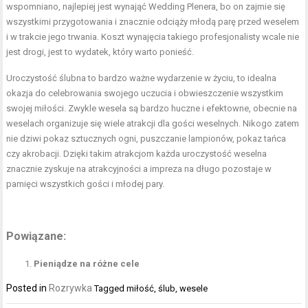
wspomniano, najlepiej jest wynająć Wedding Plenera, bo on zajmie się
wszystkimi przygotowania i znacznie odciąży młodą parę przed weselem
i w trakcie jego trwania. Koszt wynajęcia takiego profesjonalisty wcale nie
jest drogi, jest to wydatek, który warto ponieść.
Uroczystość ślubna to bardzo ważne wydarzenie w życiu, to idealna
okazja do celebrowania swojego uczucia i obwieszczenie wszystkim
swojej miłości. Zwykle wesela są bardzo huczne i efektowne, obecnie na
weselach organizuje się wiele atrakcji dla gości weselnych. Nikogo zatem
nie dziwi pokaz sztucznych ogni, puszczanie lampionów, pokaz tańca
czy akrobacji. Dzięki takim atrakcjom każda uroczystość weselna
znacznie zyskuje na atrakcyjności a impreza na długo pozostaje w
pamięci wszystkich gości i młodej pary.
Powiązane:
Pieniądze na różne cele
Posted in
Rozrywka
Tagged
miłość
,
ślub
,
wesele