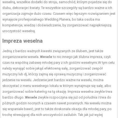
weselną, wszelkie dodatki do stroju, samochód, którym pojedzie się do
ślubu, dekoracje i kwiaty. Te wszystkie szczegóły są bardzo ważne a ich
organizacja zajmuje dużo czasu. Czasem więc lepszym rozwiązaniem jest
wynajęcie profesjonalnego Wedding Planera, bo taka osoba ma
kompetencje, wiedzę i doświadczenie, by zorganizować najpiękniejszą
uroczystość weselną.
Impreza weselna
Jedną z bardzo ważnych kwestii związanych ze ślubem, jest także
zorganizowanie wesela.
Wesele
to nic innego jak ślubna impreza, czyli
czas na wspólną zabawę młodej pary z ich gośćmi weselnymi.W tym celu
należy wynająć sobie jakąś efektowną salę, zorganizować zespół
muzyczny lub dj, którzy zajmą się oprawą muzyczną i zorganizować
jedzenie na weselu. Jedzenie jest bardzo ważne na weselu, można
skorzystać z menu weselnego lokalu w którym wynajmuje się salę, albo
zorganizować sobie katering na tą okazję. Impreza weselna zwykle trwa
bardzo długo.
Wesele
zwykle rozpoczyna się już od południa i trwa do
późnych godzin nocnych a czasem nawet porannych. Na weselu można
się wspaniale bawić, jest to także doskonała okazja dla młodej pary, po
trochę stresującej dla nich uroczystości zaślubin. Tak jak już wyżej