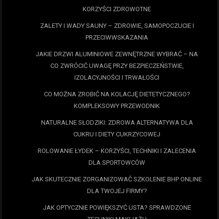
KORZYŚCI ZDROWOTNE
ZALETY I WADY SAUNY – ZDROWIE, SAMOPOCZUCIE I
PRZECIWWSKAZANIA
JAKIE DRZWI ALUMINIOWE ZEWNĘTRZNE WYBRAĆ – NA
CO ZWRÓCIĆ UWAGĘ PRZY BEZPIECZEŃSTWIE,
IZOLACYJNOŚCI I TRWAŁOŚCI
CO MOŻNA ZROBIĆ NA KOLACJĘ DIETETYCZNEGO?
KOMPLEKSOWY PRZEWODNIK
NATURALNE SŁODZIKI: ZDROWA ALTERNATYWA DLA
CUKRU I DIETY CUKRZYCOWEJ
ROLOWANIE ŁYDEK – KORZYŚCI, TECHNIKI I ZALECENIA
DLA SPORTOWCÓW
JAK SKUTECZNIE ZORGANIZOWAĆ SZKOLENIE BHP ONLINE
DLA TWOJEJ FIRMY?
JAK OPTYCZNIE POWIĘKSZYĆ USTA? SPRAWDZONE