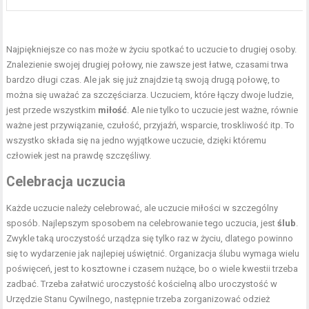
Najpiękniejsze co nas może w życiu spotkać to uczucie to drugiej osoby.
Znalezienie swojej drugiej połowy, nie zawsze jest łatwe, czasami trwa
bardzo długi czas. Ale jak się już znajdzie tą swoją drugą połowę, to
można się uważać za szczęściarza. Uczuciem, które łączy dwoje ludzie,
jest przede wszystkim
miłość
. Ale nie tylko to uczucie jest ważne, równie
ważne jest przywiązanie, czułość, przyjaźń, wsparcie, troskliwość itp. To
wszystko składa się na jedno wyjątkowe uczucie, dzięki któremu
człowiek jest na prawdę szczęśliwy.
Celebracja uczucia
Każde uczucie należy celebrować, ale uczucie miłości w szczególny
sposób. Najlepszym sposobem na celebrowanie tego uczucia, jest
ślub
.
Zwykle taką uroczystość urządza się tylko raz w życiu, dlatego powinno
się to wydarzenie jak najlepiej uświętnić. Organizacja ślubu wymaga wielu
poświęceń, jest to kosztowne i czasem nużące, bo o wiele kwestii trzeba
zadbać. Trzeba załatwić uroczystość kościelną albo uroczystość w
Urzędzie Stanu Cywilnego, następnie trzeba zorganizować odzież