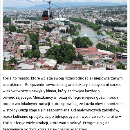
Tbilisi to miasto, które wciąga swoją różnorodnością i niepowtarzalnym
charakterem. Połączenie nowoczesnej architektury z zabytkami sprzed
wieków tworzy niezwykły klimat, który zachwyca każdego
odwiedzającego. Mieszkańcy wnoszą do tego miejsca gościnność i
bogactwo lokalnych tradycji, które sprawiają, że każda chwila spędzona
w stolicy Gruzji staje się niezapomniana. Od malowniczych zabytków,
przez kulinarne specjały, aż po tętniące życiem wydarzenia kulturalne –
Tbilisi oferuje wiele atrakcji, które warto odkryć. Przygotuj się na
fascynującą podróż, która z pewnością pozostawi…