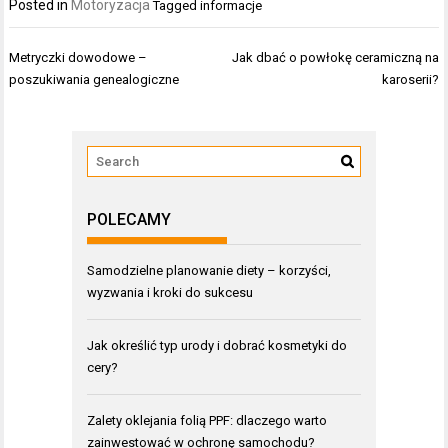
Posted in
Motoryzacja
Tagged
informacje
Nawigacja
Metryczki dowodowe –
Jak dbać o powłokę ceramiczną na
wpisu
poszukiwania genealogiczne
karoserii?
POLECAMY
Samodzielne planowanie diety – korzyści,
wyzwania i kroki do sukcesu
Jak określić typ urody i dobrać kosmetyki do
cery?
Zalety oklejania folią PPF: dlaczego warto
zainwestować w ochronę samochodu?