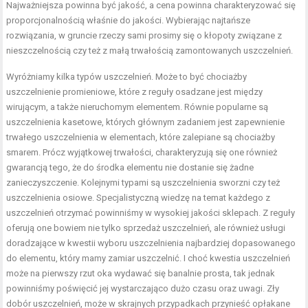
Najważniejsza powinna być jakość, a cena powinna charakteryzować się
proporcjonalnością właśnie do jakości. Wybierając najtańsze
rozwiązania, w gruncie rzeczy sami prosimy się o kłopoty związane z
nieszczelnością czy też z małą trwałością zamontowanych uszczelnień.
Wyróżniamy kilka typów uszczelnień. Może to być chociażby
uszczelnienie promieniowe, które z reguły osadzane jest między
wirującym, a także nieruchomym elementem. Równie popularne są
uszczelnienia kasetowe
, których głównym zadaniem jest zapewnienie
trwałego uszczelnienia w elementach, które zalepiane są chociażby
smarem. Prócz wyjątkowej trwałości, charakteryzują się one również
gwarancją tego, że do środka elementu nie dostanie się żadne
zanieczyszczenie. Kolejnymi typami są uszczelnienia sworzni czy też
uszczelnienia osiowe. Specjalistyczną wiedzę na temat każdego z
uszczelnień otrzymać powinniśmy w wysokiej jakości sklepach. Z reguły
oferują one bowiem nie tylko sprzedaż uszczelnień, ale również usługi
doradzające w kwestii wyboru uszczelnienia najbardziej dopasowanego
do elementu, który mamy zamiar uszczelnić. I choć kwestia uszczelnień
może na pierwszy rzut oka wydawać się banalnie prosta, tak jednak
powinniśmy poświęcić jej wystarczająco dużo czasu oraz uwagi. Zły
dobór uszczelnień, może w skrajnych przypadkach przynieść opłakane