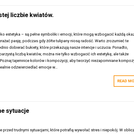
tej liczbie kwiatów.
ylko estetyka – są pełne symboliki i emocji, które mogą wzbogacić każdą okaz
ażać pasję, podczas gdy żółte tulipany niosą radość. Warto zrozumieć te
nio dobierać bukiety, które przekazują nasze intencje i uczucia. Ponadto,
eparzystą liczbą kwiatów, można nie tylko wzbogacić ich estetykę, ale także
 Poznaj tajemnice kolorów i kompozycji, aby tworzyć niezapomniane kompoz
dealnie odzwierciedlać emocje w…
READ MO
ne sytuacje
e przed trudnymi sytuacjami, które potrafią wywołać stres i niepokój. W oblic