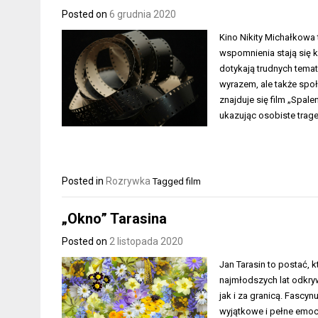
Posted on
6 grudnia 2020
Kino Nikity Michałkowa 
wspomnienia stają się k
dotykają trudnych temat
wyrazem, ale także sp
znajduje się film „Spal
ukazując osobiste trage
Posted in
Rozrywka
Tagged
film
„Okno” Tarasina
Posted on
2 listopada 2020
Jan Tarasin to postać, k
najmłodszych lat odkryw
jak i za granicą. Fascyn
wyjątkowe i pełne emocji