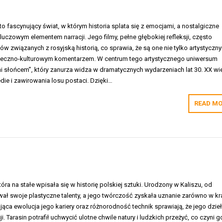
to fascynujący świat, w którym historia splata się z emocjami, a nostalgiczne
luczowym elementem narracji. Jego filmy, pełne głębokiej refleksji, często
ów związanych z rosyjską historią, co sprawia, że są one nie tylko artystyczn
ołeczno-kulturowym komentarzem. W centrum tego artystycznego uniwersum
eni słońcem”, który zanurza widza w dramatycznych wydarzeniach lat 30. XX wi
die i zawirowania losu postaci. Dzięki…
READ MO
tóra na stałe wpisała się w historię polskiej sztuki. Urodzony w Kaliszu, od
ał swoje plastyczne talenty, a jego twórczość zyskała uznanie zarówno w kra
ująca ewolucja jego kariery oraz różnorodność technik sprawiają, że jego dzie
. Tarasin potrafił uchwycić ulotne chwile natury i ludzkich przeżyć, co czyni g