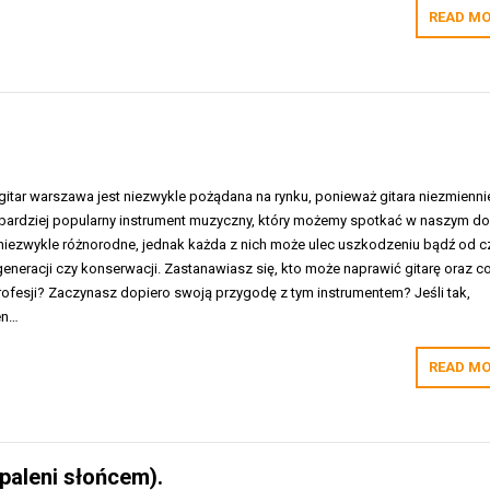
READ MO
itar warszawa jest niezwykle pożądana na rynku, ponieważ gitara niezmienni
ajbardziej popularny instrument muzyczny, który możemy spotkać w naszym do
niezwykle różnorodne, jednak każda z nich może ulec uszkodzeniu bądź od 
eneracji czy konserwacji. Zastanawiasz się, kto może naprawić gitarę oraz c
rofesji? Zaczynasz dopiero swoją przygodę z tym instrumentem? Jeśli tak,
en…
READ MO
paleni słońcem).