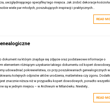
a, uwzględniającego specyfikę tego miejsca. Jak zrobić dekoracje kościoła
 sobie wiele par młodych, poszukujących inspiracji i praktycznych…
READ MO
enealogiczne
 dokument na którym znajduje się zdjęcie oraz podstawowe informacje o
m elementem różniącym uzyskanie takiego dokumentu od kopert dowodow
bujemy udowadniać pokrewieństwa, co przy poszukiwaniach genealogicznych w
yskiwaniu kolejnych odpisów aktów urodzenia, małżeństwa czy zgonu. Doda
e jest znacznie niższa niż w przypadku kopert dowodowych, ponadto wszystki
ne są w jednym miejscu – w Archiwum w Milanówku. Niestety…
READ MO