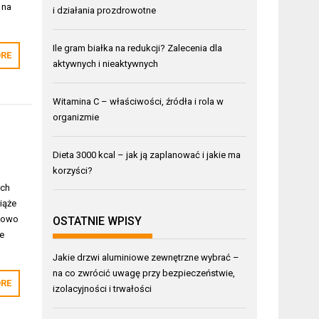
 na
i działania prozdrowotne
Ile gram białka na redukcji? Zalecenia dla
RE
aktywnych i nieaktywnych
Witamina C – właściwości, źródła i rola w
organizmie
Dieta 3000 kcal – jak ją zaplanować i jakie ma
korzyści?
ych
iąże
tkowo
OSTATNIE WPISY
e
Jakie drzwi aluminiowe zewnętrzne wybrać –
na co zwrócić uwagę przy bezpieczeństwie,
RE
izolacyjności i trwałości