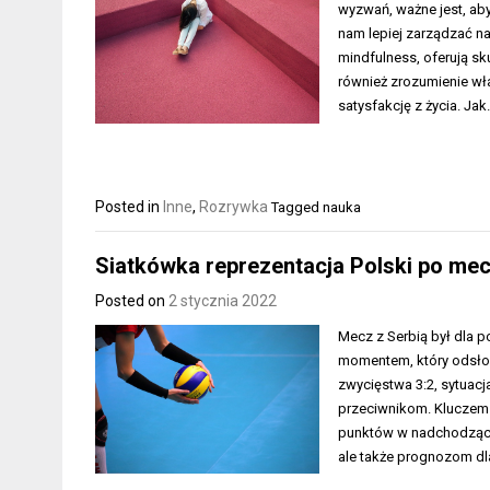
wyzwań, ważne jest, aby
nam lepiej zarządzać n
mindfulness, oferują sk
również zrozumienie wła
satysfakcję z życia. Ja
Posted in
Inne
,
Rozrywka
Tagged
nauka
Siatkówka reprezentacja Polski po mec
Posted on
2 stycznia 2022
Mecz z Serbią był dla p
momentem, który odsłon
zwycięstwa 3:2, sytuac
przeciwnikom. Kluczem 
punktów w nadchodzącyc
ale także prognozom dla