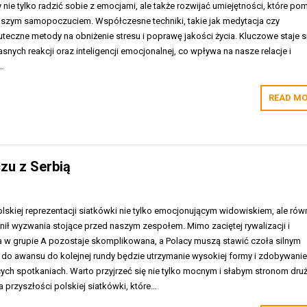
 nie tylko radzić sobie z emocjami, ale także rozwijać umiejętności, które p
aszym samopoczuciem. Współczesne techniki, takie jak medytacja czy
uteczne metody na obniżenie stresu i poprawę jakości życia. Kluczowe staje s
snych reakcji oraz inteligencji emocjonalnej, co wpływa na nasze relacje i
k…
READ MO
zu z Serbią
olskiej reprezentacji siatkówki nie tylko emocjonującym widowiskiem, ale rów
ił wyzwania stojące przed naszym zespołem. Mimo zaciętej rywalizacji i
ja w grupie A pozostaje skomplikowana, a Polacy muszą stawić czoła silnym
do awansu do kolejnej rundy będzie utrzymanie wysokiej formy i zdobywani
h spotkaniach. Warto przyjrzeć się nie tylko mocnym i słabym stronom druż
 przyszłości polskiej siatkówki, które…