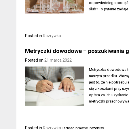
odpowiedniego podejści
ślub? To pytanie zadaje
Posted in
Rozrywka
Metryczki dowodowe – poszukiwania g
Posted on
21 marca 2022
Metryczka dowodowa to
naszym przodku. Ważny
jest to, że nie potrze
się z kosztami przy uz
opłata za ich uzyskani
metryczki przechowywa
Posted in
Rozrywka
Tagged
prawne
,
przepisy