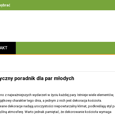
ybrać – na co zwrócić uwagę przy bezpieczeństwie, izolacyjności i 
TAKT
yczny poradnik dla par młodych
dno z najważniejszych wydarzeń w życiu każdej pary. Istnieje wiele elementów,
jątkowy charakter tego dnia, a jednym z nich jest dekoracja kościoła.
ne dekoracje nadają uroczystości niepowtarzalny klimat, podkreślają styl p
gólną atmosferę. Warto jednak pamiętać, że dekorowanie kościoła wymaga