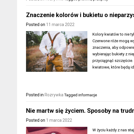
Znaczenie kolorów i bukietu o nieparzys
Posted on
11 marca 2022
Kolory kwiatów to nie t
Czerwone róże mogą wyr
znaczenia, aby odpowied
wybierając bukiety z ni
przyciągnąć szczęście.
kwiatowe, które będą i
Posted in
Rozrywka
Tagged
informacje
Nie martw się życiem. Sposoby na trud
Posted on
1 marca 2022
W życiu każdy z nas staj