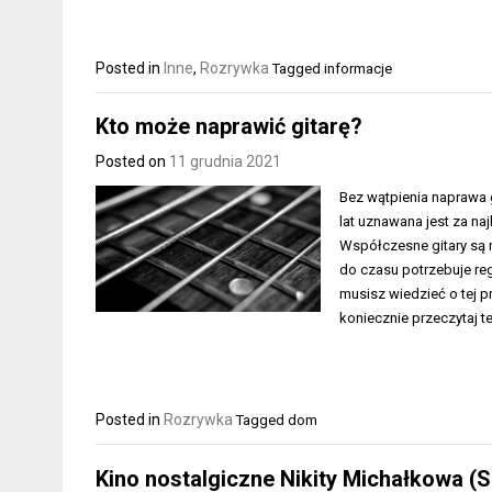
Posted in
Inne
,
Rozrywka
Tagged
informacje
Kto może naprawić gitarę?
Posted on
11 grudnia 2021
Bez wątpienia naprawa g
lat uznawana jest za n
Współczesne gitary są 
do czasu potrzebuje reg
musisz wiedzieć o tej p
koniecznie przeczytaj t
Posted in
Rozrywka
Tagged
dom
Kino nostalgiczne Nikity Michałkowa (S