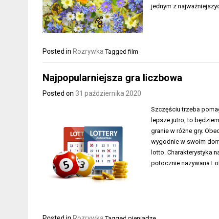
jednym z najważniejszyc
Posted in
Rozrywka
Tagged
film
Najpopularniejsza gra liczbowa
Posted on
31 października 2020
Szczęściu trzeba pomag
lepsze jutro, to będzi
granie w różne gry. Obe
wygodnie w swoim domu
lotto. Charakterystyka 
potocznie nazywana Lotk
Posted in
Rozrywka
Tagged
pieniądze