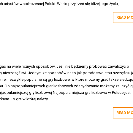
h artystów współczesnej Polski. Warto przyjrzeć się bliżej jego życiu,…
READ MO
ać na wiele różnych sposobów. Jeśli nie będziemy próbować zawalczyć o
emy nieszczęśliwi. Jednym ze sposobów na to jak pomóc swojemu szczęściu j
cnie niezwykle popularne są gry liczbowe, w które możemy grać także siedzą
. Do najpopularniejszych gier liczbowych zdecydowanie możemy zaliczyć g
najpopularniejszej gry liczbowej Najpopularniejsza gra liczbowa w Polsce jest
iem. To gra w której należy…
READ MO