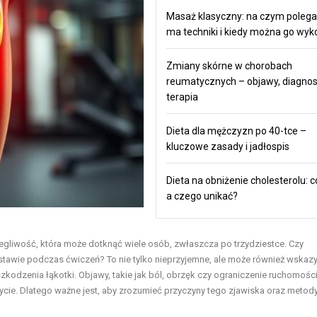
Masaż klasyczny: na czym polega,
ma techniki i kiedy można go wy
Zmiany skórne w chorobach
reumatycznych – objawy, diagnos
terapia
Dieta dla mężczyzn po 40-tce –
kluczowe zasady i jadłospis
Dieta na obniżenie cholesterolu: co
a czego unikać?
egliwość, która może dotknąć wiele osób, zwłaszcza po trzydziestce. Czy
 stawie podczas ćwiczeń? To nie tylko nieprzyjemne, ale może również wskaz
odzenia łąkotki. Objawy, takie jak ból, obrzęk czy ograniczenie ruchomośc
cie. Dlatego ważne jest, aby zrozumieć przyczyny tego zjawiska oraz metody