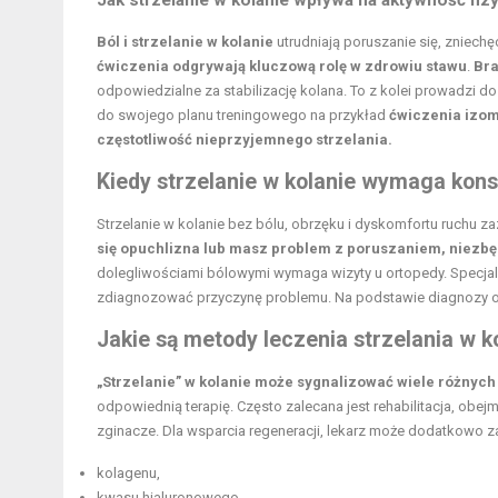
Ból i strzelanie w kolanie
utrudniają poruszanie się, zniechęc
ćwiczenia odgrywają kluczową rolę w zdrowiu stawu
.
Bra
odpowiedzialne za stabilizację kolana. To z kolei prowadzi 
do swojego planu treningowego na przykład
ćwiczenia izo
częstotliwość nieprzyjemnego strzelania.
Kiedy strzelanie w kolanie wymaga konsu
Strzelanie w kolanie bez bólu, obrzęku i dyskomfortu ruchu 
się opuchlizna lub masz problem z poruszaniem, niezbęd
dolegliwościami bólowymi wymaga wizyty u ortopedy. Specjalis
zdiagnozować przyczynę problemu. Na podstawie diagnozy orto
Jakie są metody leczenia strzelania w k
„Strzelanie” w kolanie może sygnalizować wiele różnyc
odpowiednią terapię. Często zalecana jest rehabilitacja, obej
zginacze. Dla wsparcia regeneracji, lekarz może dodatkowo 
kolagenu,
kwasu hialuronowego
,