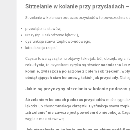
Strzelanie w kolanie przy przysiadach –
Strzelanie w kolanach podczas przysiadów to powszechna dol
przeciążenia stawów,
urazy (np. uszkodzenie łąkotki),
dysfunkcja stawu rzepkowo-udowego,
lateralizacja rzepki.
Często towarzyszą temu objawy, takie jak: ból, obrzęk, ogran
roku życia
, to czynnikami ryzyka są również
nadmierna
lub
z
kolanie, zwłaszcza połączone z bólem i obrzękiem, wpły
obciążających staw kolanowy, takich jak przysiady.
Dlateg
Jakie są przyczyny strzelania w kolanie podczas
Strzelanie w kolanach podczas przysiadów
może sygnaliz
łąkotki lub chondromalacja chrząstki. Dysfunkcja stawu rze
„strzelanie” nie zawsze jest powodem do niepokoju.
Częst
węgla z mazi stawowej.
Jak strzelanie w kolanie wpływa na aktywność fiz