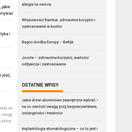
alergie na owoce
 jakie
konywać
Właściwości Rambai: zdrowotne korzyści i
zastosowanie w kuchni
tyka i
Bagno środka Europy – Bałtyk
Jocote – zdrowotne korzyści, wartości
odżywcze i zastosowanie
 jeść,
OSTATNIE WPISY
Jakie drzwi aluminiowe zewnętrzne wybrać –
na co zwrócić uwagę przy bezpieczeństwie,
ywać na
izolacyjności i trwałości
i, mogą
, które
Implantologia stomatologiczna – co to jest i