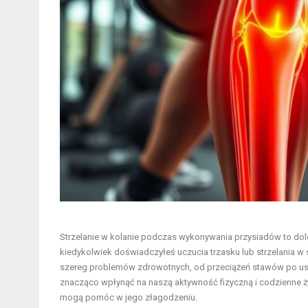
Strzelanie w kolanie podczas wykonywania przysiadów to dol
kiedykolwiek doświadczyłeś uczucia trzasku lub strzelania w
szereg problemów zdrowotnych, od przeciążeń stawów po uszk
znacząco wpłynąć na naszą aktywność fizyczną i codzienne ży
mogą pomóc w jego złagodzeniu.