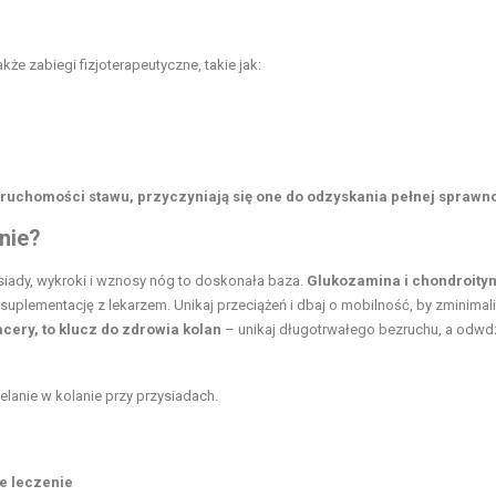
akże zabiegi fizjoterapeutyczne, takie jak:
ruchomości stawu, przyczyniają się one do odzyskania pełnej sprawno
nie?
siady, wykroki i wznosy nóg to doskonała baza.
Glukozamina i chondroity
plementację z lekarzem. Unikaj przeciążeń i dbaj o mobilność, by zminima
cery, to klucz do zdrowia kolan
– unikaj długotrwałego bezruchu, a odwd
zelanie w kolanie przy przysiadach
.
e leczenie