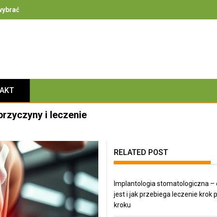
ybrać – na co zwrócić uwagę przy bezpieczeństwie, izolacyjności i 
TAKT
przyczyny i leczenie
RELATED POST
Implantologia stomatologiczna – 
jest i jak przebiega leczenie krok 
kroku