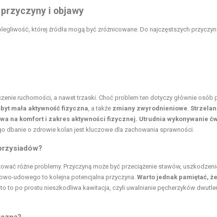
 przyczyny i objawy
egliwość, której źródła mogą być zróżnicowane. Do najczęstszych przyczyn 
iczenie ruchomości, a nawet trzaski. Choć problem ten dotyczy głównie osób
byt mała aktywność fizyczna
, a także
zmiany zwyrodnieniowe
.
Strzelan
wa na komfort i zakres aktywności fizycznej. Utrudnia wykonywanie ć
o dbanie o zdrowie kolan jest kluczowe dla zachowania sprawności.
 przysiadów?
ować różne problemy. Przyczyną może być przeciążenie stawów, uszkodzeni
pkowo-udowego to kolejna potencjalna przyczyna.
Warto jednak pamiętać, ż
o to po prostu nieszkodliwa kawitacja, czyli uwalnianie pęcherzyków dwutle
yczną?