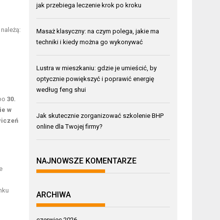
jak przebiega leczenie krok po kroku
należą:
Masaż klasyczny: na czym polega, jakie ma
techniki i kiedy można go wykonywać
Lustra w mieszkaniu: gdzie je umieścić, by
optycznie powiększyć i poprawić energię
według feng shui
 po
30.
ie w
Jak skutecznie zorganizować szkolenie BHP
wiczeń
online dla Twojej firmy?
NAJNOWSZE KOMENTARZE
e
e
nku
ARCHIWA
czerwiec 2026