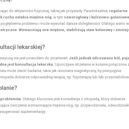
ając do aktywności fizycznej, takiej jak przysiady. Paradoksalnie,
regularne
k ruchu osłabia mięśnie nóg
, w tym
czworogłowy i kulszowo-goleniow
do pogłębienia problemu i może wywołać dalsze dolegliwości. Dlatego warto 
metryczne
.
Wzmacniają one mięśnie, stabilizują staw kolanowy i zmniej
ltacji lekarskiej?
zazwyczaj nie jest powodem do zmartwień.
Jeśli jednak odczuwasz ból, poj
na jest konsultacja lekarska.
Uporczywe strzelanie w kolanie połączone 
ta może zlecić badania, takie jak rezonans magnetyczny, by precyzyjnie
peda dobierze odpowiednią terapię, np. fizjoterapię lub leki przeciwbólow
olanie?
h problemów.
Dlatego kluczowa jest konsultacja z ortopedą, który dobierze
mująca
ćwiczenia wzmacniające mięśnie
nóg, np. przywodziciele, odwodziciele
zasugerować suplementację: