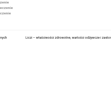
czenie
leczenie
eczenie
wnych
Liczi – właściwości zdrowotne, wartości odżywcze i zast