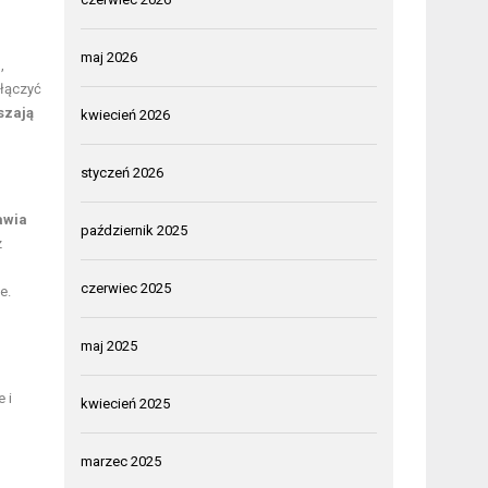
maj 2026
e
,
włączyć
szają
kwiecień 2026
styczeń 2026
awia
październik 2025
z
czerwiec 2025
e.
maj 2025
 i
kwiecień 2025
marzec 2025