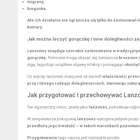
migreny
,
biegunka
.
Ale ich działanie nie ogranicza się tylko do zastosowań
komary.
Jak można leczyć gorączkę i inne dolegliwości 
Lanzones znajduje szerokie zastosowanie w tradycyjnym
gorączkę.
Pomocne mogą okazać się zwłaszcza
kruszone 
ulgę, łagodząc uciążliwe objawy infekcji i pomagając
obniżyć
Co więcej, lanzones znany jest ze swoich
właściwości prze
przy różnego rodzaju dolegliwościach, stanowiąc natur
Jak przygotować i przechowywać Lanz
Ten egzotyczny owoc, znany jako
lanzones
, potrzebuje od
W temperaturze pokojowej
lanzones
wytrzyma jedynie przez
przedłuża jego
trwałość
– w takich warunkach pozostani
Przygotowanie
tego owocu jest niezwykle proste: