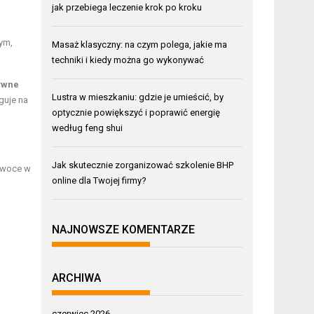
jak przebiega leczenie krok po kroku
ym,
Masaż klasyczny: na czym polega, jakie ma
techniki i kiedy można go wykonywać
ywne
Lustra w mieszkaniu: gdzie je umieścić, by
guje na
optycznie powiększyć i poprawić energię
według feng shui
Jak skutecznie zorganizować szkolenie BHP
owoce w
online dla Twojej firmy?
NAJNOWSZE KOMENTARZE
ARCHIWA
czerwiec 2026