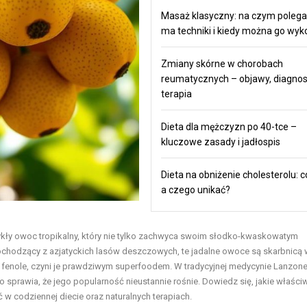
Masaż klasyczny: na czym polega,
ma techniki i kiedy można go wy
Zmiany skórne w chorobach
reumatycznych – objawy, diagnos
terapia
Dieta dla mężczyzn po 40-tce –
kluczowe zasady i jadłospis
Dieta na obniżenie cholesterolu: co
a czego unikać?
kły owoc tropikalny, który nie tylko zachwyca swoim słodko-kwaskowatym
ochodzący z azjatyckich lasów deszczowych, te jadalne owoce są skarbnicą 
y i fenole, czyni je prawdziwym superfoodem. W tradycyjnej medycynie Lanzon
 sprawia, że jego popularność nieustannie rośnie. Dowiedz się, jakie właści
ać w codziennej
diecie
oraz naturalnych terapiach.