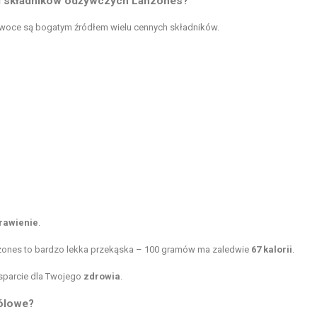
j i składników odżywczych Lanzones?
owoce są bogatym źródłem wielu cennych składników.
trawienie
.
 lanzones to bardzo lekka przekąska – 100 gramów ma zaledwie
67 kalorii
.
wsparcie dla Twojego
zdrowia
.
bólowe?