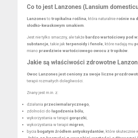
Co to jest Lanzones (Lansium domestic
Lanzones
to
tropikalna roślina
, która naturalnie
rośnie na
słodko-kwaskowym smakiem
.
Jest nie tylko smaczny, ale także
bardzo wartościowy pod 
substancje
, takie jak
terpenoidy i fenole
, które nadają mu
p
miano
prawdziwie wartościowego owocu z tropików
.
Jakie są właściwości zdrowotne Lanzo
Owoc
Lanzones
jest ceniony za swoje liczne
prozdrowot
terapii rozmaitych dolegliwości.
Znany jest m.in. z:
działania
przeciwmalarycznego
,
zdolności do
łagodzenia bólu
,
wykorzystania w terapii
gorączki
,
wykorzystania w terapii
migren
,
bycia
bogatym źródłem antyoksydantów
, które skutecznie