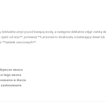
dokładnie umyć je pod bieżącą wodą, a następnie delikatnie zdjąć cienką sk
 zjeść od razu**, ponieważ **Lanzones to doskonały orzeźwiający deser lub
do **sałatek owocowych**.
odżywcze owocu
ści tego owocu
osowanie w diecie
i zastosowanie