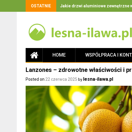
OSTATNIE
Jakie drzwi aluminiowe zewnętrzne w
HOME
WSPÓŁPRACA I KON
Lanzones – zdrowotne właściwości i 
lesna-ilawa.pl
Posted on
22 czerwca 2025
by