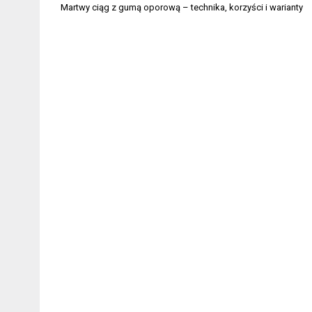
Nawigacja
Martwy ciąg z gumą oporową – technika, korzyści i warianty
wpisu