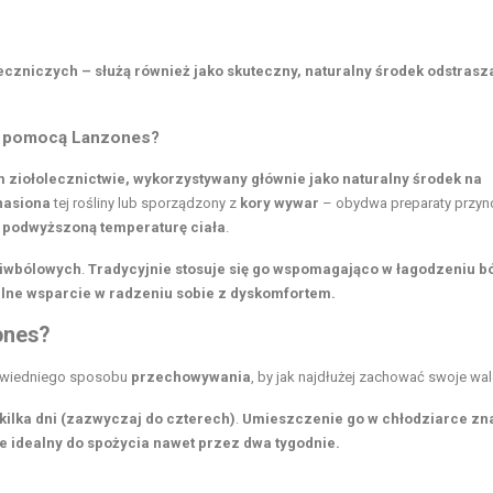
 leczniczych – służą również jako skuteczny, naturalny środek odstrasz
za pomocą Lanzones?
 ziołolecznictwie, wykorzystywany głównie jako naturalny środek na
nasiona
tej rośliny lub sporządzony z
kory wywar
– obydwa preparaty przyn
 podwyższoną temperaturę ciała
.
ciwbólowych
.
Tradycyjnie stosuje się go wspomagająco w łagodzeniu b
alne wsparcie w radzeniu sobie z dyskomfortem.
ones?
powiedniego sposobu
przechowywania
, by jak najdłużej zachować swoje wal
kilka dni (zazwyczaj do czterech)
.
Umieszczenie go w
chłodziarce
zn
e idealny do spożycia nawet przez
dwa tygodnie
.