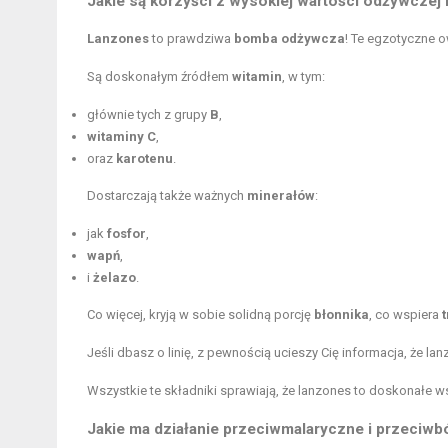
Jakie są korzyści z wysokiej wartości odżywcze
Lanzones
to prawdziwa
bomba odżywcza
! Te egzotyczne 
Są doskonałym źródłem
witamin
, w tym:
głównie tych z grupy
B
,
witaminy C
,
oraz
karotenu
.
Dostarczają także ważnych
minerałów
:
jak
fosfor
,
wapń
,
i
żelazo
.
Co więcej, kryją w sobie solidną porcję
błonnika
, co wspiera
Jeśli dbasz o linię, z pewnością ucieszy Cię informacja, że
Wszystkie te składniki sprawiają, że lanzones to doskonałe 
Jakie ma działanie przeciwmalaryczne i przeciw