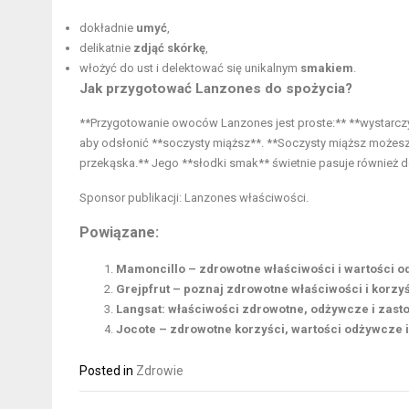
dokładnie
umyć
,
delikatnie
zdjąć skórkę
,
włożyć do ust i delektować się unikalnym
smakiem
.
Jak przygotować Lanzones do spożycia?
**Przygotowanie owoców Lanzones jest proste:** **wystarczy 
aby odsłonić **soczysty miąższ**. **Soczysty miąższ możesz
przekąska.** Jego **słodki smak** świetnie pasuje również 
Sponsor publikacji:
Lanzones właściwości
.
Powiązane:
Mamoncillo – zdrowotne właściwości i wartości 
Grejpfrut – poznaj zdrowotne właściwości i korzy
Langsat: właściwości zdrowotne, odżywcze i zast
Jocote – zdrowotne korzyści, wartości odżywcze 
Posted in
Zdrowie