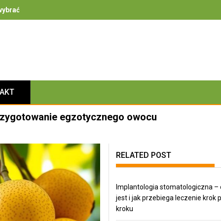
ybrać – na co zwrócić uwagę przy bezpieczeństwie, izolacyjności i 
TAKT
przygotowanie egzotycznego owocu
RELATED POST
Implantologia stomatologiczna – 
jest i jak przebiega leczenie krok 
kroku