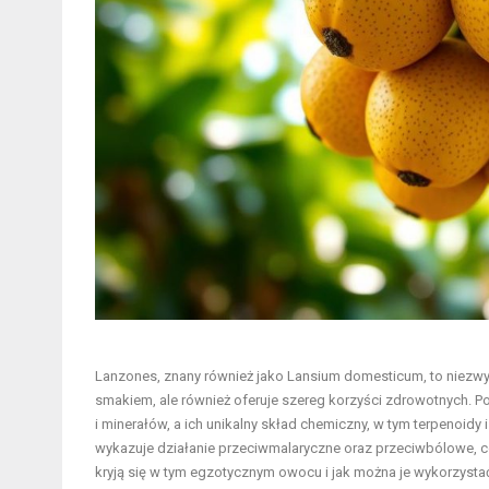
Lanzones, znany również jako Lansium domesticum, to niezwy
smakiem, ale również oferuje szereg korzyści zdrowotnych. P
i minerałów, a ich unikalny skład chemiczny, w tym terpenoid
wykazuje działanie przeciwmalaryczne oraz przeciwbólowe, co
kryją się w tym egzotycznym owocu i jak można je wykorzyst