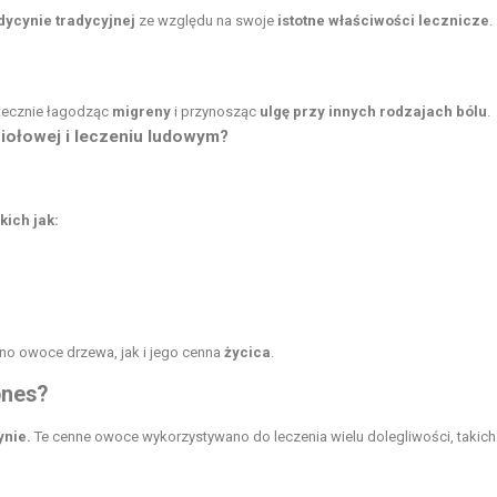
ycynie tradycyjnej
ze względu na swoje
istotne właściwości lecznicze
.
utecznie łagodząc
migreny
i przynosząc
ulgę przy innych rodzajach bólu
.
iołowej i leczeniu ludowym?
kich jak:
wno owoce drzewa, jak i jego cenna
życica
.
ones?
ynie.
Te cenne owoce wykorzystywano do leczenia wielu dolegliwości, takich 