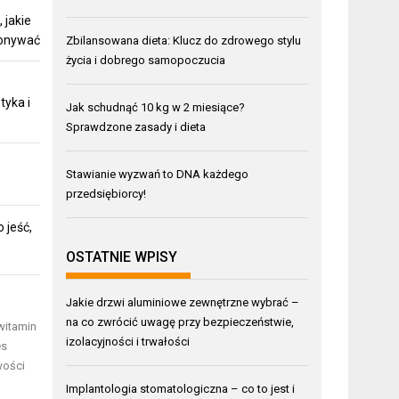
 jakie
konywać
Zbilansowana dieta: Klucz do zdrowego stylu
życia i dobrego samopoczucia
tyka i
Jak schudnąć 10 kg w 2 miesiące?
Sprawdzone zasady i dieta
Stawianie wyzwań to DNA każdego
przedsiębiorcy!
 jeść,
OSTATNIE WPISY
Jakie drzwi aluminiowe zewnętrzne wybrać –
na co zwrócić uwagę przy bezpieczeństwie,
witamin
izolacyjności i trwałości
es
wości
Implantologia stomatologiczna – co to jest i