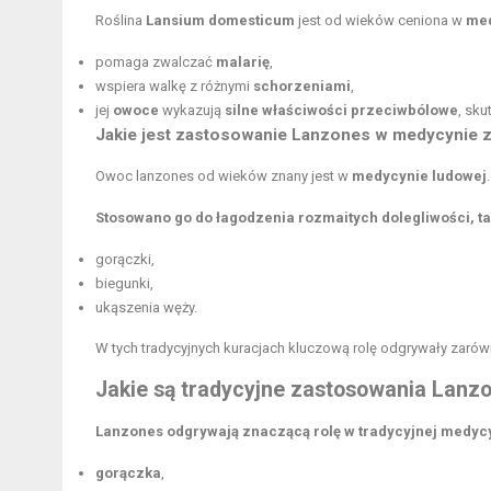
Roślina
Lansium domesticum
jest od wieków ceniona w
med
pomaga zwalczać
malarię
,
wspiera walkę z różnymi
schorzeniami
,
jej
owoce
wykazują
silne właściwości przeciwbólowe
, sk
Jakie jest zastosowanie Lanzones w medycynie z
Owoc lanzones od wieków znany jest w
medycynie ludowej
.
Stosowano go do łagodzenia rozmaitych dolegliwości, ta
gorączki,
biegunki,
ukąszenia węży.
W tych tradycyjnych kuracjach kluczową rolę odgrywały zaró
Jakie są tradycyjne zastosowania Lanz
Lanzones odgrywają znaczącą rolę w tradycyjnej medyc
gorączka
,