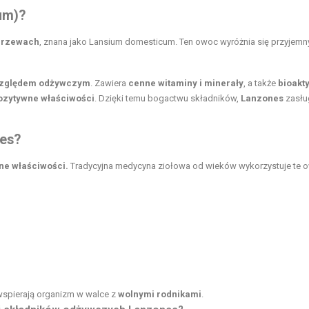
um)?
 drzewach
, znana jako Lansium domesticum. Ten owoc wyróżnia się przyjemn
względem odżywczym
. Zawiera
cenne witaminy i minerały
, a także
bioakt
ozytywne właściwości
. Dzięki temu bogactwu składników,
Lanzones
zasłu
nes?
ne właściwości
.
Tradycyjna medycyna ziołowa od wieków wykorzystuje te 
 wspierają organizm w walce z
wolnymi rodnikami
.