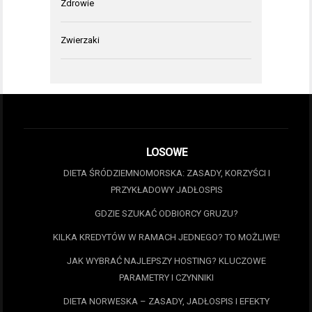
Zdrowie
Zwierzaki
LOSOWE
DIETA ŚRÓDZIEMNOMORSKA: ZASADY, KORZYŚCI I
PRZYKŁADOWY JADŁOSPIS
GDZIE SZUKAĆ ODBIORCY GRUZU?
KILKA KREDYTÓW W RAMACH JEDNEGO? TO MOŻLIWE!
JAK WYBRAĆ NAJLEPSZY HOSTING? KLUCZOWE
PARAMETRY I CZYNNIKI
DIETA NORWESKA – ZASADY, JADŁOSPIS I EFEKTY