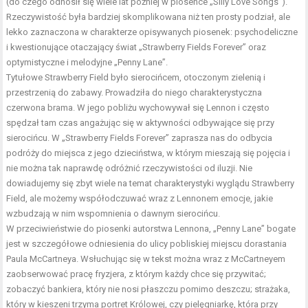
(do czego odnosił się wiele lat później w piosence „Silly Love Songs”).
Rzeczywistość była bardziej skomplikowana niż ten prosty podział, ale
lekko zaznaczona w charakterze opisywanych piosenek: psychodeliczne
i kwestionujące otaczający świat „Strawberry Fields Forever” oraz
optymistyczne i melodyjne „Penny Lane”.
Tytułowe Strawberry Field było sierocińcem, otoczonym zielenią i
przestrzenią do zabawy. Prowadziła do niego charakterystyczna
czerwona brama. W jego pobliżu wychowywał się Lennon i często
spędzał tam czas angażując się w aktywności odbywające się przy
sierocińcu. W „Strawberry Fields Forever” zaprasza nas do odbycia
podróży do miejsca z jego dzieciństwa, w którym mieszają się pojęcia i
nie można tak naprawdę odróżnić rzeczywistości od iluzji. Nie
dowiadujemy się zbyt wiele na temat charakterystyki wyglądu Strawberry
Field, ale możemy współodczuwać wraz z Lennonem emocje, jakie
wzbudzają w nim wspomnienia o dawnym sierocińcu.
W przeciwieństwie do piosenki autorstwa Lennona, „Penny Lane” bogate
jest w szczegółowe odniesienia do ulicy pobliskiej miejscu dorastania
Paula McCartneya. Wsłuchując się w tekst można wraz z McCartneyem
zaobserwować pracę fryzjera, z którym każdy chce się przywitać;
zobaczyć bankiera, który nie nosi płaszczu pomimo deszczu; strażaka,
który w kieszeni trzyma portret Królowej, czy pielęgniarkę, która przy