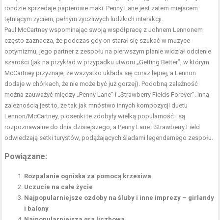
rondzie sprzedaje papierowe maki. Penny Lane jest zatem miejscem
tętniącym życiem, pełnym życzliwych ludzkich interakcji.
Paul McCartney wspominając swoją współpracę z Johnem Lennonem
często zaznacza, że podczas gdy on starał się szukać w muzyce
optymizmu, jego partner z zespołu na pierwszym planie widział odcienie
szarości (jak na przykład w przypadku utworu „Getting Better”, w którym
McCartney przyznaje, że wszystko układa się coraz lepiej, a Lennon
dodaje w chórkach, że nie może być już gorzej). Podobną zależność
można zauważyć między „Penny Lane” i „Strawberry Fields Forever”. Inną
zależnością jest to, że tak jak mnóstwo innych kompozycji duetu
Lennon/McCartney, piosenki te zdobyły wielką popularność i są
rozpoznawalne do dnia dzisiejszego, a Penny Lane i Strawberry Field
odwiedzają setki turystów, podążających śladami legendarnego zespołu.
Powiązane:
Rozpalanie ogniska za pomocą krzesiwa
Uczucie na całe życie
Najpopularniejsze ozdoby na śluby i inne imprezy – girlandy
i balony
Najpopularniejsza gra liczbowa