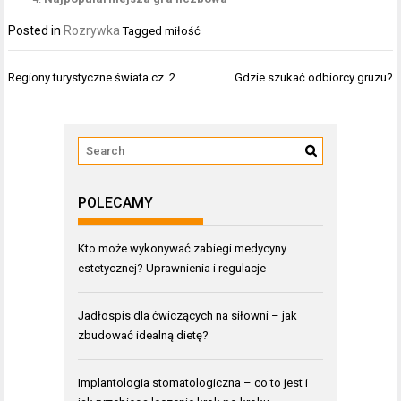
Posted in
Rozrywka
Tagged
miłość
Nawigacja
Regiony turystyczne świata cz. 2
Gdzie szukać odbiorcy gruzu?
wpisu
POLECAMY
Kto może wykonywać zabiegi medycyny
estetycznej? Uprawnienia i regulacje
Jadłospis dla ćwiczących na siłowni – jak
zbudować idealną dietę?
Implantologia stomatologiczna – co to jest i