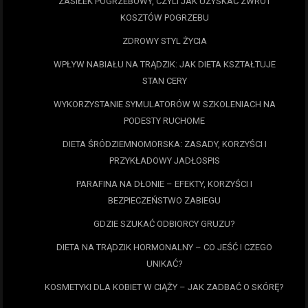
ZASIŁEK POGRZEBOWY, CZYLI JAK UZYSKAĆ ZWROT
KOSZTÓW POGRZEBU
ZDROWY STYL ŻYCIA
WPŁYW NABIAŁU NA TRĄDZIK: JAK DIETA KSZTAŁTUJE
STAN CERY
WYKORZYSTANIE SYMULATORÓW W SZKOLENIACH NA
PODESTY RUCHOME
DIETA ŚRÓDZIEMNOMORSKA: ZASADY, KORZYŚCI I
PRZYKŁADOWY JADŁOSPIS
PARAFINA NA DŁONIE – EFEKTY, KORZYŚCI I
BEZPIECZEŃSTWO ZABIEGU
GDZIE SZUKAĆ ODBIORCY GRUZU?
DIETA NA TRĄDZIK HORMONALNY – CO JEŚĆ I CZEGO
UNIKAĆ?
KOSMETYKI DLA KOBIET W CIĄŻY – JAK ZADBAĆ O SKÓRĘ?