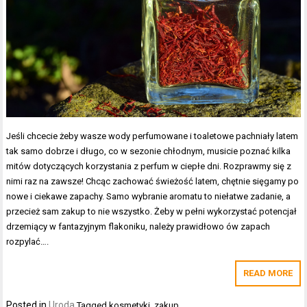
Jeśli chcecie żeby wasze wody perfumowane i toaletowe pachniały latem
tak samo dobrze i długo, co w sezonie chłodnym, musicie poznać kilka
mitów dotyczących korzystania z perfum w ciepłe dni. Rozprawmy się z
nimi raz na zawsze! Chcąc zachować świeżość latem, chętnie sięgamy po
nowe i ciekawe zapachy. Samo wybranie aromatu to niełatwe zadanie, a
przecież sam zakup to nie wszystko. Żeby w pełni wykorzystać potencjał
drzemiący w fantazyjnym flakoniku, należy prawidłowo ów zapach
rozpylać….
READ MORE
Posted in
Uroda
Tagged
kosmetyki
,
zakup