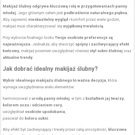
Makijaż ślubny odgrywa kluczową rolę w przygotowaniach panny
młodej.
Jego głównym celem jest
podkreślenie naturalnego piękna.
Aby zapewnić
nieskazitelny wygląd
i komfort przez wiele godzin,
makijaż musi charakteryzować się
wyjątkową trwałością.
Przy wyborze finalnego looku
Twoje osobiste preferencje są
najważniejsze.
Jednakże, aby stworzyć
spójny i zachwycający efekt
końcowy
, makijaż powinien uwzględniać również
styl sukni ślubnej
oraz
aktualne trendy.
Jak dobrać idealny makijaż ślubny?
Wybór idealnego makijażu ślubnego to ważna decyzja
, która
wymaga uwzględnienia wielu elementów:
harmonizował z
urodą panny młodej
, w tym z
kształtem jej twarzy
,
kolorem oczu
i
odcieniem cery
,
uwzględniał
osobiste upodobania
,
pasował do
koloru sukni
.
Aby efekt był zachwycający i trwały przez całą uroczystość,
kluczowa