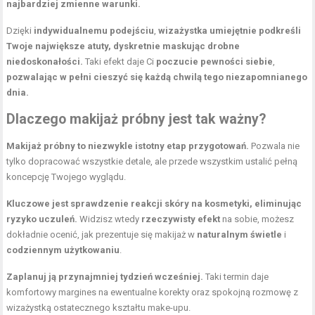
najbardziej zmienne warunki.
Dzięki
indywidualnemu podejściu
,
wizażystka umiejętnie podkreśli
Twoje największe atuty, dyskretnie maskując drobne
niedoskonałości.
Taki efekt daje Ci
poczucie pewności siebie
,
pozwalając w pełni cieszyć się każdą chwilą tego niezapomnianego
dnia.
Dlaczego makijaż próbny jest tak ważny?
Makijaż próbny to niezwykle istotny etap przygotowań.
Pozwala nie
tylko dopracować wszystkie detale, ale przede wszystkim ustalić pełną
koncepcję Twojego wyglądu.
Kluczowe jest sprawdzenie reakcji skóry na kosmetyki, eliminując
ryzyko uczuleń.
Widzisz wtedy
rzeczywisty efekt
na sobie, możesz
dokładnie ocenić, jak prezentuje się makijaż w
naturalnym świetle
i
codziennym użytkowaniu
.
Zaplanuj ją przynajmniej tydzień wcześniej.
Taki termin daje
komfortowy margines na ewentualne korekty oraz spokojną rozmowę z
wizażystką ostatecznego kształtu make-upu.