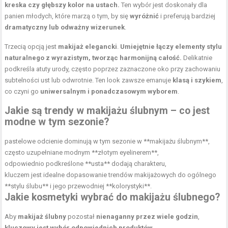
kreska czy głębszy kolor na ustach.
Ten wybór jest doskonały dla
panien młodych, które marzą o tym, by się
wyróżnić
i preferują bardziej
dramatyczny lub odważny wizerunek
.
Trzecią opcją jest
makijaż elegancki
.
Umiejętnie łączy elementy stylu
naturalnego z wyrazistym, tworząc harmonijną całość.
Delikatnie
podkreśla atuty urody, często poprzez zaznaczone
oko
przy zachowaniu
subtelności ust lub odwrotnie. Ten look zawsze emanuje
klasą i szykiem
,
co czyni go
uniwersalnym i ponadczasowym wyborem
.
Jakie są trendy w makijażu ślubnym – co jest
modne w tym sezonie?
pastelowe odcienie dominują w tym sezonie w **makijażu ślubnym**,
często uzupełniane modnym **złotym eyelinerem**,
odpowiednio podkreślone **
usta
** dodają charakteru,
kluczem jest idealne dopasowanie trendów makijażowych do ogólnego
**stylu ślubu** i jego przewodniej **kolorystyki**.
Jakie kosmetyki wybrać do makijażu ślubnego?
Aby
makijaż ślubny
pozostał
nienaganny przez wiele godzin
,
kluczowy jest wybór odpowiednich produktów
.