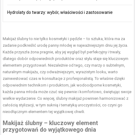
Hydrolaty do twarzy: wybór, właściwości i zastosowanie
Makijaż ślubny
to nie tylko kosmetyki i pędzle – to sztuka, która ma za
zadanie podkreślić urodę panny młodej w najważniejszym dniu jej życia.
Każda przyszła żona pragnie, aby jej wygląd był perfekcyjny i trwały,
dlatego dobór odpowiednich produktów oraz stylu staje się kluczowym
elementem przygotowań. Niezależnie od tego, czy marzy o subtelnym,
naturalnym makijażu, czy odważniejszym, wyrazistym looku, warto
zainwestować czas w konsultacje z profesjonalistą. To właśnie dzięki
odpowiednim technikom i produktom, jak wodoodporne kosmetyki,
każda panna młoda może czuć się pewnie i komfortowo, świętując swoje
wielkie wydarzenie. Co więcej, ślubny makijaż powinien harmonizować z
całością stylizacji, w tym suknią i tematyką uroczystości, co czyni go
nieodłącznym elementem tej wyjątkowej chwili.
Makijaż ślubny – kluczowy element
przygotowań do wyjątkowego dnia