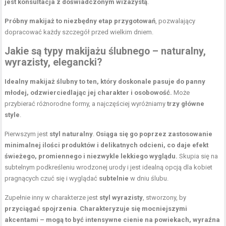
jest konsultacja z doświadczonym wizażystą
.
Próbny makijaż to niezbędny etap przygotowań
, pozwalający
dopracować każdy szczegół przed wielkim dniem.
Jakie są typy makijażu ślubnego – naturalny,
wyrazisty, elegancki?
Idealny makijaż ślubny to ten, który doskonale pasuje do panny
młodej, odzwierciedlając jej charakter i osobowość.
Może
przybierać różnorodne formy, a najczęściej wyróżniamy
trzy główne
style
.
Pierwszym jest
styl naturalny
.
Osiąga się go poprzez zastosowanie
minimalnej ilości produktów i delikatnych odcieni, co daje efekt
świeżego, promiennego i niezwykle lekkiego wyglądu.
Skupia się na
subtelnym podkreśleniu wrodzonej urody i jest idealną opcją dla kobiet
pragnących czuć się i wyglądać
subtelnie
w dniu ślubu.
Zupełnie inny w charakterze jest
styl wyrazisty
, stworzony, by
przyciągać spojrzenia
.
Charakteryzuje się mocniejszymi
akcentami – mogą to być intensywne cienie na powiekach, wyraźna