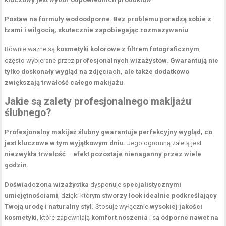
Postaw na formuły wodoodporne
.
Bez problemu poradzą sobie z
łzami i wilgocią, skutecznie zapobiegając rozmazywaniu
.
Równie ważne są
kosmetyki kolorowe z filtrem fotograficznym
,
często wybierane przez
profesjonalnych wizażystów
.
Gwarantują nie
tylko doskonały wygląd na zdjęciach, ale także dodatkowo
zwiększają trwałość całego makijażu
.
Jakie są zalety profesjonalnego makijażu
ślubnego?
Profesjonalny makijaż ślubny gwarantuje perfekcyjny wygląd, co
jest kluczowe w tym wyjątkowym dniu.
Jego ogromną zaletą jest
niezwykła trwałość
–
efekt pozostaje nienaganny przez wiele
godzin.
Doświadczona wizażystka
dysponuje
specjalistycznymi
umiejętnościami
, dzięki którym
stworzy look idealnie podkreślający
Twoją urodę i naturalny styl.
Stosuje wyłącznie
wysokiej jakości
kosmetyki
, które zapewniają
komfort noszenia
i są
odporne nawet na