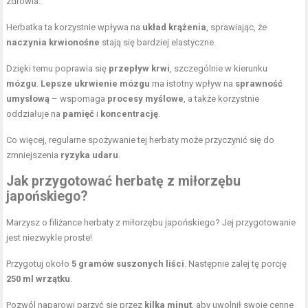
zdrowia.
Herbatka ta korzystnie wpływa na
układ krążenia
, sprawiając, że
naczynia krwionośne
stają się bardziej elastyczne.
Dzięki temu poprawia się
przepływ krwi
, szczególnie w kierunku
mózgu
.
Lepsze ukrwienie mózgu
ma istotny wpływ na
sprawność
umysłową
– wspomaga
procesy myślowe
, a także korzystnie
oddziałuje na
pamięć
i
koncentrację
.
Co więcej, regularne spożywanie tej herbaty może przyczynić się do
zmniejszenia
ryzyka udaru
.
Jak przygotować herbatę z miłorzębu
japońskiego?
Marzysz o filiżance herbaty z miłorzębu japońskiego? Jej przygotowanie
jest niezwykle proste!
Przygotuj około
5 gramów suszonych liści
. Następnie zalej tę porcję
250 ml wrzątku
.
Pozwól naparowi parzyć się przez
kilka minut
, aby uwolnił swoje cenne