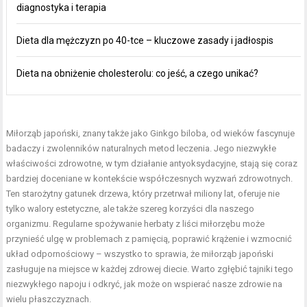
diagnostyka i terapia
Dieta dla mężczyzn po 40-tce – kluczowe zasady i jadłospis
Dieta na obniżenie cholesterolu: co jeść, a czego unikać?
Miłorząb japoński, znany także jako Ginkgo biloba, od wieków fascynuje
badaczy i zwolenników naturalnych metod leczenia. Jego niezwykłe
właściwości zdrowotne, w tym działanie antyoksydacyjne, stają się coraz
bardziej doceniane w kontekście współczesnych wyzwań zdrowotnych.
Ten starożytny gatunek drzewa, który przetrwał miliony lat, oferuje nie
tylko walory estetyczne, ale także szereg korzyści dla naszego
organizmu. Regularne spożywanie herbaty z liści miłorzębu może
przynieść ulgę w problemach z pamięcią, poprawić krążenie i wzmocnić
układ odpornościowy
– wszystko to sprawia, że miłorząb japoński
zasługuje na miejsce w każdej zdrowej diecie. Warto zgłębić tajniki tego
niezwykłego napoju i odkryć, jak może on wspierać nasze zdrowie na
wielu płaszczyznach.