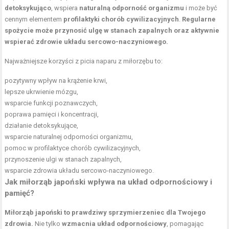
detoksykująco
, wspiera
naturalną odporność organizmu
i może być
cennym elementem
profilaktyki chorób cywilizacyjnych
.
Regularne
spożycie może przynosić ulgę w stanach zapalnych oraz aktywnie
wspierać zdrowie układu sercowo-naczyniowego.
Najważniejsze korzyści z picia naparu z miłorzębu to:
pozytywny wpływ na krążenie krwi,
lepsze ukrwienie mózgu,
wsparcie funkcji poznawczych,
poprawa pamięci i koncentracji,
działanie detoksykujące,
wsparcie naturalnej odporności organizmu,
pomoc w profilaktyce chorób cywilizacyjnych,
przynoszenie ulgi w stanach zapalnych,
wsparcie zdrowia układu sercowo-naczyniowego.
Jak miłorząb japoński wpływa na układ odpornościowy i
pamięć?
Miłorząb japoński to prawdziwy sprzymierzeniec dla Twojego
zdrowia.
Nie tylko
wzmacnia układ odpornościowy
, pomagając