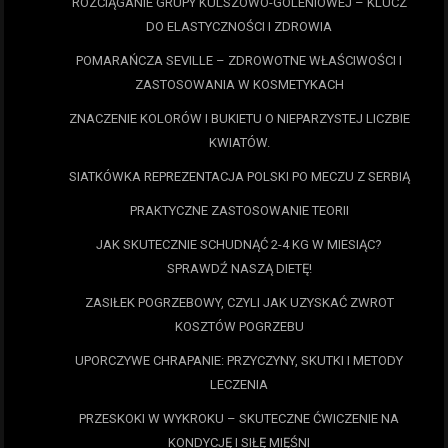
ROZCIĄGANIE GRUPY KULSZOWO-GOLENIOWEJ – KLUCZ
DO ELASTYCZNOŚCI I ZDROWIA
POMARAŃCZA SEVILLE – ZDROWOTNE WŁAŚCIWOŚCI I
ZASTOSOWANIA W KOSMETYKACH
ZNACZENIE KOLORÓW I BUKIETU O NIEPARZYSTEJ LICZBIE
KWIATÓW.
SIATKÓWKA REPREZENTACJA POLSKI PO MECZU Z SERBIĄ
PRAKTYCZNE ZASTOSOWANIE TEORII
JAK SKUTECZNIE SCHUDNĄĆ 2-4 KG W MIESIĄC?
SPRAWDŹ NASZĄ DIETĘ!
ZASIŁEK POGRZEBOWY, CZYLI JAK UZYSKAĆ ZWROT
KOSZTÓW POGRZEBU
UPORCZYWE CHRAPANIE: PRZYCZYNY, SKUTKI I METODY
LECZENIA
PRZESKOKI W WYKROKU – SKUTECZNE ĆWICZENIE NA
KONDYCJĘ I SIŁĘ MIĘŚNI