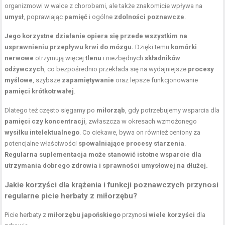
organizmowi w walce z chorobami, ale także znakomicie wpływa na
umysł
, poprawiając
pamięć
i ogólne
zdolności poznawcze
.
Jego korzystne działanie opiera się przede wszystkim na
usprawnieniu przepływu krwi do mózgu.
Dzięki temu
komórki
nerwowe
otrzymują więcej
tlenu
i niezbędnych
składników
odżywczych
, co bezpośrednio przekłada się na wydajniejsze
procesy
myślowe
, szybsze
zapamiętywanie
oraz lepsze funkcjonowanie
pamięci krótkotrwałej
.
Dlatego też często sięgamy po
miłorząb
, gdy potrzebujemy wsparcia dla
pamięci czy koncentracji
, zwłaszcza w okresach wzmożonego
wysiłku intelektualnego
. Co ciekawe, bywa on również ceniony za
potencjalne właściwości
spowalniające procesy starzenia
.
Regularna suplementacja może stanowić istotne wsparcie dla
utrzymania dobrego zdrowia i sprawności umysłowej na dłużej.
Jakie korzyści dla krążenia i funkcji poznawczych przynosi
regularne picie herbaty z miłorzębu?
Picie herbaty z
miłorzębu japońskiego
przynosi
wiele korzyści
dla