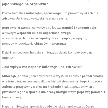
japońskiego na organizm?
Poznaj herbatę z
miłorzębu japońskiego
– to prawdziwy
skarb dla
zdrowia
. Jej kluczowe działanie skupia się na:
poprawie krążenia
, co wpływa na lepszą
pamięć i koncentrację
,
aktywnym
wsparciu układu odpornościowego
,
właściwościach
przeciwzapalnych i antyagregacyjnych
,
pomocy w łagodzeniu
objawów menopauzy
.
Dzięki tym cechom, herbata z miłorzębu działa kompleksowo na
organizm.
Jaki wpływ ma napar z miłorzębu na zdrowie?
Miłorząb japoński
, ceniony przede wszystkim za swoje
prozdrowotne
właściwości
, jest rośliną o długiej historii stosowania.
Jego kluczowa
zaleta to pozytywny wpływ na krążenie krwi.
Lepsze ukrwienie
przekłada się na
wsparcie dla pracy mózgu
, w tym
poprawę pamięci i
koncentracji
.
Napar z miłorzębu japońskiego oferuje także inne korzyści. Działa