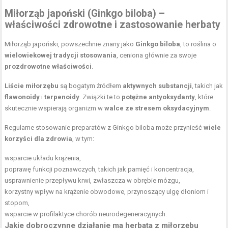
Miłorząb japoński (Ginkgo biloba) –
właściwości zdrowotne i zastosowanie herbaty
Miłorząb japoński, powszechnie znany jako
Ginkgo biloba
, to roślina o
wielowiekowej tradycji stosowania
, ceniona głównie za swoje
prozdrowotne właściwości
.
Liście miłorzębu
są bogatym źródłem
aktywnych substancji
, takich jak
flawonoidy
i
terpenoidy
. Związki te to
potężne antyoksydanty
, które
skutecznie wspierają organizm w
walce ze stresem oksydacyjnym
.
Regularne stosowanie preparatów z Ginkgo biloba może przynieść
wiele
korzyści dla zdrowia
, w tym:
wsparcie układu krążenia,
poprawę funkcji poznawczych, takich jak pamięć i koncentracja,
usprawnienie przepływu krwi, zwłaszcza w obrębie mózgu,
korzystny wpływ na krążenie obwodowe, przynoszący ulgę dłoniom i
stopom,
wsparcie w profilaktyce chorób neurodegeneracyjnych.
Jakie dobroczynne działanie ma herbata z miłorzębu