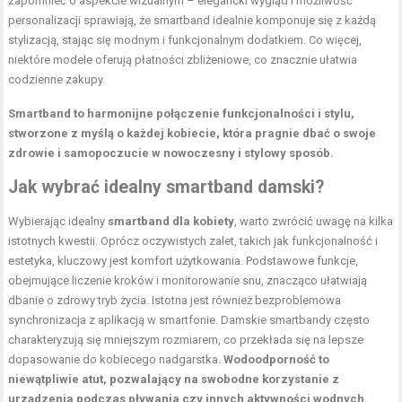
zapomnieć o aspekcie wizualnym – elegancki wygląd i możliwość
personalizacji sprawiają, że smartband idealnie komponuje się z każdą
stylizacją, stając się modnym i funkcjonalnym dodatkiem. Co więcej,
niektóre modele oferują płatności zbliżeniowe, co znacznie ułatwia
codzienne zakupy.
Smartband to harmonijne połączenie funkcjonalności i stylu,
stworzone z myślą o każdej kobiecie, która pragnie dbać o swoje
zdrowie i samopoczucie w nowoczesny i stylowy sposób.
Jak wybrać idealny smartband damski?
Wybierając idealny
smartband dla kobiety
, warto zwrócić uwagę na kilka
istotnych kwestii. Oprócz oczywistych zalet, takich jak funkcjonalność i
estetyka, kluczowy jest komfort użytkowania. Podstawowe funkcje,
obejmujące liczenie kroków i monitorowanie snu, znacząco ułatwiają
dbanie o zdrowy tryb życia. Istotna jest również bezproblemowa
synchronizacja z aplikacją w smartfonie. Damskie smartbandy często
charakteryzują się mniejszym rozmiarem, co przekłada się na lepsze
dopasowanie do kobiecego
nadgarstka
.
Wodoodporność to
niewątpliwie atut, pozwalający na swobodne korzystanie z
urządzenia podczas pływania czy innych aktywności wodnych.