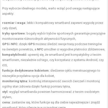
Przy wyborze idealnego modelu, warto wziąć pod uwagę następujące
aspekty:
rozmiar i waga:
lekki i kompaktowy smartband zapewni wygodę przez
cały dzień,
tryby sportowe:
bogaty wybór trybów sportowych gwarantuje precyzyjne
monitorowanie różnorodnych aktywności fizycznych,
GPS i NFC:
dzięki
GPS
możesz śledzić swoje trasy podczas treningów
na świeżym powietrzu, a
NFC
umożliwi ci wygodne płatności zbliżeniowe,
kompatybilność:
upewnij się, że smartband jest kompatybilny z twoim
smartfonem, niezależnie od tego, czy korzystasz z systemu Android, czy
iOS,
funkcje dedykowane kobietom:
śledzenie cyklu menstruacyjnego to
niezwykle przydatna opcja dla kobiet,
monitoring tętna:
kontroluj intensywność swoich ćwiczeń i monitoruj
ogólny stan zdrowia
dzięki funkcji pomiaru tętna,
styl:
wygląd smartbanda powinien harmonizować z twoim osobistym
stylem,
cena:
zastanów się, które funkcje są dla ciebie najważniejsze i znajdź
smartband, który oferuje je w rozsądnej cenie.