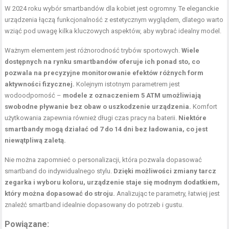
W 2024 roku wybór smartbandów dla kobiet jest ogromny. Te eleganckie
urządzenia łączą funkcjonalność z estetycznym wyglądem, dlatego warto
wziąć pod uwagę kilka kluczowych aspektów, aby wybrać idealny model.
Ważnym elementem jest różnorodność trybów sportowych.
Wiele
dostępnych na rynku smartbandów oferuje ich ponad sto, co
pozwala na precyzyjne monitorowanie efektów różnych form
aktywności fizycznej.
Kolejnym istotnym parametrem jest
wodoodporność –
modele z oznaczeniem 5 ATM umożliwiają
swobodne pływanie bez obaw o uszkodzenie urządzenia.
Komfort
użytkowania zapewnia również długi czas pracy na baterii.
Niektóre
smartbandy mogą działać od 7 do 14 dni bez ładowania, co jest
niewątpliwą zaletą.
Nie można zapomnieć o personalizacji, która pozwala dopasować
smartband do indywidualnego stylu.
Dzięki możliwości zmiany tarcz
zegarka i wyboru koloru, urządzenie staje się modnym dodatkiem,
który można dopasować do stroju.
Analizując te parametry, łatwiej jest
znaleźć smartband idealnie dopasowany do potrzeb i gustu.
Powiązane: