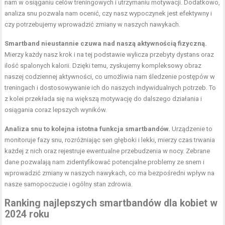
nam w osiąganiu celów treningowych i utrzymaniu motywacji. Dodatkowo,
analiza snu pozwala nam ocenić, czy nasz wypoczynek jest efektywny i
czy potrzebujemy wprowadzić zmiany w naszych nawykach.
Smartband nieustannie czuwa nad naszą aktywnością fizyczną.
Mierzy każdy nasz krok i na tej podstawie wylicza przebyty dystans oraz
ilość spalonych kalorii. Dzięki temu, zyskujemy kompleksowy obraz
naszej codziennej aktywności, co umożliwia nam śledzenie postępów w
treningach i dostosowywanie ich do naszych indywidualnych potrzeb. To
z kolei przekłada się na większą motywację do dalszego działania i
osiągania coraz lepszych wyników.
Analiza snu to kolejna istotna funkcja smartbandów.
Urządzenie to
monitoruje fazy snu, rozróżniając sen głęboki i lekki, mierzy czas trwania
każdej z nich oraz rejestruje ewentualne przebudzenia w nocy. Zebrane
dane pozwalają nam zidentyfikować potencjalne problemy ze snem i
wprowadzić zmiany w naszych nawykach, co ma bezpośredni wpływ na
nasze samopoczucie i ogólny stan zdrowia.
Ranking najlepszych smartbandów dla kobiet w
2024 roku