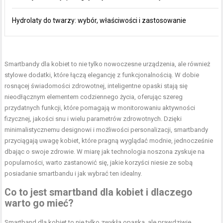
Hydrolaty do twarzy: wybór, właściwości i zastosowanie
Smartbandy dla kobiet to nie tylko nowoczesne urządzenia, ale również
stylowe dodatki, które łączą elegancję z funkcjonalnością. W dobie
rosnącej świadomości zdrowotnej, inteligentne opaski stają się
nieodłącznym elementem codziennego życia, oferując szereg
przydatnych funkcji, które pomagają w monitorowaniu aktywności
fizycznej, jakości snu i wielu parametrów zdrowotnych. Dzięki
minimalistycznemu designowi i możliwości personalizacji, smartbandy
przyciągają uwagę kobiet, które pragną wyglądać modnie, jednocześnie
dbając o swoje zdrowie. W miarę jak technologia noszona zyskuje na
popularności, warto zastanowić się, jakie korzyści niesie ze sobą
posiadanie smartbandu i jak wybrać ten idealny.
Co to jest
smartband
dla kobiet i dlaczego
warto go mieć?
Smartband dla kobiet
to nie tylko zwykła opaska, ale prawdziwie