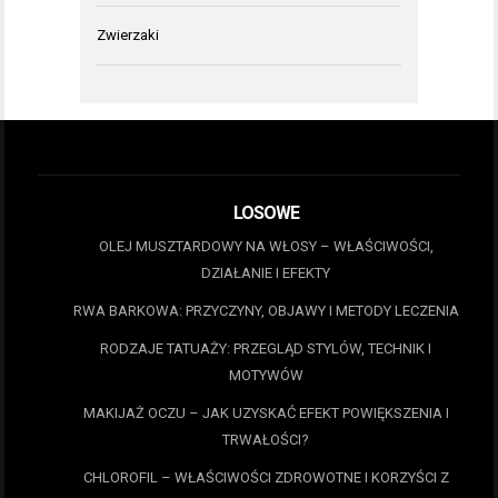
Zwierzaki
LOSOWE
OLEJ MUSZTARDOWY NA WŁOSY – WŁAŚCIWOŚCI,
DZIAŁANIE I EFEKTY
RWA BARKOWA: PRZYCZYNY, OBJAWY I METODY LECZENIA
RODZAJE TATUAŻY: PRZEGLĄD STYLÓW, TECHNIK I
MOTYWÓW
MAKIJAŻ OCZU – JAK UZYSKAĆ EFEKT POWIĘKSZENIA I
TRWAŁOŚCI?
CHLOROFIL – WŁAŚCIWOŚCI ZDROWOTNE I KORZYŚCI Z