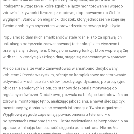
inteligentne urządzenie, które zgrabnie łączy monitorowanie Twojego
zdrowia i aktywności fizycznej z modnym, dopasowanym do Ciebie
wyglądem. Stanowi on elegancki dodatek, który jednocześnie staje się
Twoim osobistym asystentem w prowadzeniu zdrowego trybu życia.
Popularność damskich smartbandów stale rośnie, a to za sprawą ich
unikalnego połączenia zaawansowanej technologii z estetycznym i
przemyślanym designem. Oferują one szereg funkcji, które wspierają Cię
w dbaniu o kondycję każdego dnia, stając się nieocenionym wsparciem.
Ale co sprawia, że warto zainwestować w smartband dedykowany
kobietom? Przede wszystkim, oferuje on kompleksowe monitorowanie
aktywności – od liczenia kroków i przebytego dystansu, po precyzyjne
obliczanie spalonych kalorii, co stanowi doskonałą motywację do
regularnych ćwiczeń. Dodatkowo, pozwala na bieżąco kontrolować stan
zdrowia, monitorując tętno, analizując jakość snu, a nawet śledząc cykl
menstruacyjny, dostarczając cennych informacji o Twoim organizmie.
Wyjątkową wygodę zapewniają powiadomienia z telefonu – o
połączeniach i wiadomościach – które wyświetlane są bezpośrednio na
opasce, eliminując konieczność sięgania po smartfona. Nie można