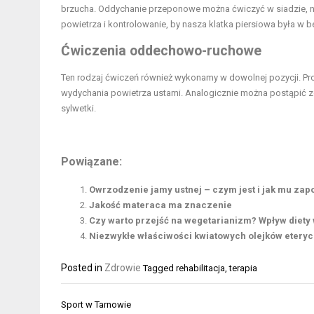
brzucha. Oddychanie przeponowe można ćwiczyć w siadzie, na 
powietrza i kontrolowanie, by nasza klatka piersiowa była w b
Ćwiczenia oddechowo-ruchowe
Ten rodzaj ćwiczeń również wykonamy w dowolnej pozycji. Pr
wydychania powietrza ustami. Analogicznie można postąpić 
sylwetki.
Powiązane:
Owrzodzenie jamy ustnej – czym jest i jak mu zap
Jakość materaca ma znaczenie
Czy warto przejść na wegetarianizm? Wpływ diety
Niezwykłe właściwości kwiatowych olejków etery
Posted in
Zdrowie
Tagged
rehabilitacja
,
terapia
Nawigacja
Sport w Tarnowie