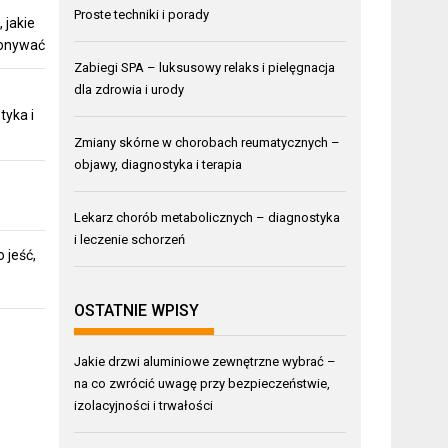
Proste techniki i porady
 jakie
konywać
Zabiegi SPA – luksusowy relaks i pielęgnacja
dla zdrowia i urody
tyka i
Zmiany skórne w chorobach reumatycznych –
objawy, diagnostyka i terapia
Lekarz chorób metabolicznych – diagnostyka
i leczenie schorzeń
 jeść,
OSTATNIE WPISY
Jakie drzwi aluminiowe zewnętrzne wybrać –
na co zwrócić uwagę przy bezpieczeństwie,
izolacyjności i trwałości