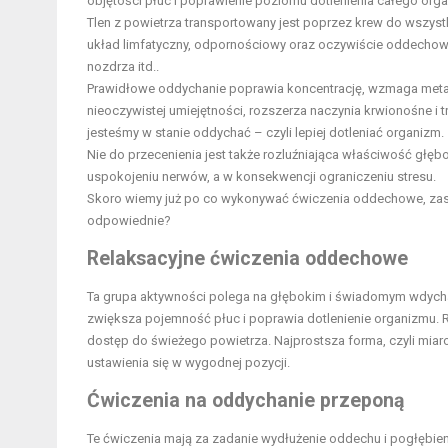
objętości płuc i poprawienie poziomu dotlenienia całego org
Tlen z powietrza transportowany jest poprzez krew do wszys
układ limfatyczny, odpornościowy oraz oczywiście oddechowy –
nozdrza itd..
Prawidłowe oddychanie poprawia koncentrację, wzmaga metabo
nieoczywistej umiejętności, rozszerza naczynia krwionośne i t
jesteśmy w stanie oddychać – czyli lepiej dotleniać organizm.
Nie do przecenienia jest także rozluźniająca właściwość g
uspokojeniu nerwów, a w konsekwencji ograniczeniu stresu.
Skoro wiemy już
po co wykonywać ćwiczenia oddechowe,
zas
odpowiednie?
Relaksacyjne ćwiczenia oddechowe
Ta grupa aktywności polega na głębokim i świadomym wdychani
zwiększa pojemność płuc i poprawia dotlenienie organizmu. 
dostęp do świeżego powietrza. Najprostsza forma, czyli miar
ustawienia się w wygodnej pozycji.
Ćwiczenia na oddychanie przeponą
Te ćwiczenia mają za zadanie wydłużenie oddechu i pogłębien