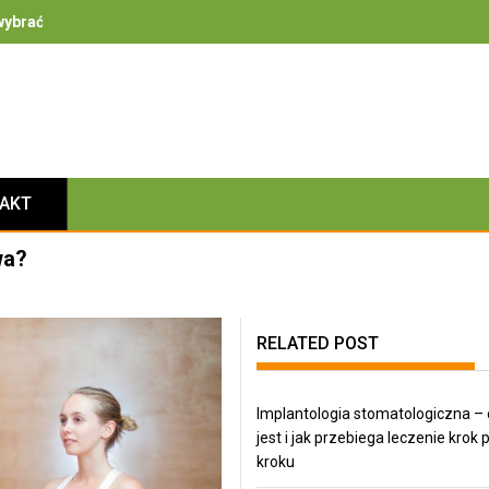
ybrać – na co zwrócić uwagę przy bezpieczeństwie, izolacyjności i 
TAKT
wa?
RELATED POST
Implantologia stomatologiczna – 
jest i jak przebiega leczenie krok 
kroku