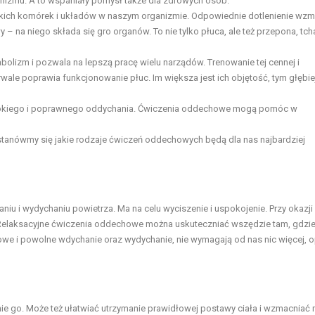
anizmu. A to wspaniały pomysł także dla zdrowych osób.
tkich komórek i układów w naszym organizmie. Odpowiednie dotlenienie wzm
 na niego składa się gro organów. To nie tylko płuca, ale też przepona, tch
lizm i pozwala na lepszą pracę wielu narządów. Trenowanie tej cennej i
rwale poprawia funkcjonowanie płuc. Im większa jest ich objętość, tym głębie
łębokiego i poprawnego oddychania. Ćwiczenia oddechowe mogą pomóc w
tanówmy się jakie rodzaje ćwiczeń oddechowych będą dla nas najbardziej
u i wydychaniu powietrza. Ma na celu wyciszenie i uspokojenie. Przy okazji
Relaksacyjne ćwiczenia oddechowe można uskuteczniać wszędzie tam, gdzie
owe i powolne wdychanie oraz wydychanie, nie wymagają od nas nic więcej, 
ie go. Może też ułatwiać utrzymanie prawidłowej postawy ciała i wzmacniać 