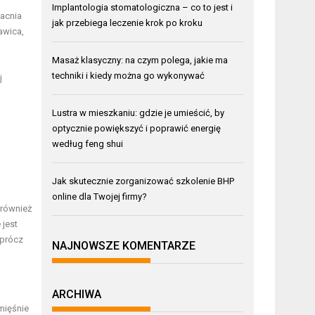
Implantologia stomatologiczna – co to jest i
acnia
jak przebiega leczenie krok po kroku
awica,
Masaż klasyczny: na czym polega, jakie ma
techniki i kiedy można go wykonywać
j
Lustra w mieszkaniu: gdzie je umieścić, by
optycznie powiększyć i poprawić energię
według feng shui
Jak skutecznie zorganizować szkolenie BHP
online dla Twojej firmy?
 również
 jest
oprócz
NAJNOWSZE KOMENTARZE
ARCHIWA
mięśnie