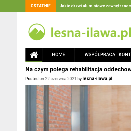
OSTATNIE
Jakie drzwi aluminiowe zewnętrzne w
HOME
WSPÓŁPRACA I KON
Na czym polega rehabilitacja oddecho
lesna-ilawa.pl
Posted on
22 czerwca 2021
by