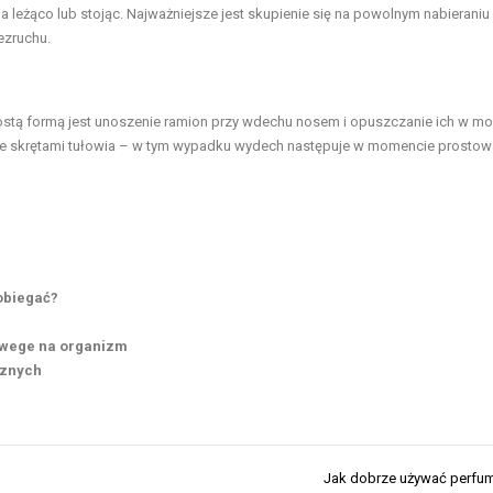
leżąco lub stojąc. Najważniejsze jest skupienie się na powolnym nabieraniu
ezruchu.
ostą formą jest unoszenie ramion przy wdechu nosem i opuszczanie ich w m
ze skrętami tułowia – w tym wypadku wydech następuje w momencie prostow
obiegać?
 wege na organizm
cznych
Jak dobrze używać perfu