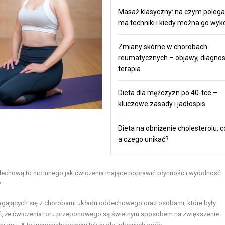
Masaż klasyczny: na czym polega,
ma techniki i kiedy można go wy
Zmiany skórne w chorobach
reumatycznych – objawy, diagnos
terapia
Dieta dla mężczyzn po 40-tce –
kluczowe zasady i jadłospis
Dieta na obniżenie cholesterolu: co
a czego unikać?
dechową to nic innego jak ćwiczenia mające poprawić płynność i wydolność
?
gających się z chorobami układu oddechowego oraz osobami, które były
ieć, że ćwiczenia toru przeponowego są świetnym sposobem na zwiększenie