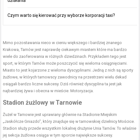
działania
Czym warto się kierować przy wyborze korporacji taxi?
Mimo pozostawania nieco w cieniu większego i bardziej znanego
Krakowa, Tarnów jest naprawdę ciekawym miastem które ma bardzo
wiele do zaoferowania w różnych dziedzinach. Przykładem tego jest
sport, w którym Tarnów może poszczycić się wieloma osiągnięciami.
Miasto to jest kojarzone z wieloma dyscyplinami. Jedną z nich są sporty
żużlowe, w których tarnowscy zawodnicy na przestrzeni wielu dekad
osiągali bardzo liczne sukcesy. Dziś również dyscyplina ta jest jak
najbardziej żywa i obecna w mieście. Motoryzacja.
Stadion żużlowy w Tarnowie
Żużel w Tarnowie
jest uprawiany głównie na Stadionie Miejskim
„Jaskółcze Gniazdo”, który znajduje się w tarnowskiej dzielnicy Mościce.
Stadion służy przede wszystkim lokalnej drużynie Unia Tarnów. To właśnie
jej sekcja żużlowa osiąga w tym sporcie największe sukcesy.