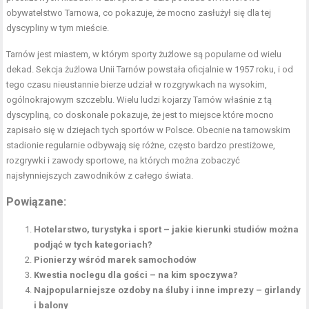
obywatelstwo Tarnowa, co pokazuje, że mocno zasłużył się dla tej
dyscypliny w tym mieście.
Tarnów jest miastem, w którym sporty żużlowe są popularne od wielu
dekad. Sekcja żużlowa Unii Tarnów powstała oficjalnie w 1957 roku, i od
tego czasu nieustannie bierze udział w rozgrywkach na wysokim,
ogólnokrajowym szczeblu. Wielu ludzi kojarzy Tarnów właśnie z tą
dyscypliną, co doskonale pokazuje, że jest to miejsce które mocno
zapisało się w dziejach tych sportów w Polsce. Obecnie na tarnowskim
stadionie regularnie odbywają się różne, często bardzo prestiżowe,
rozgrywki i zawody sportowe, na których można zobaczyć
najsłynniejszych zawodników z całego świata.
Powiązane:
Hotelarstwo, turystyka i sport – jakie kierunki studiów można
podjąć w tych kategoriach?
Pionierzy wśród marek samochodów
Kwestia noclegu dla gości – na kim spoczywa?
Najpopularniejsze ozdoby na śluby i inne imprezy – girlandy
i balony