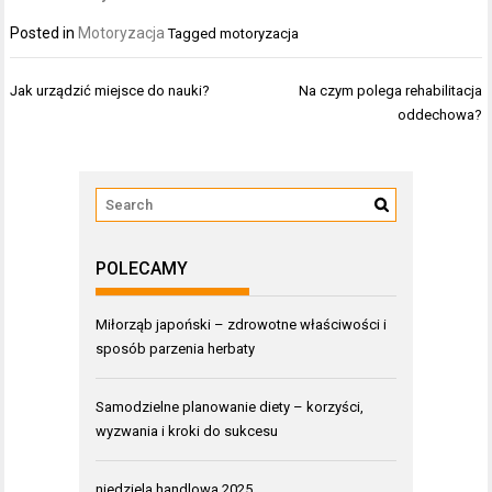
Posted in
Motoryzacja
Tagged
motoryzacja
Nawigacja
Jak urządzić miejsce do nauki?
Na czym polega rehabilitacja
wpisu
oddechowa?
POLECAMY
Miłorząb japoński – zdrowotne właściwości i
sposób parzenia herbaty
Samodzielne planowanie diety – korzyści,
wyzwania i kroki do sukcesu
niedziela handlowa 2025