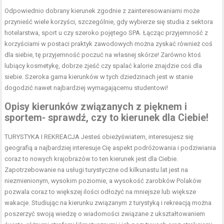
Odpowiednio dobrany kierunek zgodnie z zainteresowaniami może
przynieść wiele korzyści, szczególnie, gdy wybierze się studia z sektora
hotelarstwa, sport u czy szeroko pojętego SPA. Łącząc przyjemność z
korzyściami w postaci praktyk zawodowych można zyskać również coś
dla siebie, tę przyjemność poczuć na własnej skórze! Zarówno ktoś
lubiący kosmetykę, dobrze zjeść czy spalać kalorie znajdzie coś dla
siebie. Szeroka gama kierunków w tych dziedzinach jest w stanie
dogodzić nawet najbardziej wymagającemu studentowi!
Opisy kierunków związanych z pięknem i
sportem- sprawdź, czy to kierunek dla Ciebie!
TURYSTYKA I REKREACJA Jesteś obieżyświatem, interesujesz się
geografią a najbardziej interesuje Cię aspekt podróżowania i podziwiania
coraz to nowych krajobrazów to ten kierunek jest dla Ciebie.
Zapotrzebowanie na usługi turystyczne od kilkunastu lat jest na
niezmienionym, wysokim poziomie, a wysokość zarobków Polaków
pozwala coraz to większej ilości odłożyć na mniejsze lub większe
wakacje. Studiując na kierunku związanym z turystyką i rekreacją można
poszerzyć swoją wiedzę o wiadomości związane z ukształtowaniem