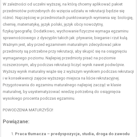
W zależności od uczelni wyższej, na którą chcemy aplikować pakiet
przedmiotów potrzebnych do wzięcia udziału w rekrutacji będzie się
różnić. Najczęściej w przedmiotach punktowanych wymienia się: biologię,
chemię, matematykę, język polski, język obcy nowożytny,
fizykę/geografię. Dodatkowo, wychowanie fizyczne wymaga egzaminu
sprawnościowego z dyscyplin takich jak: pływanie, bieganie i rzut kulą.
Ważnym jest, aby przed egzaminem maturalnym zdecydować jakie
przedmioty są potrzebne przy rekrutacji, aby skupić się na osiągnięciu
wymaganego poziomu. Najlepiej przedmioty pisać na poziomie
rozszerzonym, aby podczas rekrutacji liczyć wynik nawet podwójnie.
Wyższy wynik maturalny wiąże się z wyższym wynikiem podczas rekrutacji
i w konsekwencji zajęcie wyższego miejsca na liście rekrutacyjnej.
Przygotowania do egzaminu maturalnego najlepiej zacząć w klasie
maturalnej, by usystematyzować wiedzę potrzebną do osiągnięcia
wysokiego procenta podczas egzaminu.
POWODZENIA MATURZYŚCI!
Powiązane:
Praca tłumacza – predyspozycje, studia, droga do zawodu