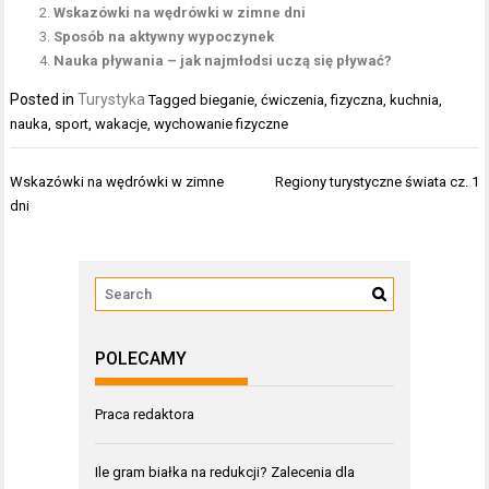
Wskazówki na wędrówki w zimne dni
Sposób na aktywny wypoczynek
Nauka pływania – jak najmłodsi uczą się pływać?
Posted in
Turystyka
Tagged
bieganie
,
ćwiczenia
,
fizyczna
,
kuchnia
,
nauka
,
sport
,
wakacje
,
wychowanie fizyczne
Nawigacja
Wskazówki na wędrówki w zimne
Regiony turystyczne świata cz. 1
wpisu
dni
POLECAMY
Praca redaktora
Ile gram białka na redukcji? Zalecenia dla