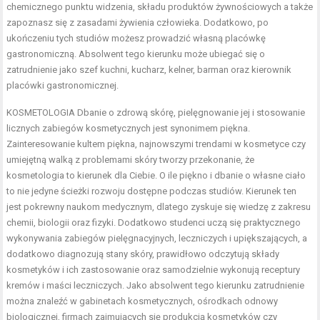
chemicznego punktu widzenia, składu produktów żywnościowych a także
zapoznasz się z zasadami żywienia człowieka. Dodatkowo, po
ukończeniu tych studiów możesz prowadzić własną placówkę
gastronomiczną. Absolwent tego kierunku może ubiegać się o
zatrudnienie jako szef kuchni, kucharz, kelner, barman oraz kierownik
placówki gastronomicznej.
KOSMETOLOGIA Dbanie o zdrową skórę, pielęgnowanie jej i stosowanie
licznych zabiegów kosmetycznych jest synonimem piękna.
Zainteresowanie kultem piękna, najnowszymi trendami w kosmetyce czy
umiejętną walką z problemami skóry tworzy przekonanie, że
kosmetologia to kierunek dla Ciebie. O ile piękno i dbanie o własne ciało
to nie jedyne ścieżki rozwoju dostępne podczas studiów. Kierunek ten
jest pokrewny naukom medycznym, dlatego zyskuje się wiedzę z zakresu
chemii, biologii oraz fizyki. Dodatkowo studenci uczą się praktycznego
wykonywania zabiegów pielęgnacyjnych, leczniczych i upiększających, a
dodatkowo diagnozują stany skóry, prawidłowo odczytują składy
kosmetyków i ich zastosowanie oraz samodzielnie wykonują receptury
kremów i maści leczniczych. Jako absolwent tego kierunku zatrudnienie
można znaleźć w gabinetach kosmetycznych, ośrodkach odnowy
biologicznej, firmach zajmujących się produkcją kosmetyków czy