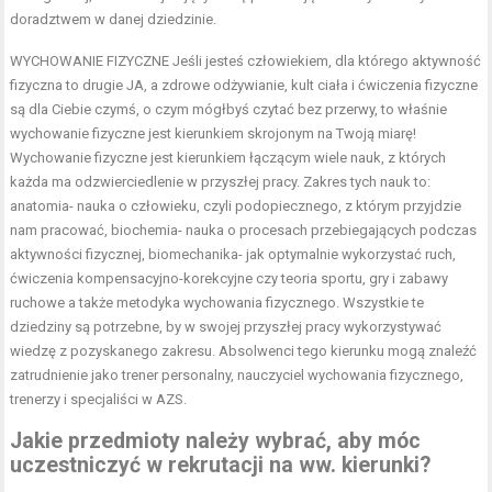
doradztwem w danej dziedzinie.
WYCHOWANIE FIZYCZNE Jeśli jesteś człowiekiem, dla którego aktywność
fizyczna to drugie JA, a zdrowe odżywianie, kult ciała i ćwiczenia fizyczne
są dla Ciebie czymś, o czym mógłbyś czytać bez przerwy, to właśnie
wychowanie fizyczne jest kierunkiem skrojonym na Twoją miarę!
Wychowanie fizyczne jest kierunkiem łączącym wiele nauk, z których
każda ma odzwierciedlenie w przyszłej pracy. Zakres tych nauk to:
anatomia- nauka o człowieku, czyli podopiecznego, z którym przyjdzie
nam pracować, biochemia- nauka o procesach przebiegających podczas
aktywności fizycznej, biomechanika- jak optymalnie wykorzystać ruch,
ćwiczenia kompensacyjno-korekcyjne czy teoria sportu, gry i zabawy
ruchowe a także metodyka wychowania fizycznego. Wszystkie te
dziedziny są potrzebne, by w swojej przyszłej pracy wykorzystywać
wiedzę z pozyskanego zakresu. Absolwenci tego kierunku mogą znaleźć
zatrudnienie jako trener personalny, nauczyciel wychowania fizycznego,
trenerzy i specjaliści w AZS.
Jakie przedmioty należy wybrać, aby móc
uczestniczyć w rekrutacji na ww. kierunki?