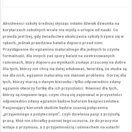
Absolwenci szkoły średniej słysząc ostatni dźwięk dzwonka na
korytarzach szkolnych wcale nie myślą o urlopie od nauki. Co
prawda jest lżej, gdy świadectwa ukończenia szkoły trzyma się w
rękach, jednak prawdziwa batalia dopiero przed nimi.
Przystąpienie do egzaminu maturalnego dla jednych to czysta
formalność, dla innych zaś spory balast na zestresowanych
ramionach, który dopiero po wynikach zostaje zrzucony na dobre.
Dla tych, którzy nie chcą się dalej edukować, twierdzą, że studia są
nie dla nich, egzamin maturalny nie stanowi problemu. Gorzej dla
tych, którzy marzą o danym kierunku i tylko odpowiednio zdany
egzamin otworzy furtkę dla ich przyszłości. Również dla tych,
którzy są niepewni tego, czym chcą się zajmować w przyszłości
odpowiednio zdany egzamin będzie buforem bezpieczeństwa.
Pasjonujący kierunek studiów będzie szansą połączenia
„przyjemnego z pożytecznym”, czyli dzielenia pasji z przyszłą
pracą. Któż nie chciałby poznać tego uczucia, że do pracy nie
wstaje z przymusu, a z przyjemnością i uśmiechem na ustach!