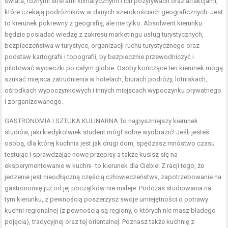
świata, różnymi strefami klimatycznymi i ich pozytywach oraz atrakcjami,
które czekają podróżników w danych szerokościach geograficznych. Jest
to kierunek pokrewny z geografią, ale nie tylko. Absolwent kierunku
będzie posiadać wiedzę z zakresu marketingu usług turystycznych,
bezpieczeństwa w turystyce, organizacji ruchu turystycznego oraz
podstaw kartografii i topografii, by bezpiecznie przewodniczyć i
pilotować wycieczki po całym globie. Osoby kończące ten kierunek mogą
szukać miejsca zatrudnienia w hotelach, biurach podróży, lotniskach,
ośrodkach wypoczynkowych i innych miejscach wypoczynku prywatnego
i zorganizowanego.
GASTRONOMIA I SZTUKA KULINARNA To najpyszniejszy kierunek
studiów, jaki kiedykolwiek student mógł sobie wyobrazić! Jeśli jesteś
osobą, dla której kuchnia jest jak drugi dom, spędzasz mnóstwo czasu
testując i sprawdzając nowe przepisy a także kusisz się na
eksperymentowanie w kuchni- to kierunek dla Ciebie! Z racji tego, że
jedzenie jest nieodłączną częścią człowieczeństwa, zapotrzebowanie na
gastronomię już od jej początków nie maleje. Podczas studiowania na
tym kierunku, z pewnością poszerzysz swoje umiejętności o potrawy
kuchni regionalnej (z pewnością są regiony, o których nie masz bladego
pojęcia), tradycyjnej oraz tej orientalnej. Poznasz także kuchnię z