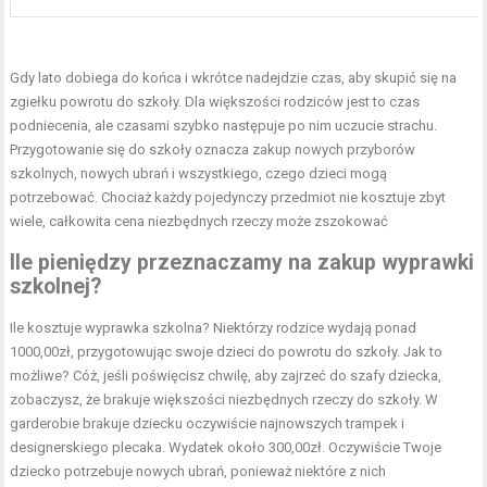
Gdy lato dobiega do końca i wkrótce nadejdzie czas, aby skupić się na
zgiełku powrotu do szkoły. Dla większości rodziców jest to czas
podniecenia, ale czasami szybko następuje po nim uczucie strachu.
Przygotowanie się do szkoły oznacza zakup nowych przyborów
szkolnych, nowych ubrań i wszystkiego, czego dzieci mogą
potrzebować. Chociaż każdy pojedynczy przedmiot nie kosztuje zbyt
wiele, całkowita cena niezbędnych rzeczy może zszokować
Ile pieniędzy przeznaczamy na zakup wyprawki
szkolnej?
Ile kosztuje wyprawka szkolna?
Niektórzy rodzice wydają ponad
1000,00zł, przygotowując swoje dzieci do powrotu do szkoły. Jak to
możliwe? Cóż, jeśli poświęcisz chwilę, aby zajrzeć do szafy dziecka,
zobaczysz, że brakuje większości niezbędnych rzeczy do szkoły. W
garderobie brakuje dziecku oczywiście najnowszych trampek i
designerskiego plecaka. Wydatek około 300,00zł. Oczywiście Twoje
dziecko potrzebuje nowych ubrań, ponieważ niektóre z nich