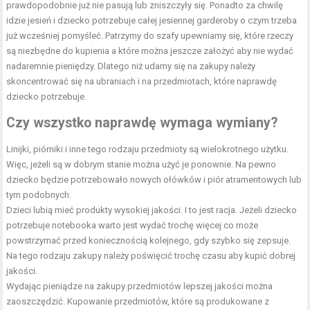
prawdopodobnie już nie pasują lub zniszczyły się. Ponadto za chwilę
idzie jesień i dziecko potrzebuje całej jesiennej garderoby o czym trzeba
już wcześniej pomyśleć. Patrzymy do szafy upewniamy się, które rzeczy
są niezbędne do kupienia a które można jeszcze założyć aby nie wydać
nadaremnie pieniędzy. Dlatego niż udamy się na zakupy należy
skoncentrować się na ubraniach i na przedmiotach, które naprawdę
dziecko potrzebuje.
Czy wszystko naprawdę wymaga wymiany?
Linijki, piórniki i inne tego rodzaju przedmioty są wielokrotnego użytku.
Więc, jeżeli są w dobrym stanie można użyć je ponownie. Na pewno
dziecko będzie potrzebowało nowych ołówków i piór atramentowych lub
tym podobnych.
Dzieci lubią mieć produkty wysokiej jakości. I to jest racja. Jeżeli dziecko
potrzebuje notebooka warto jest wydać trochę więcej co może
powstrzymać przed koniecznością kolejnego, gdy szybko się zepsuje.
Na tego rodzaju zakupy należy poświęcić trochę czasu aby kupić dobrej
jakości.
Wydając pieniądze na zakupy przedmiotów lepszej jakości można
zaoszczędzić. Kupowanie przedmiotów, które są produkowane z