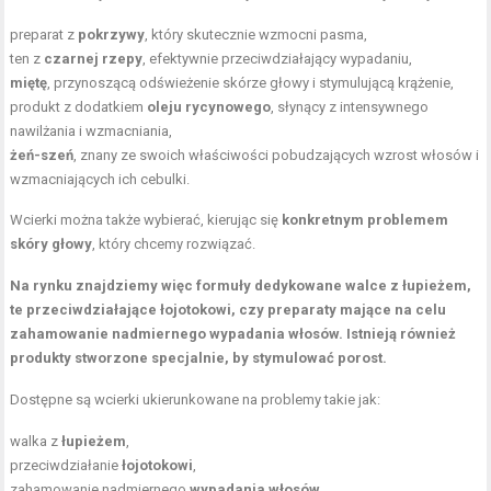
preparat z
pokrzywy
, który skutecznie wzmocni pasma,
ten z
czarnej rzepy
, efektywnie przeciwdziałający wypadaniu,
miętę
, przynoszącą odświeżenie skórze głowy i stymulującą krążenie,
produkt z dodatkiem
oleju rycynowego
, słynący z intensywnego
nawilżania i wzmacniania,
żeń-szeń
, znany ze swoich właściwości pobudzających wzrost włosów i
wzmacniających ich cebulki.
Wcierki można także wybierać, kierując się
konkretnym problemem
skóry głowy
, który chcemy rozwiązać.
Na rynku znajdziemy więc formuły dedykowane walce z łupieżem,
te przeciwdziałające łojotokowi, czy preparaty mające na celu
zahamowanie nadmiernego wypadania włosów. Istnieją również
produkty stworzone specjalnie, by stymulować porost.
Dostępne są wcierki ukierunkowane na problemy takie jak:
walka z
łupieżem
,
przeciwdziałanie
łojotokowi
,
zahamowanie nadmiernego
wypadania włosów
,