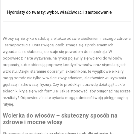
Hydrolaty do twarzy: wybór, właściwości i zastosowanie
Włosy są nie tylko ozdobą, ale także odzwierciedleniem naszego zdrowia
i samopoczucia. Coraz więcej osób zmaga się z problemem ich
wypadania i osłabienia, co staje się powodem do niepokoju. W
odpowiedzi na te wyzwania, na rynku pojawiły się wcierki do włosów –
preparaty, które obiecują poprawę kondycji włosów oraz stymulację ich
wzrostu. Dzięki starannie dobranym składnikom, te wyjątkowe eliksiry
mogą pomóc nie tylko w walce z wypadaniem, ale również w uzyskaniu
gęstszej i zdrowszej fryzury. Czy te produkty naprawdę działają? Jakie
składniki kryją się w ich formule i jak je stosować, aby osiągnąć najlepsze
rezultaty? Odpowiedzi na te pytania mogą odmienić twoją pielęgnacyjną
rutynę.
Wcierka do włosów – skuteczny sposób na
zdrowe i mocne włosy
Stosowane bezpośrednio na
skórę głowy i cebulki włosów
, te