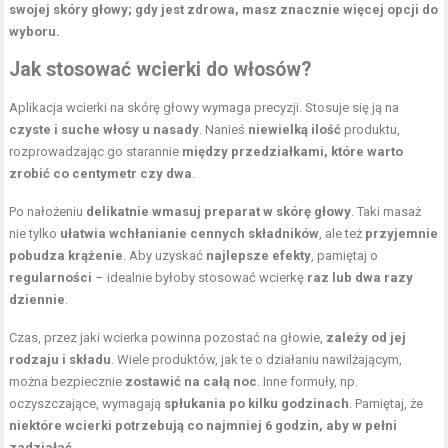
swojej skóry głowy; gdy jest zdrowa, masz znacznie więcej opcji do
wyboru.
Jak stosować wcierki do włosów?
Aplikacja wcierki na skórę głowy wymaga precyzji. Stosuje się ją na
czyste i suche włosy u nasady
. Nanieś
niewielką ilość
produktu,
rozprowadzając go starannie
między przedziałkami, które warto
zrobić co centymetr czy dwa
.
Po nałożeniu
delikatnie wmasuj preparat w skórę głowy
. Taki masaż
nie tylko
ułatwia wchłanianie cennych składników
, ale też
przyjemnie
pobudza krążenie
. Aby uzyskać
najlepsze efekty
, pamiętaj o
regularności
– idealnie byłoby stosować wcierkę
raz lub dwa razy
dziennie
.
Czas, przez jaki wcierka powinna pozostać na głowie,
zależy od jej
rodzaju i składu
. Wiele produktów, jak te o działaniu nawilżającym,
można bezpiecznie
zostawić na całą noc
. Inne formuły, np.
oczyszczające, wymagają
spłukania po kilku godzinach
. Pamiętaj, że
niektóre wcierki potrzebują co najmniej 6 godzin, aby w pełni
zadziałać
.