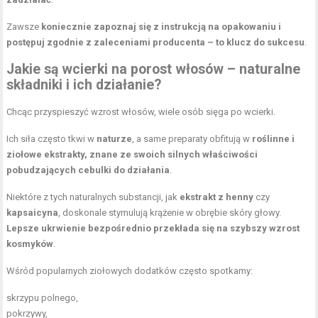
Zawsze
koniecznie zapoznaj się z instrukcją na opakowaniu i
postępuj zgodnie z zaleceniami producenta – to klucz do sukcesu
.
Jakie są wcierki na porost włosów – naturalne
składniki i ich działanie?
Chcąc przyspieszyć wzrost włosów, wiele osób sięga po wcierki.
Ich siła często tkwi w
naturze
, a same preparaty obfitują w
roślinne i
ziołowe ekstrakty, znane ze swoich silnych właściwości
pobudzających cebulki do działania
.
Niektóre z tych naturalnych substancji, jak
ekstrakt z henny
czy
kapsaicyna
, doskonale stymulują krążenie w obrębie skóry głowy.
Lepsze ukrwienie bezpośrednio przekłada się na szybszy wzrost
kosmyków
.
Wśród popularnych ziołowych dodatków często spotkamy:
skrzypu polnego,
pokrzywy,