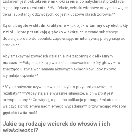
zadaniem jest
pobudzenie mikrokrążenia
, co natychmiast przekłada
się na
lepsze ukrwienie
. **W efekcie, cebulki włosowe otrzymują więcej
tlenu i substancji odżywczych, co jest kluczowe dla ich zdrowia.**
Są one
bogate w składniki aktywne
– takie jak
witaminy czy ekstrakty
z ziół
– które
przenikają głęboko w skórę
. **Te cenne substancje
docierają prosto do cebulek, zapewniając im intensywną pielęgnację od
środka.**
Aby zmaksymalizować ich działanie, nie zapomnij o
delikatnym
masażu
. **Połącz aplikację wcierki z masowaniem skóry głowy – to
znacząco ułatwia wchłanianie aktywnych składników i dodatkowo
stymuluje krążenie.**
**Systematyczne używanie wcierki szybko przynosi zauważalne
rezultaty.** **Włosy stają się wyraźnie silniejsze, a ich wzrost jest
przyspieszony.** Co więcej, regularna aplikacja pomaga **skutecznie
walczyć z problemem nadmiernego wypadania**, przywracając włosom
gęstość i witalność
.
Jakie są rodzaje wcierek do włosów i ich
właściwości?