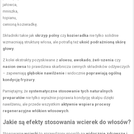
jałowca,
mniszka,
łopianu,
cenioną kozieradkę.
Składniki takie jak
skrzyp polny
czy
kozieradka
nie tylko solidnie
wzmacniają strukturę włosa, ale potrafią też
ukoić podrażnioną skórę
głowy
.
Z kolei ekstrakty pozyskiwane z
aloesu
,
awokado
,
żeń-szenia
czy
nasion owsa
to prawdziwa skarbnicza cennych składników odżywczych
– zapewniają
głębokie nawilżenie
i widocznie
poprawiają ogólną
kondycję fryzury
.
Pamiętajmy, że
systematyczne stosowanie tych naturalnych
preparatów
nie tylko wyraźnie poprawia kondycję skalpu dzięki
nawilżeniu, ale przede wszystkim
aktywnie wspiera procesy
regeneracyjne włókien włosowych
.
Jakie są efekty stosowania wcierek do włosów?
Stosowanie
wcierki
to sprawdzony sposób na
widocznie zdrowsze i