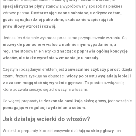
specjalistyczne płyny
stanowią wypróbowany sposób na piękne i
zdrowe pasma.
Dostarczając cenne substancje odżywcze tam,
gdzie są najbardziej potrzebne, skutecznie wspierają ich
prawidłowy wzrost i rozwój.
Jednak ich działanie wykracza poza samo przyspieszenie wzrostu. Są
niezwykle pomocne w walce z nadmiernym wypadaniem
, a
regularne stosowanie nie tylko
znacząco poprawia ogólną kondycję
włosów, ale także wyraźnie wzmacnia je u nasady.
Częstym i pożądanym efektem jest
zauważalnie szybszy porost
, dzięki
czemu fryzura zyskuje na objętości.
Włosy po prostu wyglądają lepiej i
z czasem mogą stać się wyraźnie gęstsze.
To proste rozwiązanie,
które pozwala cieszyć się zdrowszymi włosami.
Co więcej, preparaty te
doskonale nawilżają skórę głowy
, jednocześnie
pomagając w regulacji wydzielania sebum.
Jak działają wcierki do włosów?
Wcierki to preparaty, które intensywnie działają na
skórę głowy
. Ich