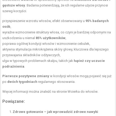
gęstsze włosy
. Badania potwierdzają, że ich regularne użycie przynosi
szereg korzyści.
przyspieszenie wzrostu włosów, efekt obserwowany u
95% badanych
osób
,
wyraźne wzmocnienie struktury włosa, co czyni je bardziej odpornymi na
uszkodzenia u niemal
85% użytkowników
,
poprawa ogólnej kondycji włosów i wzmocnienie cebulek,
aktywna stymulacja mikrokrążenia skóry głowy, kluczowa dla lepszego
przyswajania składników odżywczych,
ulga w typowych problemach skalpu, takich jak
łupież czy uczucie
podrażnienia
.
Pierwsze pozytywne zmiany
w kondycji włosów mogą pojawić się już
po
dwóch tygodniach
regularnego stosowania.
Więcej informacji można znaleźć na stronie
Wcierka do włosów
.
Powiązane:
Zdrowe gotowanie – jak wprowadzić zdrowe nawyki