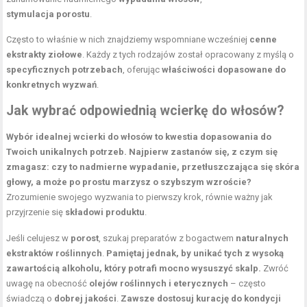
stymulacja porostu
.
Często to właśnie w nich znajdziemy wspomniane wcześniej
cenne
ekstrakty ziołowe
. Każdy z tych rodzajów został opracowany z myślą o
specyficznych potrzebach
, oferując
właściwości dopasowane do
konkretnych wyzwań
.
Jak wybrać odpowiednią wcierkę do włosów?
Wybór idealnej wcierki do włosów to kwestia dopasowania do
Twoich unikalnych potrzeb.
Najpierw zastanów się, z czym się
zmagasz: czy to nadmierne wypadanie, przetłuszczająca się skóra
głowy, a może po prostu marzysz o szybszym wzroście?
Zrozumienie swojego wyzwania to pierwszy krok, równie ważny jak
przyjrzenie się
składowi produktu
.
Jeśli celujesz w
porost
, szukaj preparatów z bogactwem
naturalnych
ekstraktów roślinnych
.
Pamiętaj jednak, by unikać tych z wysoką
zawartością alkoholu, który potrafi mocno wysuszyć skalp.
Zwróć
uwagę na obecność
olejów roślinnych
i eterycznych
– często
świadczą o
dobrej jakości
.
Zawsze dostosuj kurację do kondycji