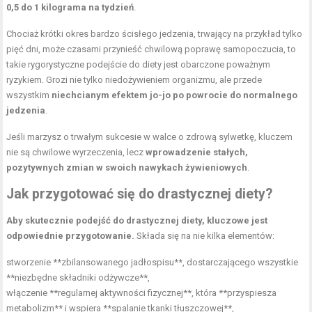
0,5 do 1 kilograma na tydzień
.
Chociaż krótki okres bardzo ścisłego jedzenia, trwający na przykład tylko
pięć dni, może czasami przynieść chwilową poprawę samopoczucia, to
takie rygorystyczne podejście do diety jest obarczone poważnym
ryzykiem. Grozi nie tylko niedożywieniem organizmu, ale przede
wszystkim
niechcianym efektem jo-jo po powrocie do normalnego
jedzenia
.
Jeśli marzysz o trwałym sukcesie w walce o zdrową sylwetkę, kluczem
nie są chwilowe wyrzeczenia, lecz
wprowadzenie stałych,
pozytywnych zmian w swoich nawykach żywieniowych
.
Jak przygotować się do drastycznej diety?
Aby skutecznie podejść do drastycznej diety, kluczowe jest
odpowiednie przygotowanie.
Składa się na nie kilka elementów:
stworzenie **zbilansowanego jadłospisu**, dostarczającego wszystkie
**niezbędne składniki odżywcze**,
włączenie **regularnej aktywności fizycznej**, która **przyspiesza
metabolizm** i wspiera **spalanie tkanki tłuszczowej**,