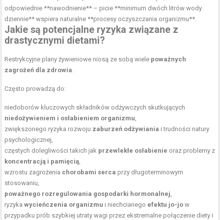
odpowiednie **nawodnienie** – picie **minimum dwóch litrów wody
dziennie** wspiera naturalne **procesy oczyszczania organizmu**.
Jakie są potencjalne ryzyka związane z
drastycznymi dietami?
Restrykcyjne plany żywieniowe niosą ze sobą wiele
poważnych
zagrożeń dla zdrowia
.
Często prowadzą do:
niedoborów kluczowych składników odżywczych skutkujących
niedożywieniem i osłabieniem organizmu
,
zwiększonego ryzyka rozwoju
zaburzeń odżywiania
i trudności natury
psychologicznej,
częstych dolegliwości takich jak
przewlekłe osłabienie
oraz problemy z
koncentracją i pamięcią
,
wzrostu zagrożenia
chorobami serca
przy długoterminowym
stosowaniu,
poważnego rozregulowania gospodarki hormonalnej
,
ryzyka
wycieńczenia organizmu
i niechcianego
efektu jo-jo
w
przypadku prób szybkiej utraty wagi przez ekstremalne połączenie diety i