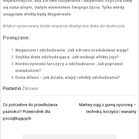
Najważniejsze, aby
zdrowe odżywianie
i aktywność fizyczna stały
się naturalnym, stałym elementem Twojego życia.
Tylko wtedy
osiągnięte efekty będą długotrwałe.
Artykuł opracowany dzięki wsparciu
drastyczna dieta ale skuteczna
.
Powiązane:
Weganizm i odchudzanie: Jak zdrowo zredukować wagę?
Szybka dieta odchudzająca: Jak uniknąć efektu jojo?
Niedoczynność tarczycy a odchudzanie: Jak poprawić
metabolizm?
Dieta Allevo – jak działa, etapy i efekty odchudzania?
Posted in
Zdrowie
Nawigacja
Co potrzebne do przedłużania
Martwy ciąg z gumą oporową –
wpisu
paznokci? Przewodnik dla
technika, korzyści i warianty
początkujących