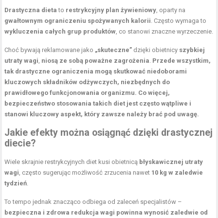
Drastyczna dieta
to
restrykcyjny plan żywieniowy
, oparty na
gwałtownym ograniczeniu spożywanych kalorii
. Często wymaga to
wykluczenia całych grup produktów
, co stanowi znaczne wyrzeczenie.
Choć bywają reklamowane jako
„skuteczne”
dzięki obietnicy
szybkiej
utraty wagi
,
niosą ze sobą poważne zagrożenia
.
Przede wszystkim,
tak drastyczne ograniczenia mogą skutkować niedoborami
kluczowych składników odżywczych, niezbędnych do
prawidłowego funkcjonowania organizmu.
Co więcej,
bezpieczeństwo stosowania takich diet jest często wątpliwe i
stanowi kluczowy aspekt, który zawsze należy brać pod uwagę.
Jakie efekty można osiągnąć dzięki drastycznej
diecie?
Wiele skrajnie restrykcyjnych diet kusi obietnicą
błyskawicznej utraty
wagi
, często sugerując możliwość zrzucenia nawet
10 kg w zaledwie
tydzień
.
To tempo jednak znacząco odbiega od zaleceń specjalistów –
bezpieczna i zdrowa redukcja wagi powinna wynosić zaledwie od