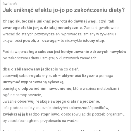
ćwiczeń.
Jak uniknąć efektu jo-jo po zakończeniu diety?
Chcąc skutecznie uniknąć powrotu do dawnej wagi, czyli tak
zwanego efektu jo-jo, działaj metodycznie.
Zamiast gwałtownie
wracać do starych przyzwyczajeń, wprowadzaj zmiany w żywieniu i
aktywności
powoli, z rozwagą
– to niezwykle
istotny etap
.
Podstawą
trwałego sukcesu
jest
kontynuowanie zdrowych nawyków
po zakończeniu diety. Pamiętaj o kluczowych zasadach:
dbaj o
zbilansowany jadłospis
na co dzień,
zapewnij sobie
regularny ruch
–
aktywność fizyczna
pomaga
utrzymać wypracowaną sylwetkę
,
pamiętaj o
odpowiednim nawodnieniu
, które wspiera metabolizm i
ogólne samopoczucie,
uważnie
obserwuj reakcje swojego ciała na jedzenie
,
jeśli podczas diety znacznie obniżyłeś
kaloryczność posiłków
,
zwiększaj ją bardzo stopniowo
, dostosowując do potrzeb organizmu,
by zapobiec nagłemu przybieraniu na wadze.