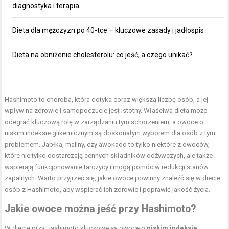
diagnostyka i terapia
Dieta dla mężczyzn po 40-tce – kluczowe zasady i jadłospis
Dieta na obniżenie cholesterolu: co jeść, a czego unikać?
Hashimoto to choroba, która dotyka coraz większą liczbę osób, a jej
wpływ na zdrowie i samopoczucie jest istotny. Właściwa dieta może
odegrać kluczową rolę w zarządzaniu tym schorzeniem, a owoce o
niskim indeksie glikemicznym są doskonałym wyborem dla osób z tym
problemem. Jabłka, maliny, czy awokado to tylko niektóre z owoców,
które nie tylko dostarczają cennych składników odżywczych, ale także
wspierają funkcjonowanie tarczycy i mogą pomóc w redukcji stanów
zapalnych. Warto przyjrzeć się, jakie owoce powinny znaleźć się w diecie
osób z Hashimoto, aby wspierać ich zdrowie i poprawić jakość życia.
Jakie owoce można jeść przy Hashimoto?
W diecie przy Hashimoto kluczowe są owoce o
niskim indeksie