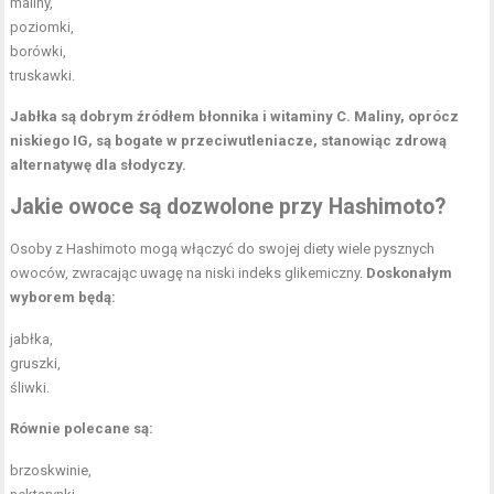
maliny,
poziomki,
borówki,
truskawki.
Jabłka są dobrym źródłem błonnika i
witaminy C
.
Maliny, oprócz
niskiego IG, są bogate w przeciwutleniacze, stanowiąc zdrową
alternatywę dla słodyczy.
Jakie owoce są dozwolone przy Hashimoto?
Osoby z Hashimoto mogą włączyć do swojej diety wiele pysznych
owoców, zwracając uwagę na niski indeks glikemiczny.
Doskonałym
wyborem będą:
jabłka,
gruszki,
śliwki.
Równie polecane są:
brzoskwinie,