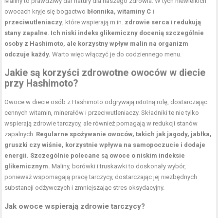
Maliny to prawdziwy dar natury dla naszego zdrowia. W tych niewielkich
owocach kryje się bogactwo
błonnika, witaminy C i
przeciwutleniaczy
, które wspierają m.in.
zdrowie serca
i
redukują
stany zapalne
.
Ich niski indeks glikemiczny docenią szczególnie
osoby z Hashimoto, ale korzystny wpływ malin na organizm
odczuje każdy.
Warto więc włączyć je do codziennego menu.
Jakie są korzyści zdrowotne owoców w diecie
przy Hashimoto?
Owoce w diecie osób z Hashimoto odgrywają istotną rolę, dostarczając
cennych witamin, minerałów i przeciwutleniaczy. Składniki te nie tylko
wspierają zdrowie tarczycy, ale również pomagają w redukcji stanów
zapalnych.
Regularne spożywanie owoców, takich jak jagody, jabłka,
gruszki czy wiśnie, korzystnie wpływa na samopoczucie i dodaje
energii.
Szczególnie polecane są owoce o niskim indeksie
glikemicznym.
Maliny, borówki i truskawki to doskonały wybór,
ponieważ wspomagają pracę tarczycy, dostarczając jej niezbędnych
substancji odżywczych i zmniejszając stres oksydacyjny.
Jak owoce wspierają zdrowie tarczycy?