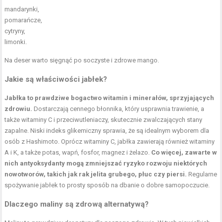
mandarynki,
pomarańcze,
cytryny,
limonki.
Na deser warto sięgnąć po soczyste i zdrowe mango.
Jakie są właściwości jabłek?
Jabłka to prawdziwe bogactwo witamin i minerałów, sprzyjających
zdrowiu.
Dostarczają cennego błonnika, który usprawnia trawienie, a
także witaminy C i przeciwutleniaczy, skutecznie zwalczających stany
zapalne. Niski indeks glikemiczny sprawia, że są idealnym wyborem dla
osób z Hashimoto. Oprócz witaminy C, jabłka zawierają również witaminy
A i K, a także potas, wapń, fosfor, magnez i żelazo.
Co więcej, zawarte w
nich antyoksydanty mogą zmniejszać ryzyko rozwoju niektórych
nowotworów, takich jak rak jelita grubego, płuc czy piersi.
Regularne
spożywanie jabłek to prosty sposób na dbanie o dobre samopoczucie.
Dlaczego maliny są zdrową alternatywą?