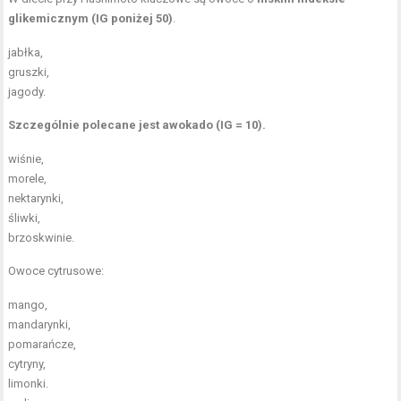
glikemicznym (IG poniżej 50)
.
jabłka,
gruszki,
jagody.
Szczególnie polecane jest awokado (IG = 10).
wiśnie,
morele,
nektarynki,
śliwki,
brzoskwinie.
Owoce cytrusowe
:
mango,
mandarynki,
pomarańcze,
cytryny,
limonki.