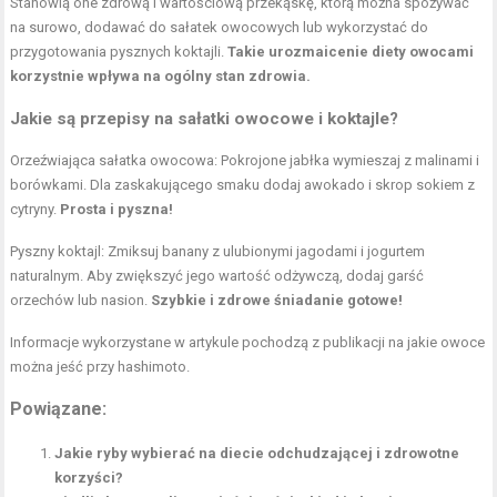
Stanowią one zdrową i wartościową przekąskę, którą można spożywać
na surowo, dodawać do sałatek owocowych lub wykorzystać do
przygotowania pysznych koktajli.
Takie urozmaicenie diety owocami
korzystnie wpływa na ogólny stan zdrowia.
Jakie są przepisy na sałatki owocowe i koktajle?
Orzeźwiająca sałatka owocowa: Pokrojone jabłka wymieszaj z malinami i
borówkami. Dla zaskakującego smaku dodaj awokado i skrop sokiem z
cytryny.
Prosta i pyszna!
Pyszny koktajl: Zmiksuj banany z ulubionymi jagodami i jogurtem
naturalnym. Aby zwiększyć jego wartość odżywczą, dodaj garść
orzechów lub nasion.
Szybkie i
zdrowe śniadanie
gotowe!
Informacje wykorzystane w artykule pochodzą z publikacji na
jakie owoce
można jeść przy hashimoto
.
Powiązane:
Jakie ryby wybierać na diecie odchudzającej i zdrowotne
korzyści?