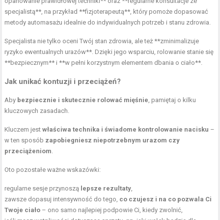
opanowanie prawidłowej techniki** oraz **regularne konsultacje ze
specjalistą**, na przykład **fizjoterapeutą**, który pomoże dopasować
metody automasażu idealnie do indywidualnych potrzeb i stanu zdrowia.
Specjalista nie tylko oceni Twój stan zdrowia, ale też **zminimalizuje
ryzyko ewentualnych urazów**. Dzięki jego wsparciu, rolowanie stanie się
**bezpiecznym** i **w pełni korzystnym elementem dbania o ciało**.
Jak unikać kontuzji i przeciążeń?
Aby
bezpiecznie i skutecznie rolować mięśnie
, pamiętaj o kilku
kluczowych zasadach.
Kluczem jest
właściwa technika i świadome kontrolowanie nacisku
–
w ten sposób
zapobiegniesz niepotrzebnym urazom czy
przeciążeniom
.
Oto pozostałe ważne wskazówki:
regularne sesje przynoszą
lepsze rezultaty
,
zawsze dopasuj intensywność do tego,
co czujesz i na co pozwala Ci
Twoje ciało
– ono samo najlepiej podpowie Ci, kiedy zwolnić,