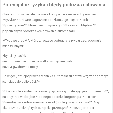
Potencjalne ryzyka i błędy podczas rolowania
Chociaż rolowanie oferuje wiele korzyści, niesie ze sobą również
**ryzyko**. Główne zagrożenia to **kontuzje mięśni** i ich
**przeciążenie**, które często wynikają z **typowych błędów**
popełnianych podczas wykonywania automasażu.
**Typowe błędy**, które znacząco potęgują ryzyko urazu, obejmują
między innymi:
zbyt silny nacisk,
nieodpowiednie ułożenie wałka względem ciała,
nazbyt gwałtowne ruchy.
Co więcej, **niepoprawna technika automasażu potrafi wręcz pogorszyć
istniejące dolegliwości.**
**Szczególnie ostrożne powinny być osoby z istniejącymi problemami**,
na przykład w obrębie **dolnego odcinka kręgosłupa** – u nich
**niewłaściwe rolowanie może nasilić dolegliwości bólowe**. Aby
skutecznie uniknąć tych pułapek i przeciążeń, **niezbędne jest