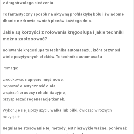
z długotrwałego siedzenia.
To fantastyczny sposób na aktywną profilaktykę bólu i świadome
dbanie o zdrowie swoich pleców każdego dnia.
Jakie są korzyści z rolowania kręgosłupa i jakie techniki
można zastosować?
Rolowanie kręgosłupa to technika automasażu, która przynosi
wiele pozytywnych efektów.
To
technika automasażu
.
Pomaga:
zredukować
napięcie mięśniowe
,
poprawić
elastyczność ciała
,
wspierać
procesy rehabilitacyjne
,
przyspieszać
regenerację tkanek
.
Wykonuje się ją przy użyciu
wałka lub piłki
, ćwicząc w różnych
pozycjach.
Regularne stosowanie tej metody jest niezwykle ważne, ponieważ