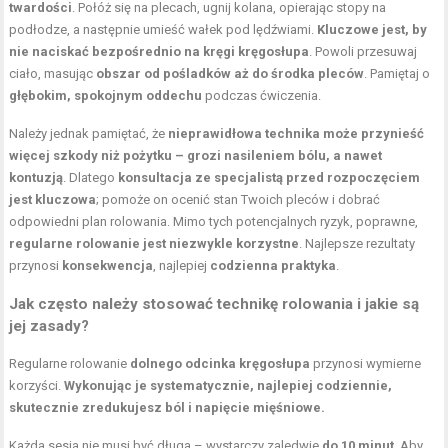
twardości
. Połóż się na plecach, ugnij kolana, opierając stopy na
podłodze, a następnie umieść wałek pod lędźwiami.
Kluczowe jest, by
nie naciskać bezpośrednio na kręgi kręgosłupa
. Powoli przesuwaj
ciało, masując
obszar od pośladków aż do środka pleców
. Pamiętaj o
głębokim, spokojnym oddechu
podczas ćwiczenia.
Należy jednak pamiętać, że
nieprawidłowa technika może przynieść
więcej szkody niż pożytku – grozi nasileniem bólu, a nawet
kontuzją
. Dlatego
konsultacja ze specjalistą przed rozpoczęciem
jest kluczowa
; pomoże on ocenić stan Twoich pleców i dobrać
odpowiedni plan rolowania. Mimo tych potencjalnych ryzyk, poprawne,
regularne rolowanie jest niezwykle korzystne
. Najlepsze rezultaty
przynosi
konsekwencja
, najlepiej
codzienna praktyka
.
Jak często należy stosować technikę rolowania i jakie są
jej zasady?
Regularne rolowanie
dolnego odcinka kręgosłupa
przynosi wymierne
korzyści.
Wykonując je systematycznie, najlepiej codziennie,
skutecznie zredukujesz ból i napięcie mięśniowe.
Każda sesja nie musi być długa – wystarczy zaledwie
do 10 minut
. Aby