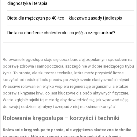
diagnostyka i terapia
Dieta dla mężczyzn po 40-tce – kluczowe zasady i jadłospis
Dieta na obniżenie cholesterolu: co jeść, a czego unikać?
Rolowanie kręgosłupa
staje się coraz bardziej popularnym sposobem na
poprawę zdrowia i samopoczucia, szczególnie w dobie siedzącego trybu
życia. To prosta, ale skuteczna technika, która może przynieść liczne
korzyści, od redukcji bólu pleców po zwiększenie elastyczności mięśni.
Właściwe rolowanie nie tylko wspiera regenerację organizmu, ale także
poprawia krążenie krwi, co jest kluczowe dla osób aktywnych fizycznie.
Warto zgłębić tajniki tej metody, aby dowiedzieć się, jak wprowadzić ją
do swojej codziennej rutyny i czerpać z niej maksimum korzyści.
Rolowanie kręgosłupa – korzyści i techniki
Rolowanie kręgosłupa to prosta, ale wyjątkowo skuteczna technika
samomasażu, która przynosi znaczące korzyści dla zdrowia