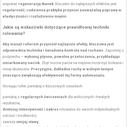
wspierać
regenerację tkanek
. Kluczem do najlepszych efektów jest
regularność
;
codzienna praktyka przynosi zauważalną poprawę w
elastyczności i rozluźnieniu mięśni.
Jakie są wskazówki dotyczące prawidłowej techniki
rolowania?
Aby masaż rollerem przyniósł najlepsze efekty, kluczowa jest
odpowiednia technika i świadoma kontrola nad ruchami.
Zapomnij o
pośpiechu –
wykonuj płynne, powolne przetoczenia, przykładając
umiarkowany nacisk.
Zbyt mocne parcie na mięśnie może być bolesne i
mniej skuteczne.
Precyzyjne, dokładne ruchy w wolnym tempie
znacząco zwiększają efektywność tej formy automasażu.
Stosując roller, pamiętaj o kluczowych zasadach:
pamiętaj o
regularnych ćwiczeniach
dla widocznych i trwałych
rezultatów,
dostosuj intensywność i zakres
rolowania do swoich indywidualnych
odczuć i możliwości,
zawsze
omijaj stawy
,