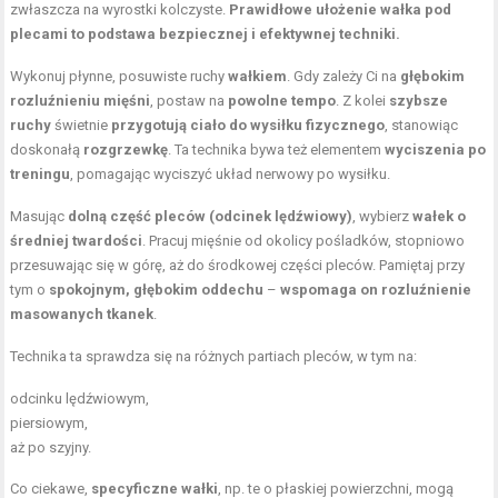
zwłaszcza na wyrostki kolczyste.
Prawidłowe ułożenie wałka pod
plecami to podstawa bezpiecznej i efektywnej techniki.
Wykonuj płynne, posuwiste ruchy
wałkiem
. Gdy zależy Ci na
głębokim
rozluźnieniu mięśni
, postaw na
powolne tempo
. Z kolei
szybsze
ruchy
świetnie
przygotują ciało do wysiłku fizycznego
, stanowiąc
doskonałą
rozgrzewkę
. Ta technika bywa też elementem
wyciszenia po
treningu
, pomagając wyciszyć układ nerwowy po wysiłku.
Masując
dolną część pleców (odcinek lędźwiowy)
, wybierz
wałek o
średniej twardości
. Pracuj mięśnie od okolicy pośladków, stopniowo
przesuwając się w górę, aż do środkowej części pleców. Pamiętaj przy
tym o
spokojnym, głębokim oddechu
–
wspomaga on rozluźnienie
masowanych tkanek
.
Technika ta sprawdza się na różnych partiach pleców, w tym na:
odcinku lędźwiowym,
piersiowym,
aż po szyjny.
Co ciekawe,
specyficzne wałki
, np. te o płaskiej powierzchni, mogą