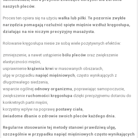
naszych pleców.
Proces ten opiera się na użyciu
wałka lub piłki
.
Te pozornie zwykłe
narzędzia pomagają rozluźnić spięte mięśnie wzdłuż kręgosłupa,
działając na nie niczym precyzyjny masażysta.
Rolowanie kręgosłupa niesie ze sobą wiele pozytywnych efektów:
zmniejszenie, a nawet ustąpienie
bólu pleców
oraz zwiększenie
elastyczności mięśni,
usprawnienie
krążenia krwi
w masowanych obszarach,
ulgę w przypadku
napięć mięśniowych
, często wynikających z
długotrwałego siedzenia,
wsparcie ogólnej
odnowy organizmu
, poprawiając samopoczucie,
zwiększenie
ruchomości kręgosłupa
dzięki precyzyjnemu dotarciu do
konkretnych partii mięśni,
korzystny wpływ na poprawę
postawy ciała
,
świadome dbanie o zdrowie swoich pleców każdego dnia.
Regularne stosowanie tej metody stanowi prawdziwą ulgę,
szczególnie w przypadku napięć mięśniowych często wynikających