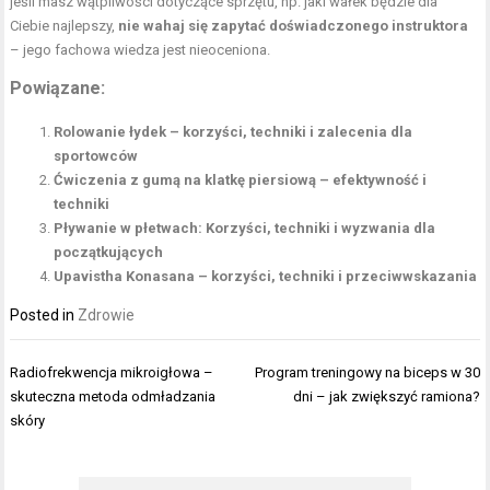
jeśli masz wątpliwości dotyczące sprzętu, np. jaki wałek będzie dla
Ciebie najlepszy,
nie wahaj się zapytać doświadczonego instruktora
– jego fachowa wiedza jest nieoceniona.
Powiązane:
Rolowanie łydek – korzyści, techniki i zalecenia dla
sportowców
Ćwiczenia z gumą na klatkę piersiową – efektywność i
techniki
Pływanie w płetwach: Korzyści, techniki i wyzwania dla
początkujących
Upavistha Konasana – korzyści, techniki i przeciwwskazania
Posted in
Zdrowie
Nawigacja
Radiofrekwencja mikroigłowa –
Program treningowy na biceps w 30
wpisu
skuteczna metoda odmładzania
dni – jak zwiększyć ramiona?
skóry