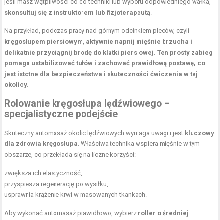
jeśli masz wątpliwości co do techniki lub wyboru odpowiedniego wałka,
skonsultuj się z instruktorem lub fizjoterapeutą
.
Na przykład, podczas pracy nad górnym odcinkiem pleców, czyli
kręgosłupem piersiowym
,
aktywnie napnij mięśnie brzucha i
delikatnie przyciągnij brodę do
klatki piersiowej
.
Ten prosty zabieg
pomaga ustabilizować tułów i zachować prawidłową postawę, co
jest istotne dla bezpieczeństwa i skuteczności ćwiczenia w tej
okolicy.
Rolowanie kręgosłupa lędźwiowego –
specjalistyczne podejście
Skuteczny automasaż okolic lędźwiowych wymaga uwagi i jest
kluczowy
dla zdrowia kręgosłupa
. Właściwa technika wspiera mięśnie w tym
obszarze, co przekłada się na liczne korzyści:
zwiększa ich elastyczność,
przyspiesza regenerację po wysiłku,
usprawnia krążenie krwi w masowanych tkankach.
Aby wykonać automasaż prawidłowo, wybierz
roller o średniej