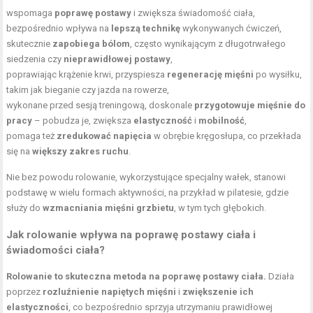
wspomaga
poprawę postawy
i zwiększa świadomość ciała,
bezpośrednio wpływa na
lepszą technikę
wykonywanych ćwiczeń,
skutecznie
zapobiega bólom
, często wynikającym z długotrwałego
siedzenia czy
nieprawidłowej postawy
,
poprawiając krążenie krwi, przyspiesza
regenerację mięśni
po wysiłku,
takim jak bieganie czy jazda na rowerze,
wykonane przed sesją treningową, doskonale
przygotowuje mięśnie do
pracy
– pobudza je, zwiększa
elastyczność
i
mobilność
,
pomaga też
zredukować napięcia
w obrębie kręgosłupa, co przekłada
się na
większy zakres ruchu
.
Nie bez powodu rolowanie, wykorzystujące specjalny wałek, stanowi
podstawę w wielu formach aktywności, na przykład w pilatesie, gdzie
służy do
wzmacniania mięśni grzbietu
, w tym tych głębokich.
Jak rolowanie wpływa na poprawę postawy ciała i
świadomości ciała?
Rolowanie to skuteczna metoda na poprawę postawy ciała.
Działa
poprzez
rozluźnienie napiętych mięśni
i
zwiększenie ich
elastyczności
, co bezpośrednio sprzyja utrzymaniu prawidłowej