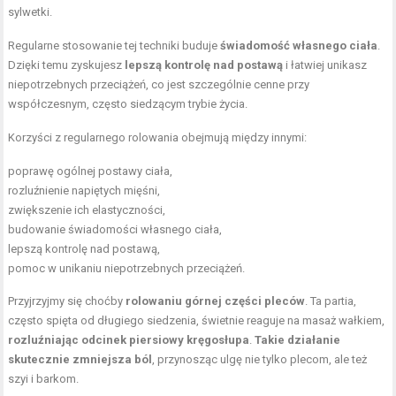
sylwetki.
Regularne stosowanie tej techniki buduje
świadomość własnego ciała
.
Dzięki temu zyskujesz
lepszą kontrolę nad postawą
i łatwiej unikasz
niepotrzebnych przeciążeń, co jest szczególnie cenne przy
współczesnym, często siedzącym trybie życia.
Korzyści z regularnego rolowania obejmują między innymi:
poprawę ogólnej postawy ciała,
rozluźnienie napiętych mięśni,
zwiększenie ich elastyczności,
budowanie świadomości własnego ciała,
lepszą kontrolę nad postawą,
pomoc w unikaniu niepotrzebnych przeciążeń.
Przyjrzyjmy się choćby
rolowaniu górnej części pleców
. Ta partia,
często spięta od długiego siedzenia, świetnie reaguje na masaż wałkiem,
rozluźniając odcinek piersiowy kręgosłupa
.
Takie działanie
skutecznie zmniejsza ból
, przynosząc ulgę nie tylko plecom, ale też
szyi i barkom.