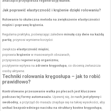
znacząco przyspiesza regenerację tkanek.
Jak poprawić elastyczność i krążenie dzięki rolowaniu?
Rolowanie to skuteczna metoda na zwiększenie elastyczności
mięśni i poprawę krążenia.
Regularna praktyka, poświęcając zaledwie
minutę czy dwie na każdą
partię
, przynosi wymierne korzyści:
zwiększa
elastyczność mięśni
,
poprawia
krążenie
w masowanych obszarach,
przyspiesza
regenerację organizmu
,
pozytywnie wpływa na
zdrowie kręgosłupa
, co docenią zwłaszcza
osoby aktywne
.
Techniki rolowania kręgosłupa – jak to robić
prawidłowo?
Kontrolowane przesuwanie wałka po plecach jest kluczowe
podczas tej formy automasażu.
Upewnij się, że
ruch jest płynny i
swobodny
, a przyrząd do masażu znajduje się na takiej wysokości, aby
unikać bezpośredniego nacisku na struktury kostne kręgosłupa
,