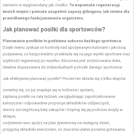
zarówno w węglowodany, jak i białko.
To wspomoże regenerację
twoich mięśni i pomoże uzupełnić zapasy glikogenu, tak istotne dla
prawidłowego funkcjonowania organizmu.
Jak planować
posiłki dla sportowców
?
Planowanie posiłków to podstawa sukcesu każdego sportowca.
Dzięki niemu zyskuje on kontrolę nad spożywanymi kaloriami i jakością
pożywienia, co bezpośrednio przekłada się na jego wyniki sportowe oraz
szybkość regeneracji po wysiłku. Kluczowa jest zróżnicowana dieta,
idealnie dopasowana do indywidualnych potrzeb danego sportowca.
Jak efektywnie planować posiłki? Proces ten składa się z kilku etapów:
zorientuj się, co już znajduje się w lodówce i spiżarni,
zaplanuj posiłki na cały tydzień, uwzględniając zapotrzebowanie
kaloryczne i odpowiednie proporcje składników odżywczych,
stwórz szczegółową listę zakupów i trzymaj się jej podczas wizyty w
sklepie,
codziennie rano spójrz na plan żywieniowy na następny dzień,
przygotuj składniki wieczorem, co znacznie ułatwi poranne gotowanie,