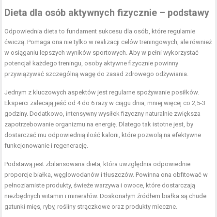
Dieta dla osób aktywnych fizycznie – podstawy
Odpowiednia dieta to fundament sukcesu dla osób, które regularnie
ćwiczą. Pomaga ona nie tylko w realizacji celów treningowych, ale również
w osiąganiu lepszych wyników sportowych. Aby w pełni wykorzystać
potencjał każdego treningu, osoby aktywne fizycznie powinny
przywiązywać szczególną wagę do zasad zdrowego odżywiania.
Jednym z kluczowych aspektów jest
regularne spożywanie posiłków
.
Eksperci zalecają jeść od 4 do 6 razy w ciągu dnia, mniej więcej co 2,5-3
godziny. Dodatkowo, intensywny wysiłek fizyczny naturalnie zwiększa
zapotrzebowanie organizmu na energię. Dlatego tak istotne jest, by
dostarczać mu odpowiednią ilość kalorii, które pozwolą na efektywne
funkcjonowanie i regenerację.
Podstawą jest zbilansowana dieta, która uwzględnia odpowiednie
proporcje białka, węglowodanów i tłuszczów. Powinna ona obfitować w
pełnoziarniste produkty, świeże warzywa i owoce, które dostarczają
niezbędnych witamin i minerałów. Doskonałym źródłem białka są chude
gatunki mięs, ryby, rośliny strączkowe oraz produkty mleczne.