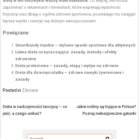
diety w ten niezwykle ważny makroskładnik.
Co więcej, nie można
zapominać o witaminach i minerałach, które wspierają wydolność
fizyczną oraz dbają o ogólne zdrowie sportowca, pozwalając mu osiągać
lepsze wyniki i cieszyć się dobrym samopoczuciem.
Powiązane:
Smartbandy męskie – stylowe opaski sportowe dla aktywnych
Łatwa dieta oczyszczająca: zasady, metody i efekty
zdrowotne
Dieta proteinowa – zasady, etapy i wpływ na zdrowie
Dieta dla dziesięciolatka – zdrowe nawyki żywieniowe i
zasady
Posted in
Zdrowie
Nawigacja
Dieta w nadczynności tarczycy – co
Jakie rośliny są trujące w Polsce?
wpisu
jeść, a czego unikać?
Poznaj niebezpieczne gatunki