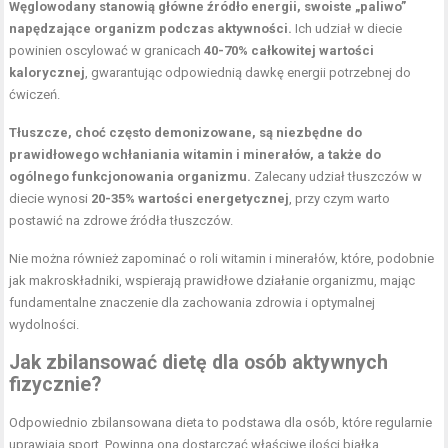
Węglowodany stanowią główne źródło energii, swoiste „paliwo”
napędzające organizm podczas aktywności.
Ich udział w diecie
powinien oscylować w granicach
40-70% całkowitej wartości
kalorycznej
, gwarantując odpowiednią dawkę energii potrzebnej do
ćwiczeń.
Tłuszcze, choć często demonizowane, są niezbędne do
prawidłowego wchłaniania witamin i minerałów, a także do
ogólnego funkcjonowania organizmu.
Zalecany udział tłuszczów w
diecie wynosi
20-35% wartości energetycznej
, przy czym warto
postawić na zdrowe źródła tłuszczów.
Nie można również zapominać o roli witamin i minerałów, które, podobnie
jak makroskładniki, wspierają prawidłowe działanie organizmu, mając
fundamentalne znaczenie dla zachowania zdrowia i optymalnej
wydolności.
Jak zbilansować dietę dla osób aktywnych
fizycznie?
Odpowiednio zbilansowana dieta to podstawa dla osób, które regularnie
uprawiają sport. Powinna ona dostarczać właściwe ilości białka,