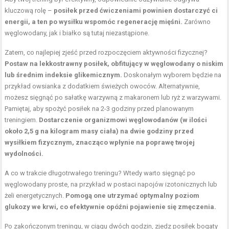
kluczową rolę –
posiłek przed ćwiczeniami powinien dostarczyć ci
energii, a ten po wysiłku wspomóc regenerację mięśni.
Zarówno
węglowodany, jak i białko są tutaj niezastąpione.
Zatem, co najlepiej zjeść przed rozpoczęciem aktywności fizycznej?
Postaw na lekkostrawny posiłek, obfitujący w węglowodany o niskim
lub średnim indeksie glikemicznym.
Doskonałym wyborem będzie na
przykład owsianka z dodatkiem świeżych owoców. Alternatywnie,
możesz sięgnąć po sałatkę warzywną z makaronem lub ryż z warzywami.
Pamiętaj, aby spożyć posiłek na 2-3 godziny przed planowanym
treningiem.
Dostarczenie organizmowi węglowodanów (w ilości
około 2,5 g na kilogram masy ciała) na dwie godziny przed
wysiłkiem fizycznym, znacząco wpłynie na poprawę twojej
wydolności.
A co w trakcie długotrwałego treningu? Wtedy warto sięgnąć po
węglowodany proste, na przykład w postaci napojów izotonicznych lub
żeli energetycznych.
Pomogą one utrzymać optymalny
poziom
glukozy
we krwi, co efektywnie opóźni pojawienie się zmęczenia.
Po zakończonym treningu, w ciągu dwóch godzin, zjedz posiłek bogaty