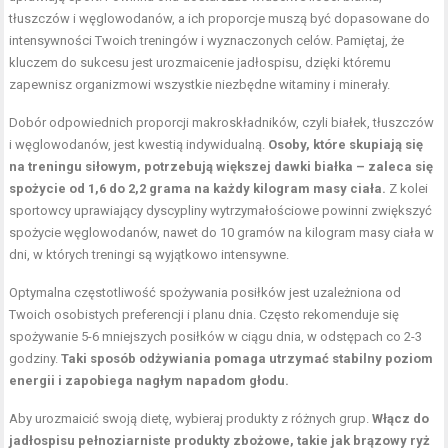
tłuszczów i węglowodanów, a ich proporcje muszą być dopasowane do
intensywności Twoich treningów i wyznaczonych celów. Pamiętaj, że
kluczem do sukcesu jest urozmaicenie jadłospisu, dzięki któremu
zapewnisz organizmowi wszystkie niezbędne witaminy i minerały.
Dobór odpowiednich proporcji makroskładników, czyli białek, tłuszczów
i węglowodanów, jest kwestią indywidualną.
Osoby, które skupiają się
na treningu siłowym, potrzebują większej dawki białka – zaleca się
spożycie od 1,6 do 2,2 grama na każdy kilogram masy ciała.
Z kolei
sportowcy uprawiający dyscypliny wytrzymałościowe powinni zwiększyć
spożycie węglowodanów, nawet do 10 gramów na kilogram masy ciała w
dni, w których treningi są wyjątkowo intensywne.
Optymalna
częstotliwość spożywania posiłków
jest uzależniona od
Twoich osobistych preferencji i planu dnia. Często rekomenduje się
spożywanie 5-6 mniejszych posiłków w ciągu dnia, w odstępach co 2-3
godziny.
Taki sposób odżywiania pomaga utrzymać stabilny poziom
energii i zapobiega nagłym napadom głodu.
Aby urozmaicić swoją dietę, wybieraj produkty z różnych grup.
Włącz do
jadłospisu pełnoziarniste produkty zbożowe, takie jak brązowy ryż