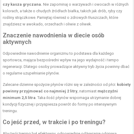
czy kasza gryczana.
Nie zapominaj o warzywach i owocach w różnych
kolorach, a także o chudych źródłach białka, takich jak drób, ryby czy
rośliny strączkowe. Pamiętaj również o zdrowych tłuszczach, które
znajdziesz w awokado, orzechach i oliwie z oliwek.
Znaczenie nawodnienia w diecie osób
aktywnych
Odpowiednie nawodnienie organizmu to podstawa dla każdego
sportowca, mająca bezpośredni wpływ na jego wydajność i tempo
regeneracji. Dlatego osoby prowadzące aktywny tryb życia powinny dbać
o regularne uzupełnianie płynów.
Zalecane dzienne spożycie płynów różni się w zależności od płci:
kobiety
powinny przyjmować co najmniej 2 litry
, natomiast
mężczyźni
minimum 2,5 litra
. Taka ilość płynów wspomaga utrzymanie dobrej
kondycji fizycznej i przyspiesza powrót do formy po intensywnym
treningu.
Co jeść przed, w trakcie i po treningu?
Aby twój trening był efektywny, odpowiednie odżywianie odgrywa