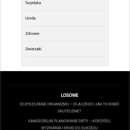
Turystyka
Uroda
Zdrowie
Zwierzaki
LOSOWE
OCZYSZCZANIE ORGANIZMU – DLACZEGO I JAK TO ROBIĆ
SKUTECZNIE?
SAMODZIELNE PLANOWANIE DIETY – KORZYŚCI,
WYZWANIA I KROKI DO SUKCESU