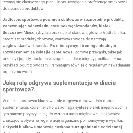
trzymaj się elastycznego planu, który uwzględnia preferencje smakowe i
dostępność produktów.
Jadłospis sportowca powinien obfitować w różnorodne produkty,
zapewniając odpowiedni stosunek węglowodanów, białek i
tłuszczów.
Mięso, ryby, jaja oraz nabiał stanowią główne źródła białka,
natomiast produkty zbożowe, warzywa i owoce dostarczają
węglowodanów i błonnika.
Po intensywnym treningu idealnym
rozwiązaniem są koktajle proteinowe.
Zdrowe przekąski, takie jak
orzechy i jogurty, doskonale uzupełniają dietę między posiłkami – na
przykład jogurt z owocami. Pamiętajmy również o regularnym nawadnianiu
organizmu wodą.
Jaką rolę odgrywa suplementacja w diecie
sportowca?
W diecie sportowca kluczową rolę odgrywa odpowiednio dobrana
suplementacja, która nie tylko wspomaga syntezę białek mięśniowych, a
tym samym przyczynia się do wzrostu masy mięśniowej, ale również
znacząco wpływa na regenerację organizmu po intensywnym wysiłku.
Odżywki białkowe stanowią doskonałe uzupełnienie codziennej