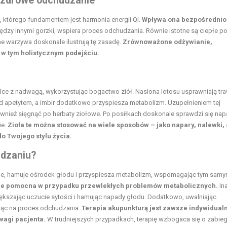
a zdrowe odchudzanie
a, którego fundamentem jest harmonia energii Qi.
Wpływa ona bezpośrednio
dzy innymi gorzki, wspiera proces odchudzania. Równie istotne są ciepłe pos
ne warzywa doskonale ilustrują tę zasadę.
Zrównoważone odżywianie,
w tym holistycznym podejściu.
lce z nadwagą, wykorzystując bogactwo ziół. Nasiona lotosu usprawniają tra
 apetytem, a imbir dodatkowo przyspiesza metabolizm. Uzupełnieniem tej
wnież sięgnąć po herbaty ziołowe. Po posiłkach doskonale sprawdzi się nap
ie.
Zioła te można stosować na wiele sposobów – jako napary, nalewki, 
do Twojego stylu życia.
udzaniu?
ele, hamuje ośrodek głodu i przyspiesza metabolizm, wspomagając tym sam
ie pomocna w przypadku przewlekłych problemów metabolicznych.
In
iększając uczucie sytości i hamując napady głodu. Dodatkowo, uwalniając
ając na proces odchudzania.
Terapia akupunkturą jest zawsze indywidual
wagi pacjenta.
W trudniejszych przypadkach, terapię wzbogaca się o zabiegi