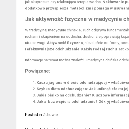
jak akupresura czy relaksująca terapia wodna.
Nakłuwanie pu
dodatkowo przyspiesza metabolizm i pomaga w usuwani
Jak aktywność fizyczna w medycynie chi
W tradycyjnej medycynie chińskiej, ruch odgrywa fundamentaln
ruchami i skupieniem na oddechu, doskonale poprawiają krążen
utracie wagi.
Aktywność fizyczna
, niezależnie od formy, p
i
efektywniejsze odchudzanie
.
Każdy rodzaj ruchu
jest ko
Informacje na temat można znaleźć u
medycyna chińska odch
Powiązane:
Kasza jaglana w diecie odchudzającej – właściwoś
Szybka dieta odchudzająca: Jak uniknąć efektu joj
Jakie białko na odchudzanie? Kluczowe informacj
Jak arbuz wspiera odchudzanie? Odkryj właściwoś
Posted in
Zdrowie