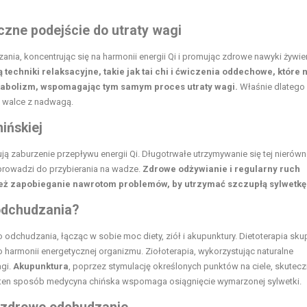
zne podejście do utraty wagi
nia, koncentrując się na harmonii energii Qi i promując
zdrowe nawyki żywi
ą techniki relaksacyjne, takie jak tai chi i ćwiczenia oddechowe, które 
etabolizm, wspomagając tym samym proces utraty wagi.
Właśnie dlatego
w walce z nadwagą.
ińskiej
ują zaburzenie przepływu energii Qi. Długotrwałe utrzymywanie się tej nierów
, prowadzi do przybierania na wadze.
Zdrowe odżywianie i regularny ruch
ież zapobieganie nawrotom problemów, by utrzymać szczupłą sylwetkę
odchudzania?
odchudzania, łącząc w sobie moc diety, ziół i akupunktury. Dietoterapia skup
armonii energetycznej organizmu. Ziołoterapia, wykorzystując naturalne
agi.
Akupunktura
, poprzez stymulację określonych punktów na ciele, skutecz
W ten sposób medycyna chińska wspomaga osiągnięcie wymarzonej sylwetki.