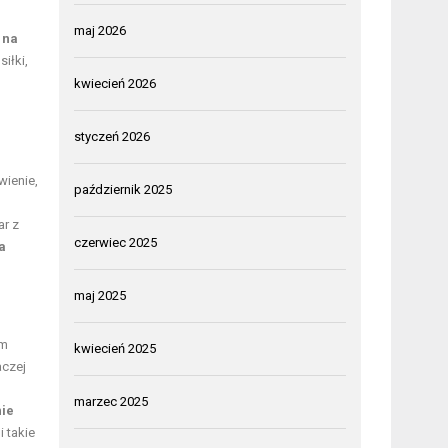
maj 2026
 na
iłki,
kwiecień 2026
styczeń 2026
wienie,
październik 2025
ar z
czerwiec 2025
a
maj 2025
ym
kwiecień 2025
aczej
marzec 2025
nie
 takie