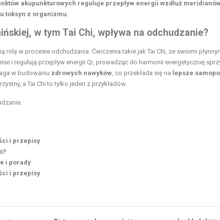
nktów akupunkturowych reguluje przepływ energii wzdłuż meridianów
u toksyn z organizmu.
ńskiej, w tym Tai Chi, wpływa na odchudzanie?
ą rolę w procesie odchudzania. Ćwiczenia takie jak Tai Chi, ze swoimi płynny
ie i regulują przepływ energii Qi, prowadząc do harmonii energetycznej sprzy
omaga w budowaniu
zdrowych nawyków
, co przekłada się na
lepsze samopo
rzystny, a Tai Chi to tylko jeden z przykładów.
udzanie
.
ci i przepisy
o?
e i porady
ci i przepisy