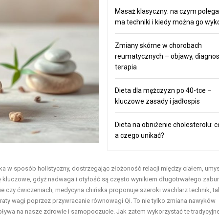
Masaż klasyczny: na czym polega,
ma techniki i kiedy można go wy
Zmiany skórne w chorobach
reumatycznych – objawy, diagnos
terapia
Dieta dla mężczyzn po 40-tce –
kluczowe zasady i jadłospis
Dieta na obniżenie cholesterolu: co
a czego unikać?
 w sposób holistyczny, dostrzegając złożoność relacji między ciałem, umy
ię kluczowe, gdyż nadwaga i otyłość są często wynikiem długotrwałego zabu
ie czy ćwiczeniach, medycyna chińska proponuje szeroki wachlarz technik, ta
 utraty wagi poprzez przywracanie równowagi Qi. To nie tylko zmiana nawyków
 wpływa na nasze
zdrowie i samopoczucie
. Jak zatem wykorzystać te tradycyjn