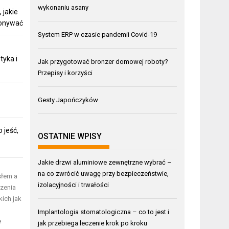
wykonaniu asany
 jakie
konywać
System ERP w czasie pandemii Covid-19
tyka i
Jak przygotować bronzer domowej roboty?
Przepisy i korzyści
Gesty Japończyków
 jeść,
OSTATNIE WPISY
Jakie drzwi aluminiowe zewnętrzne wybrać –
na co zwrócić uwagę przy bezpieczeństwie,
słem a
izolacyjności i trwałości
rzenia
kich jak
Implantologia stomatologiczna – co to jest i
e
jak przebiega leczenie krok po kroku