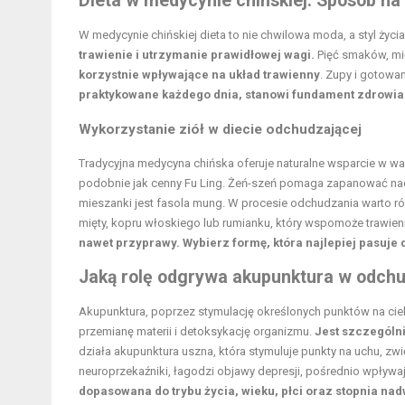
Dieta w medycynie chińskiej: Sposób n
W medycynie chińskiej dieta to nie chwilowa moda, a styl życi
trawienie i utrzymanie prawidłowej wagi.
Pięć smaków, mię
korzystnie wpływające na układ trawienny
. Zupy i gotowa
praktykowane każdego dnia, stanowi fundament zdrowia 
Wykorzystanie ziół w
diecie odchudzającej
Tradycyjna medycyna chińska oferuje naturalne wsparcie w wa
podobnie jak cenny Fu Ling. Żeń-szeń pomaga zapanować nad
mieszanki jest fasola mung. W procesie odchudzania warto ró
mięty, kopru włoskiego lub rumianku, który wspomoże trawien
nawet przyprawy. Wybierz formę, która najlepiej pasuje 
Jaką rolę odgrywa akupunktura w odch
Akupunktura, poprzez stymulację określonych punktów na ci
przemianę materii i detoksykację organizmu.
Jest szczególn
działa akupunktura uszna, która stymuluje punkty na uchu, zw
neuroprzekaźniki, łagodzi objawy depresji, pośrednio wpływ
dopasowana do trybu życia, wieku, płci oraz stopnia nad