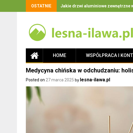
OSTATNIE
Jakie drzwi aluminiowe zewnętrzne w
HOME
WSPÓŁPRACA I KON
Medycyna chińska w odchudzaniu: holi
lesna-ilawa.pl
Posted on
27 marca 2025
by