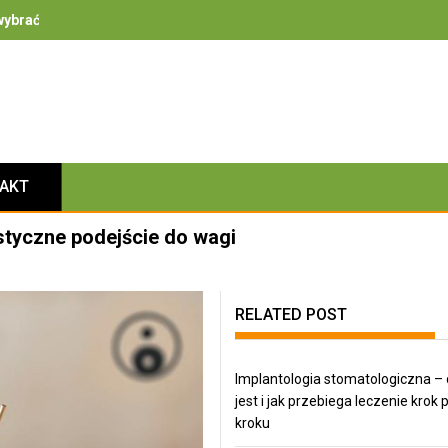
ybrać – na co zwrócić uwagę przy bezpieczeństwie, izolacyjności i 
TAKT
styczne podejście do wagi
RELATED POST
Implantologia stomatologiczna – 
jest i jak przebiega leczenie krok 
kroku