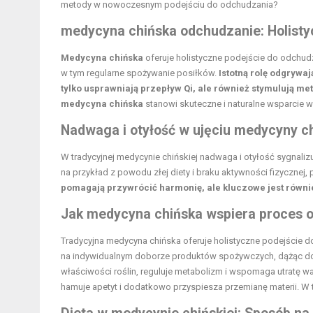
metody w nowoczesnym podejściu do odchudzania?
medycyna chińska odchudzanie: Holistyc
Medycyna chińska
oferuje holistyczne podejście do odchudza
w tym regularne spożywanie posiłków.
Istotną rolę odgrywaj
tylko usprawniają przepływ Qi, ale również stymulują m
medycyna chińska
stanowi skuteczne i naturalne wsparcie 
Nadwaga i otyłość w ujęciu medycyny ch
W tradycyjnej medycynie chińskiej nadwaga i otyłość sygnaliz
na przykład z powodu złej diety i braku aktywności fizycznej
pomagają przywrócić harmonię, ale kluczowe jest równ
Jak medycyna chińska wspiera proces 
Tradycyjna medycyna chińska oferuje holistyczne podejście do 
na indywidualnym doborze produktów spożywczych, dążąc do h
właściwości roślin, reguluje metabolizm i wspomaga utratę w
hamuje apetyt i dodatkowo przyspiesza przemianę materii. 