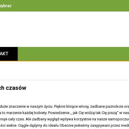
ybrać – na co zwrócić uwagę przy bezpieczeństwie, izolacyjności i 
TAKT
ych czasów
uże znaczenie w naszym życiu. Piękne lśniące włosy, zadbane paznokcie or
 to marzenie każdej kobiety. Powiedzenie ,, jak Cię widzą tak Cię piszą” w n
nuje cały czas. Ale zadbany wygląd wpływa korzystnie na nasze samopoczu
ci siebie. Ciągle dążymy do ideału Obecnie jesteśmy zasypywani przez med