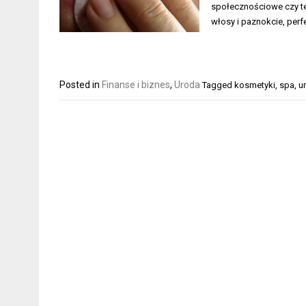
społecznościowe czy tel
włosy i paznokcie, per
Posted in
Finanse i biznes
,
Uroda
Tagged
kosmetyki
,
spa
,
u