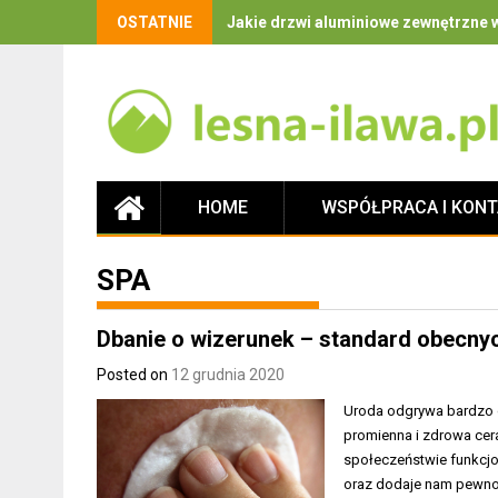
OSTATNIE
Jakie drzwi aluminiowe zewnętrzne w
HOME
WSPÓŁPRACA I KON
SPA
Dbanie o wizerunek – standard obecn
Posted on
12 grudnia 2020
Uroda odgrywa bardzo d
promienna i zdrowa cera
społeczeństwie funkcjo
oraz dodaje nam pewnoś