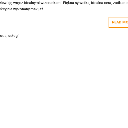
ewizję wręcz idealnymi wizerunkami. Piękna sylwetka, idealna cera, zadbane
fekcyjnie wykonany makijaż…
READ MO
roda
,
usługi