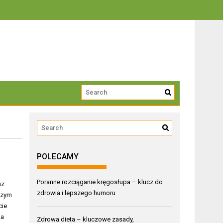
trwałości
POLECAMY
Poranne rozciąganie kręgosłupa – klucz do
az
zdrowia i lepszego humoru
aszym
cie
ia
Zdrowa dieta – kluczowe zasady,