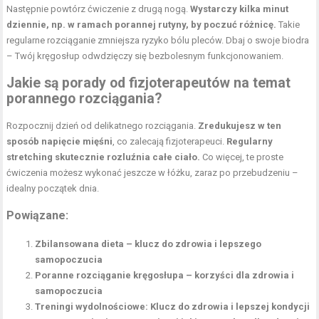
Następnie powtórz ćwiczenie z drugą nogą.
Wystarczy kilka minut
dziennie, np. w ramach porannej rutyny, by poczuć różnicę.
Takie
regularne rozciąganie zmniejsza ryzyko bólu pleców. Dbaj o swoje biodra
– Twój kręgosłup odwdzięczy się bezbolesnym funkcjonowaniem.
Jakie są porady od fizjoterapeutów na temat
porannego rozciągania?
Rozpocznij dzień od delikatnego rozciągania.
Zredukujesz w ten
sposób napięcie mięśni
, co zalecają fizjoterapeuci.
Regularny
stretching skutecznie rozluźnia całe ciało.
Co więcej, te proste
ćwiczenia możesz wykonać jeszcze w łóżku, zaraz po przebudzeniu –
idealny początek dnia.
Powiązane:
Zbilansowana dieta – klucz do zdrowia i lepszego
samopoczucia
Poranne rozciąganie kręgosłupa – korzyści dla zdrowia i
samopoczucia
Treningi wydolnościowe: Klucz do zdrowia i lepszej kondycji