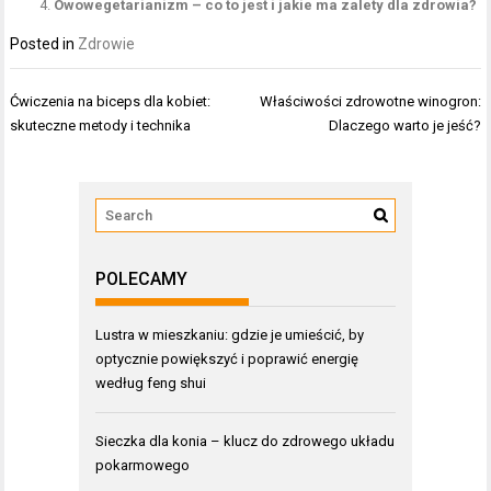
Owowegetarianizm – co to jest i jakie ma zalety dla zdrowia?
Posted in
Zdrowie
Nawigacja
Ćwiczenia na biceps dla kobiet:
Właściwości zdrowotne winogron:
wpisu
skuteczne metody i technika
Dlaczego warto je jeść?
POLECAMY
Lustra w mieszkaniu: gdzie je umieścić, by
optycznie powiększyć i poprawić energię
według feng shui
Sieczka dla konia – klucz do zdrowego układu
pokarmowego