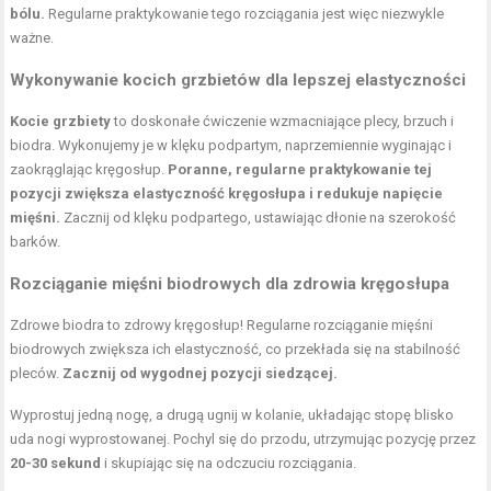
bólu.
Regularne praktykowanie tego rozciągania jest więc niezwykle
ważne.
Wykonywanie kocich grzbietów dla lepszej elastyczności
Kocie grzbiety
to doskonałe ćwiczenie wzmacniające plecy, brzuch i
biodra. Wykonujemy je w klęku podpartym, naprzemiennie wyginając i
zaokrąglając kręgosłup.
Poranne, regularne praktykowanie tej
pozycji zwiększa elastyczność kręgosłupa i redukuje napięcie
mięśni.
Zacznij od klęku podpartego, ustawiając dłonie na szerokość
barków.
Rozciąganie mięśni biodrowych dla zdrowia kręgosłupa
Zdrowe biodra to zdrowy kręgosłup! Regularne rozciąganie mięśni
biodrowych zwiększa ich elastyczność, co przekłada się na stabilność
pleców.
Zacznij od wygodnej pozycji siedzącej.
Wyprostuj jedną nogę, a drugą ugnij w kolanie, układając stopę blisko
uda nogi wyprostowanej. Pochyl się do przodu, utrzymując pozycję przez
20-30 sekund
i skupiając się na odczuciu rozciągania.