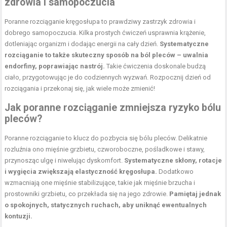
zdrowia i samopoczucia
Poranne rozciąganie kręgosłupa to prawdziwy zastrzyk zdrowia i
dobrego samopoczucia. Kilka prostych ćwiczeń usprawnia krążenie,
dotleniając organizm i dodając energii na cały dzień.
Systematyczne
rozciąganie to także skuteczny sposób na ból pleców – uwalnia
endorfiny, poprawiając nastrój.
Takie ćwiczenia doskonale budzą
ciało, przygotowując je do codziennych wyzwań. Rozpocznij dzień od
rozciągania i przekonaj się, jak wiele może zmienić!
Jak poranne rozciąganie zmniejsza ryzyko bólu
pleców?
Poranne rozciąganie to klucz do pozbycia się bólu pleców. Delikatnie
rozluźnia ono mięśnie grzbietu, czworoboczne, pośladkowe i stawy,
przynosząc ulgę i niwelując dyskomfort.
Systematyczne skłony, rotacje
i wygięcia zwiększają elastyczność kręgosłupa.
Dodatkowo
wzmacniają one mięśnie stabilizujące, takie jak mięśnie brzucha i
prostowniki grzbietu, co przekłada się na jego zdrowie.
Pamiętaj jednak
o spokojnych, statycznych ruchach, aby uniknąć ewentualnych
kontuzji.