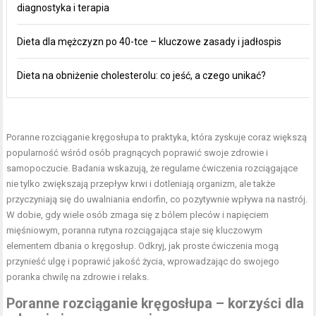
diagnostyka i terapia
Dieta dla mężczyzn po 40-tce – kluczowe zasady i jadłospis
Dieta na obniżenie cholesterolu: co jeść, a czego unikać?
Poranne rozciąganie kręgosłupa
to praktyka, która zyskuje coraz większą
popularność wśród osób pragnących poprawić swoje
zdrowie i
samopoczucie
. Badania wskazują, że regularne ćwiczenia rozciągające
nie tylko zwiększają przepływ krwi i dotleniają organizm, ale także
przyczyniają się do uwalniania endorfin, co pozytywnie wpływa na nastrój.
W dobie, gdy wiele osób zmaga się z bólem pleców i napięciem
mięśniowym, poranna rutyna rozciągająca staje się kluczowym
elementem dbania o kręgosłup. Odkryj, jak proste ćwiczenia mogą
przynieść ulgę i poprawić jakość życia, wprowadzając do swojego
poranka chwilę na zdrowie i relaks.
Poranne rozciąganie kręgosłupa
– korzyści dla