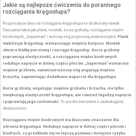
Jakie są najlepsze ćwiczenia do porannego
rozciągania kręgosłupa?
Rozpoczęcie dnia od rozciągania kręgosłupa to doskonały nawyk.
Ćwiczenia takie jak plank, mostek, kocie grzbiety, rozciąganie mięśni
biodrowych, „Superman” i wznosy nóg przynoszą wiele korzyści.
Plank
stabilizuje kręgosłup, wzmacniając mięśnie korpusu.
Mostek
otwiera
klatkę piersiową
i rozciąga kręgosłup.
Kocie grzbiety
poprawiają elastyczność, a rozciąganie mięśni biodrowych
redukuje napięcie w dolnej części pleców.
„Superman” wzmacnia
mięśnie grzbietu, natomiast wznosy nóg angażują mięśnie
brzucha, zapewniając dodatkowe wsparcie dla kręgosłupa.
Kocie grzbiety, angażując mięśnie grzbietu i brzucha, nie tylko
zwiększają elastyczność kręgosłupa, ale również łagodzą napięcie
i poprawiają jego ruchomość.
To proste ćwiczenie o zaskakującej
skuteczności.
Rozciąganie mięśni biodrowych ma kluczowe znaczenie dla
zdrowia kręgosłupa.
Redukuje napięcie w dolnej części pleców i
biodrach, co przekłada się na lepszą postawę i mniejsze ryzyko