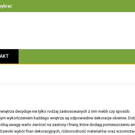
ybrać – na co zwrócić uwagę przy bezpieczeństwie, izolacyjności i 
TAKT
 wnętrza decyduje nie tylko rodzaj zastosowanych z nim mebli czy sposób
alnym wykończeniem każdego wnętrza są odpowiednie dekoracje okienne. Do
gólną uwagę warto zwrócić na zasłony i firany, które dodają pomieszczeniu s
 Szeroki wybór firan dekoracyjnych, różnorodność materiałów oraz wzornictw