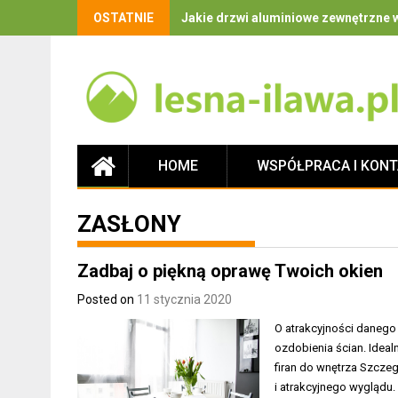
OSTATNIE
Jakie drzwi aluminiowe zewnętrzne w
HOME
WSPÓŁPRACA I KON
ZASŁONY
Zadbaj o piękną oprawę Twoich okien
Posted on
11 stycznia 2020
O atrakcyjności danego
ozdobienia ścian. Ide
firan do wnętrza Szcze
i atrakcyjnego wyglądu.