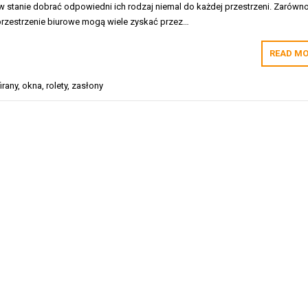
w stanie dobrać odpowiedni ich rodzaj niemal do każdej przestrzeni. Zarówn
przestrzenie biurowe mogą wiele zyskać przez…
READ MO
firany
,
okna
,
rolety
,
zasłony