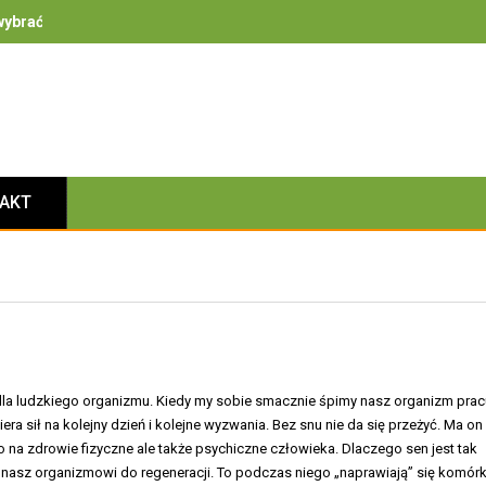
ybrać – na co zwrócić uwagę przy bezpieczeństwie, izolacyjności i 
TAKT
dla ludzkiego organizmu. Kiedy my sobie smacznie śpimy nasz organizm prac
era sił na kolejny dzień i kolejne wyzwania. Bez snu nie da się przeżyć. Ma on
 na zdrowie fizyczne ale także psychiczne człowieka. Dlaczego sen jest tak
 nasz organizmowi do regeneracji. To podczas niego „naprawiają” się komórk