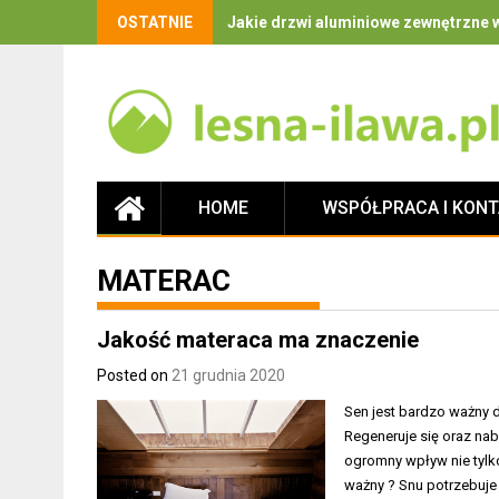
OSTATNIE
Jakie drzwi aluminiowe zewnętrzne w
HOME
WSPÓŁPRACA I KON
MATERAC
Jakość materaca ma znaczenie
Posted on
21 grudnia 2020
Sen jest bardzo ważny 
Regeneruje się oraz nabi
ogromny wpływ nie tylko
ważny ? Snu potrzebuje