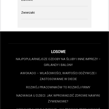
Zwierzaki
LOSOWE
NAJPOPULARNIEJSZE OZDOBY NA ŚLUBY I INNE IMPREZY –
GIRLANDY I BALONY
AWOKADO – WŁAŚCIWOŚCI, WARTOŚCI ODŻYWCZE I
ZASTOSOWANIE W DIECIE
ROZWÓJ PRACOWNIKÓW TO ROZWÓJ FIRMY
NADWAGA U DZIECI: JAK WPROWADZIĆ ZDROWE NAWYKI
ŻYWIENIOWE?