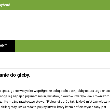
ybrać – na co zwrócić uwagę przy bezpieczeństwie, izolacyjności i 
TAKT
anie do gleby.
miejsca, gdzie wszystko współgra ze sobą, rośnie tak, jakby natura tego chcia
ogą się napajać pięknem roślin, kwiatów, owoców i warzyw. Jak i również ro
óża. I tu można przytoczyć słowa: “Pielęgnuj ogród tak, jakbyś miał żyć wieczni
dzikiej róży. Dzika róża to piękny krzew, który latem obficie wysadzany jest