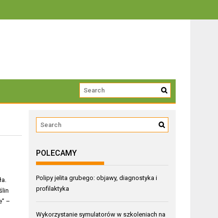
trwałości
POLECAMY
Polipy jelita grubego: objawy, diagnostyka i
ła.
profilaktyka
ślin
e” –
Wykorzystanie symulatorów w szkoleniach na