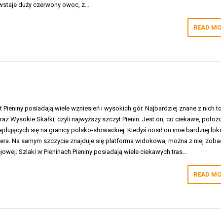
owstaje duży czerwony owoc, z…
READ MO
 Pieniny posiadają wiele wzniesień i wysokich gór. Najbardziej znane z nich t
oraz Wysokie Skałki, czyli najwyższy szczyt Pienin. Jest on, co ciekawe, położ
ajdujących się na granicy polsko-słowackiej. Kiedyś nosił on inne bardziej lok
czera. Na samym szczycie znajduje się platforma widokowa, można z niej zob
ejowej. Szlaki w Pieninach Pieniny posiadają wiele ciekawych tras…
READ MO