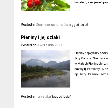
kwiatem, a na jesień p
Posted in
Dom i nieruchomości
Tagged
jesień
Pieniny i jej szlaki
Posted on
3 września 2021
Pieniny najwyższy szczyt
Trzy Korony i Sokolica 
w Małych Pieninach i zn
nazwy tj. Pamiarky i Ki
np. Tatry i Pasmo Radzi
Posted in
Turystyka
Tagged
jesień