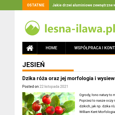
OSTATNIE
Jakie drzwi aluminiowe zewnętrzne w
HOME
WSPÓŁPRACA I KON
JESIEŃ
Dzika róża oraz jej morfologia i wysiew
Posted on
22 listopada 2021
Ogrody, łono natury to 
Poprzez to nasze oczy m
dzikich, jak np. dzika r
William Kent Morfologia 