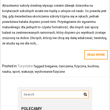
Absolwenci szkoły średniej słysząc ostatni dźwięk dzwonka na
korytarzach szkolnych wcale nie myślą o urlopie od nauki. Co prawda jest
lżej, gdy świadectwa ukończenia szkoły trzyma się w rękach, jednak
prawdziwa batalia dopiero przed nimi. Przystąpienie do egzaminu
maturalnego dla jednych to czysta formalność, dla innych zaś spory
balast na zestresowanych ramionach, który dopiero po wynikach zostaje
zrzucony na dobre. Dla tych, którzy nie chcą się dalej edukować, twierdzą,
że studia są nie dla nich,…
READ MORE
Posted in
Turystyka
Tagged
bieganie
,
ćwiczenia
,
fizyczna
,
kuchnia
,
nauka
,
sport
,
wakacje
,
wychowanie fizyczne
POLECAMY