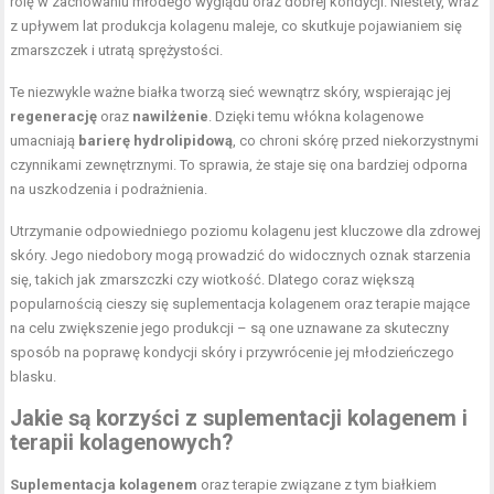
rolę w zachowaniu młodego wyglądu oraz dobrej kondycji. Niestety, wraz
z upływem lat produkcja kolagenu maleje, co skutkuje pojawianiem się
zmarszczek i utratą sprężystości.
Te niezwykle ważne białka tworzą sieć wewnątrz skóry, wspierając jej
regenerację
oraz
nawilżenie
. Dzięki temu włókna kolagenowe
umacniają
barierę hydrolipidową
, co chroni skórę przed niekorzystnymi
czynnikami zewnętrznymi. To sprawia, że staje się ona bardziej odporna
na uszkodzenia i podrażnienia.
Utrzymanie odpowiedniego poziomu kolagenu jest kluczowe dla zdrowej
skóry. Jego niedobory mogą prowadzić do widocznych oznak starzenia
się, takich jak zmarszczki czy wiotkość. Dlatego coraz większą
popularnością cieszy się suplementacja kolagenem oraz terapie mające
na celu zwiększenie jego produkcji – są one uznawane za skuteczny
sposób na poprawę kondycji skóry i przywrócenie jej młodzieńczego
blasku.
Jakie są korzyści z suplementacji kolagenem i
terapii kolagenowych?
Suplementacja kolagenem
oraz terapie związane z tym białkiem