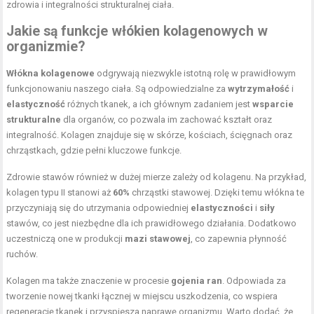
zdrowia i integralności strukturalnej ciała.
Jakie są funkcje włókien kolagenowych w
organizmie?
Włókna kolagenowe
odgrywają niezwykle istotną rolę w prawidłowym
funkcjonowaniu naszego ciała. Są odpowiedzialne za
wytrzymałość
i
elastyczność
różnych tkanek, a ich głównym zadaniem jest
wsparcie
strukturalne
dla organów, co pozwala im zachować kształt oraz
integralność. Kolagen znajduje się w skórze, kościach, ścięgnach oraz
chrząstkach, gdzie pełni kluczowe funkcje.
Zdrowie stawów również w dużej mierze zależy od kolagenu. Na przykład,
kolagen typu II stanowi aż
60%
chrząstki stawowej. Dzięki temu włókna te
przyczyniają się do utrzymania odpowiedniej
elastyczności
i
siły
stawów, co jest niezbędne dla ich prawidłowego działania. Dodatkowo
uczestniczą one w produkcji
mazi stawowej
, co zapewnia płynność
ruchów.
Kolagen ma także znaczenie w procesie
gojenia ran
. Odpowiada za
tworzenie nowej tkanki łącznej w miejscu uszkodzenia, co wspiera
regenerację tkanek i przyspiesza naprawę organizmu. Warto dodać, że