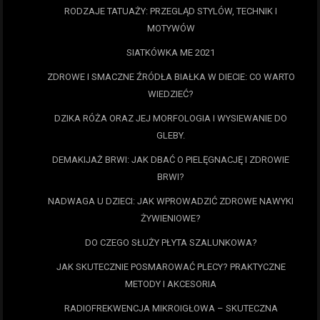
RODZAJE TATUAŻY: PRZEGLĄD STYLÓW, TECHNIK I
MOTYWÓW
SIATKÓWKA ME 2021
ZDROWE I SMACZNE ŹRÓDŁA BIAŁKA W DIECIE: CO WARTO
WIEDZIEĆ?
DZIKA RÓŻA ORAZ JEJ MORFOLOGIA I WYSIEWANIE DO
GLEBY.
DEMAKIJAŻ BRWI: JAK DBAĆ O PIELĘGNACJĘ I ZDROWIE
BRWI?
NADWAGA U DZIECI: JAK WPROWADZIĆ ZDROWE NAWYKI
ŻYWIENIOWE?
DO CZEGO SŁUŻY PŁYTA SZALUNKOWA?
JAK SKUTECZNIE POSMAROWAĆ PLECY? PRAKTYCZNE
METODY I AKCESORIA
RADIOFREKWENCJA MIKROIGŁOWA – SKUTECZNA