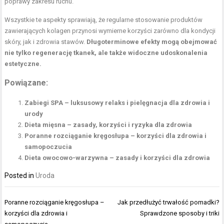
poprawy zakresu ruchu.
Wszystkie te aspekty sprawiają, że regularne stosowanie produktów
zawierających kolagen przynosi wymierne korzyści zarówno dla kondycji
skóry, jak i zdrowia stawów.
Długoterminowe efekty mogą obejmować
nie tylko regenerację tkanek, ale także widoczne udoskonalenia
estetyczne.
Powiązane:
Zabiegi SPA – luksusowy relaks i pielęgnacja dla zdrowia i
urody
Dieta mięsna – zasady, korzyści i ryzyka dla zdrowia
Poranne rozciąganie kręgosłupa – korzyści dla zdrowia i
samopoczucia
Dieta owocowo-warzywna – zasady i korzyści dla zdrowia
Posted in
Uroda
Nawigacja
Poranne rozciąganie kręgosłupa –
Jak przedłużyć trwałość pomadki?
wpisu
korzyści dla zdrowia i
Sprawdzone sposoby i triki