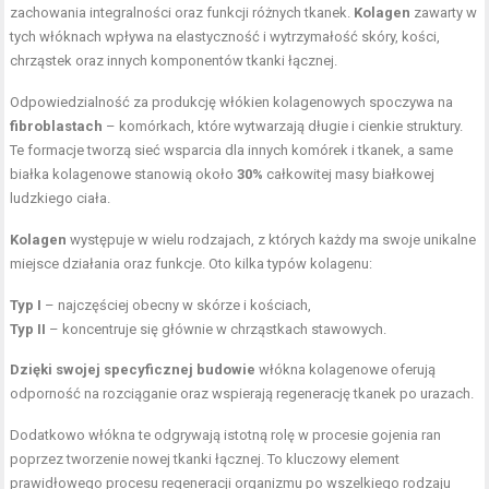
zachowania integralności oraz funkcji różnych tkanek.
Kolagen
zawarty w
tych włóknach wpływa na elastyczność i wytrzymałość skóry, kości,
chrząstek oraz innych komponentów tkanki łącznej.
Odpowiedzialność za produkcję włókien kolagenowych spoczywa na
fibroblastach
– komórkach, które wytwarzają długie i cienkie struktury.
Te formacje tworzą sieć wsparcia dla innych komórek i tkanek, a same
białka kolagenowe stanowią około
30%
całkowitej masy białkowej
ludzkiego ciała.
Kolagen
występuje w wielu rodzajach, z których każdy ma swoje unikalne
miejsce działania oraz funkcje. Oto kilka typów kolagenu:
Typ I
– najczęściej obecny w skórze i kościach,
Typ II
– koncentruje się głównie w chrząstkach stawowych.
Dzięki swojej specyficznej budowie
włókna kolagenowe oferują
odporność na rozciąganie oraz wspierają regenerację tkanek po urazach.
Dodatkowo włókna te odgrywają istotną rolę w procesie gojenia ran
poprzez tworzenie nowej tkanki łącznej. To kluczowy element
prawidłowego procesu regeneracji organizmu po wszelkiego rodzaju