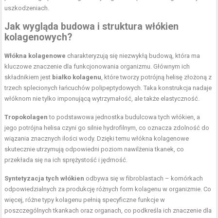
uszkodzeniach.
Jak wygląda budowa i struktura włókien
kolagenowych?
Włókna kolagenowe
charakteryzują się niezwykłą budową, która ma
kluczowe znaczenie dla funkcjonowania organizmu. Głównym ich
składnikiem jest
białko kolagenu
, które tworzy potrójną helisę złożoną z
trzech splecionych łańcuchów polipeptydowych. Taka konstrukcja nadaje
włóknom nie tylko imponującą wytrzymałość, ale także elastyczność.
Tropokolagen
to podstawowa jednostka budulcowa tych włókien, a
jego potrójna helisa czyni go silnie hydrofilnym, co oznacza zdolność do
wiązania znacznych ilości wody. Dzięki temu włókna kolagenowe
skutecznie utrzymują odpowiedni poziom nawilżenia tkanek, co
przekłada się na ich sprężystość i jędrność.
Syntetyzacja tych włókien
odbywa się w fibroblastach – komórkach
odpowiedzialnych za produkcję różnych form kolagenu w organizmie. Co
więcej, różne typy kolagenu pełnią specyficzne funkcje w
poszczególnych tkankach oraz organach, co podkreśla ich znaczenie dla